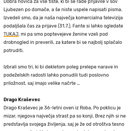
Dobra novica za vse tiste, ki bi se rade prijavile v šov
Ljubezen po domače, a še niste uspele napisati pisma.
Izvedeli smo, da je naša največja komercialna televizija
podaljšala čas za prijave (31.7.). Fante si lahko ogledate
TUKAJ
, mi pa smo poptevejeve ženine vzeli pod
drobnogled in preverili, za katere bi se najbolj splačalo
potruditi.
Izbrali smo tri, ki bi dekletom poleg prelepe narave in
podeželskih radosti lahko ponudili tudi poslovno
priložnost, saj imajo velike načrte …
Drago Kraševec
Drago Kraševec je 36-letni oven iz Roba. Po poklicu je
mizar, njegova največja strast pa so konji. Brez njih si ne
predstavlja svojega življenja, saj je že od otroštva tesno