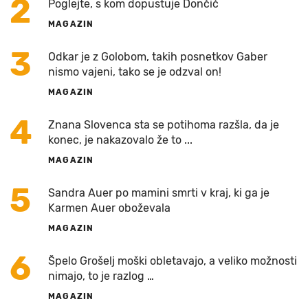
2
Poglejte, s kom dopustuje Dončić
MAGAZIN
3
Odkar je z Golobom, takih posnetkov Gaber
nismo vajeni, tako se je odzval on!
MAGAZIN
4
Znana Slovenca sta se potihoma razšla, da je
konec, je nakazovalo že to ...
MAGAZIN
5
Sandra Auer po mamini smrti v kraj, ki ga je
Karmen Auer oboževala
MAGAZIN
6
Špelo Grošelj moški obletavajo, a veliko možnosti
nimajo, to je razlog …
MAGAZIN