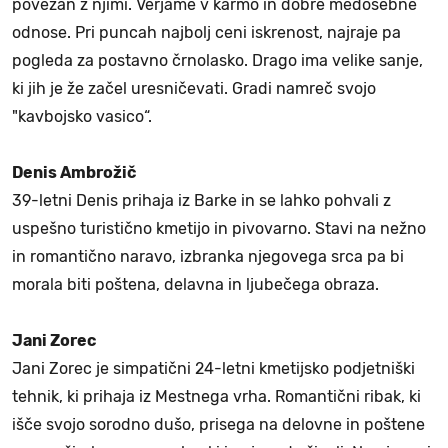
povezan z njimi. Verjame v karmo in dobre medosebne
odnose. Pri puncah najbolj ceni iskrenost, najraje pa
pogleda za postavno črnolasko. Drago ima velike sanje,
ki jih je že začel uresničevati. Gradi namreč svojo
"kavbojsko vasico“.
Denis Ambrožič
39-letni Denis prihaja iz Barke in se lahko pohvali z
uspešno turistično kmetijo in pivovarno. Stavi na nežno
in romantično naravo, izbranka njegovega srca pa bi
morala biti poštena, delavna in ljubečega obraza.
Jani Zorec
Jani Zorec je simpatični 24-letni kmetijsko podjetniški
tehnik, ki prihaja iz Mestnega vrha. Romantični ribak, ki
išče svojo sorodno dušo, prisega na delovne in poštene