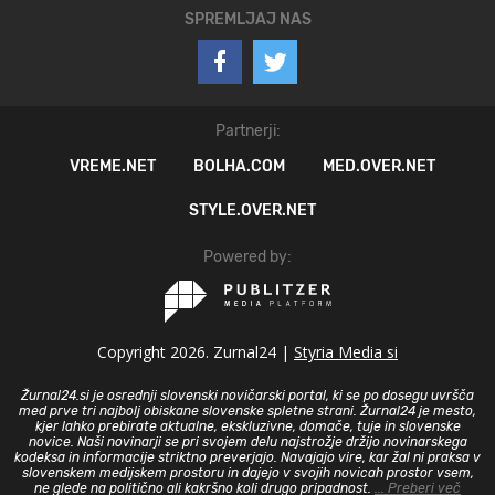
SPREMLJAJ NAS
Partnerji:
VREME.NET
BOLHA.COM
MED.OVER.NET
STYLE.OVER.NET
Powered by:
Copyright 2026. Zurnal24 |
Styria Media si
Žurnal24.si je osrednji slovenski novičarski portal, ki se po dosegu uvršča
med prve tri najbolj obiskane slovenske spletne strani. Žurnal24 je mesto,
kjer lahko prebirate aktualne, ekskluzivne, domače, tuje in slovenske
novice. Naši novinarji se pri svojem delu najstrožje držijo novinarskega
kodeksa in informacije striktno preverjajo. Navajajo vire, kar žal ni praksa v
slovenskem medijskem prostoru in dajejo v svojih novicah prostor vsem,
ne glede na politično ali kakršno koli drugo pripadnost.
... Preberi več