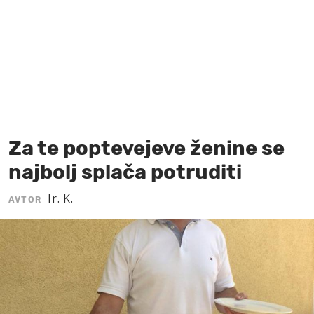
MOJ SANJ
Za te poptevejeve ženine se
najbolj splača potruditi
Ir. K.
AVTOR