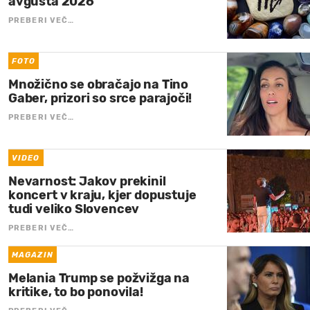
avgusta 2026
PREBERI VEČ…
FOTO
Množično se obračajo na Tino
Gaber, prizori so srce parajoči!
PREBERI VEČ…
VIDEO
Nevarnost: Jakov prekinil
koncert v kraju, kjer dopustuje
tudi veliko Slovencev
PREBERI VEČ…
MAGAZIN
Melania Trump se požvižga na
kritike, to bo ponovila!