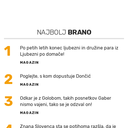
NAJBOLJ
BRANO
1
Po petih letih konec ljubezni in družine para iz
Ljubezni po domače!
MAGAZIN
2
Poglejte, s kom dopustuje Dončić
MAGAZIN
3
Odkar je z Golobom, takih posnetkov Gaber
nismo vajeni, tako se je odzval on!
MAGAZIN
Znana Slovenca sta se potihoma razšla, da je