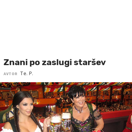
MOJ SANJ
Znani po zaslugi staršev
Te. P.
AVTOR