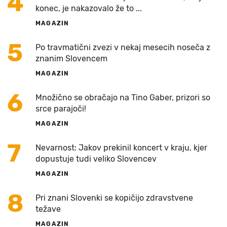
4
konec, je nakazovalo že to ...
MAGAZIN
5
Po travmatični zvezi v nekaj mesecih noseča z
znanim Slovencem
MAGAZIN
6
Množično se obračajo na Tino Gaber, prizori so
srce parajoči!
MAGAZIN
7
Nevarnost: Jakov prekinil koncert v kraju, kjer
dopustuje tudi veliko Slovencev
MAGAZIN
8
Pri znani Slovenki se kopičijo zdravstvene
težave
MAGAZIN