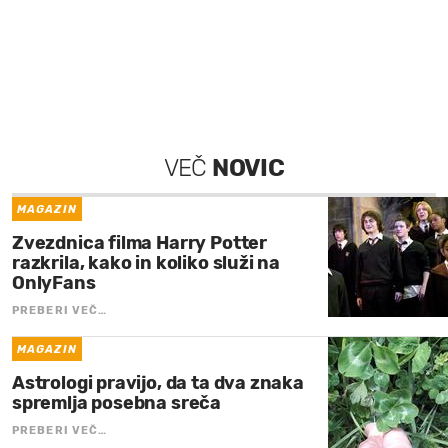
VEČ
NOVIC
MAGAZIN
Zvezdnica filma Harry Potter
razkrila, kako in koliko služi na
OnlyFans
PREBERI VEČ…
MAGAZIN
Astrologi pravijo, da ta dva znaka
spremlja posebna sreča
PREBERI VEČ…