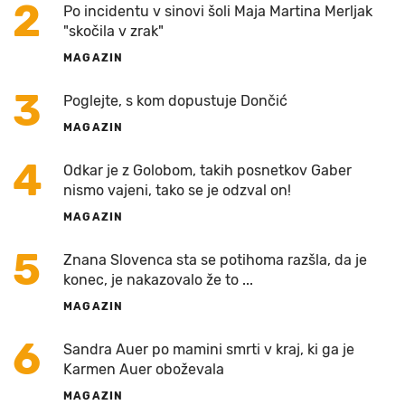
2
Po incidentu v sinovi šoli Maja Martina Merljak
"skočila v zrak"
MAGAZIN
3
Poglejte, s kom dopustuje Dončić
MAGAZIN
4
Odkar je z Golobom, takih posnetkov Gaber
nismo vajeni, tako se je odzval on!
MAGAZIN
5
Znana Slovenca sta se potihoma razšla, da je
konec, je nakazovalo že to ...
MAGAZIN
6
Sandra Auer po mamini smrti v kraj, ki ga je
Karmen Auer oboževala
MAGAZIN