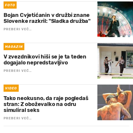
FOTO
Bojan Cvjetićanin v družbi znane
Slovenke razkril: "Sladka družba"
PREBERI VEČ…
MAGAZIN
V zvezdnikovi hiši se je ta teden
dogajalo nepredstavljivo
PREBERI VEČ…
VIDEO
Tako neokusno, da raje pogledaš
stran: Z oboževalko na odru
simuliral seks
PREBERI VEČ…