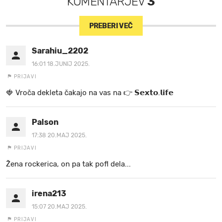
KOMENTARJEV
3
PREBERI VEČ
Sarahiu_2202
16:01 18.JUNIJ 2025.
PRIJAVI
🍓 V r o č a d e k l e t a ča k a jo na va s n a 👉 𝗦𝗲𝘅𝘁𝗼.𝗹𝗶𝗳𝗲
Palson
17:38 20.MAJ 2025.
PRIJAVI
Žena rockerica, on pa tak pofl dela...
irena213
15:07 20.MAJ 2025.
PRIJAVI