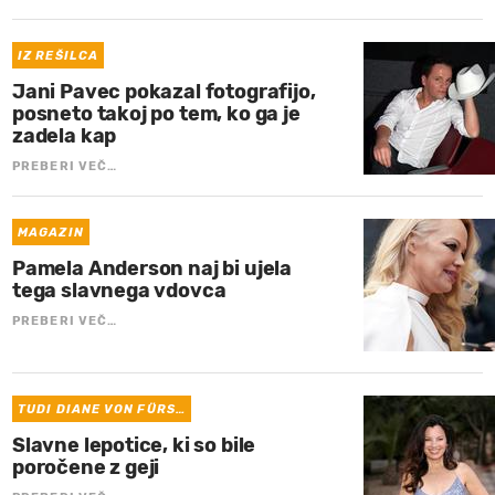
IZ REŠILCA
Jani Pavec pokazal fotografijo,
posneto takoj po tem, ko ga je
zadela kap
PREBERI VEČ…
MAGAZIN
Pamela Anderson naj bi ujela
tega slavnega vdovca
PREBERI VEČ…
TUDI DIANE VON FÜRS…
Slavne lepotice, ki so bile
poročene z geji