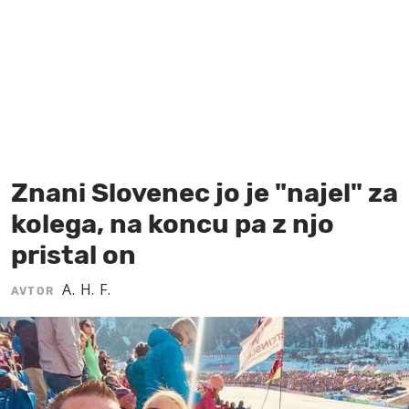
MOJ SANJ
Znani Slovenec jo je "najel" za
kolega, na koncu pa z njo
pristal on
A. H. F.
AVTOR