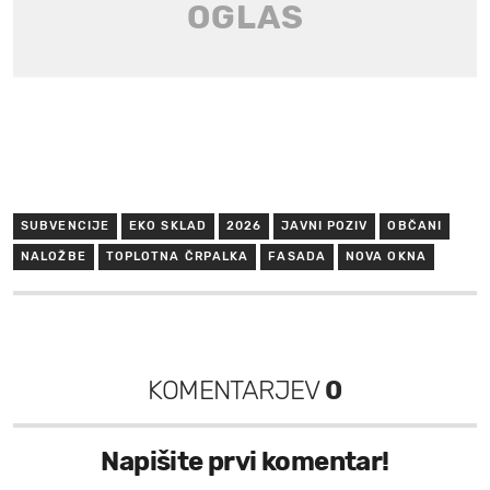
SUBVENCIJE
EKO SKLAD
2026
JAVNI POZIV
OBČANI
NALOŽBE
TOPLOTNA ČRPALKA
FASADA
NOVA OKNA
KOMENTARJEV
0
Napišite prvi komentar!