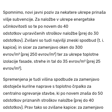
Spomnimo, novi javni poziv za nekatere ukrepe prinaša
višje subvencije. Za naložbe v ukrepe energetske
učinkovitosti so te po novem do 40
odstotkov upravičenih stroškov naložbe (prej do 30
odstotkov). Zvišani so tudi najvišji zneski spodbud (t. i.
kapice), in sicer za zamenjavo oken do 300
evrov/m² (prej 250 evrov/m²) ter za ukrepe toplotne
izolacije fasade, strehe in tal do 35 evrov/m² (prej 25
evrov/m²).
Spremenjena je tudi višina spodbude za zamenjavo
obstoječe kurilne naprave s toplotno črpalko za
centralno ogrevanje stavbe, ki po novem znaša do 50
odstotkov priznanih stroškov naložbe (prej do 40
odstotkov). Prav tako so zvišane kapice: za zamenjavo