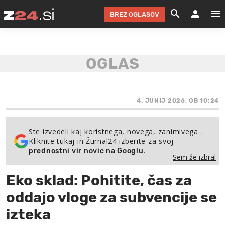
BREZ OGLASOV
GRADIMO &
OLIMPI
EKO 
INTE
T
SLOV
KOMENTARJ
FILM & G
NEPRE
AVTO 
NO
FI
SV
ČRNA 
KOMB
VARČ
AKT
KO
BI
ŠP
FESTIVAL ZA L
LEPOT
MOTO
NA 
NA
O
4. JUNIJ 2026, OB 10:24
MAG
ODNOSI IN
ŽIVLJEN
IZ DR
KOLE
E-
ZDR
POGLEJ
Ste izvedeli kaj koristnega, novega, zanimivega…
Kliknite tukaj in Žurnal24 izberite za svoj
HOROSKOP IN
PRAVNI
ŠOFER
ZIMSK
PRE
AV
.
prednostni vir novic na Googlu
Sem že izbral
JOO
IN
POPO
POGLEJ
POGLEJ
POGLEJ
Eko sklad: Pohitite, čas za
SEM 
POD S
POGLEJ
oddajo vloge za subvencije se
TRAJN
POGLEJ
izteka
ŽURNAL P