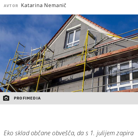
Katarina Nemanič
AVTOR
MOJ SANJ
PROFIMEDIA
Eko sklad občane obvešča, da s 1. julijem zapira