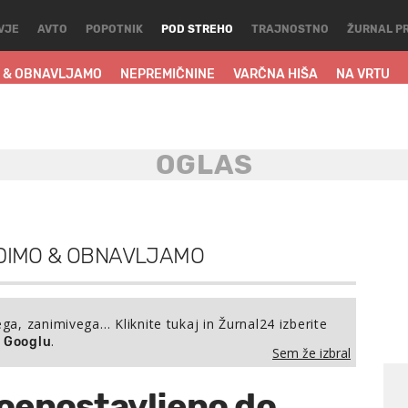
VJE
AVTO
POPOTNIK
POD STREHO
TRAJNOSTNO
ŽURNAL P
 & OBNAVLJAMO
NEPREMIČNINE
VARČNA HIŠA
NA VRTU
DIMO & OBNAVLJAMO
ega, zanimivega… Kliknite tukaj in Žurnal24 izberite
.
a Googlu
Sem že izbral
Poenostavljeno do