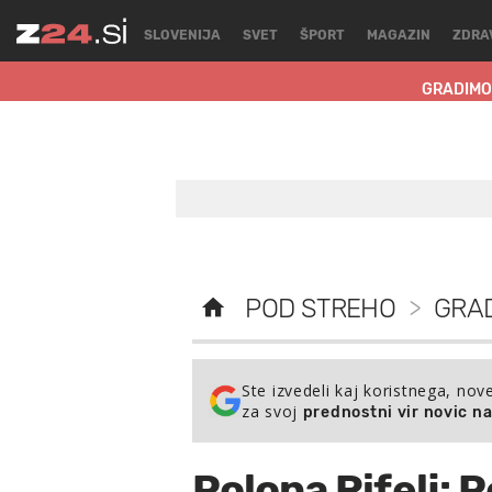
SLOVENIJA
SVET
ŠPORT
MAGAZIN
ZDRA
GRADIMO
POD STREHO
>
GRA
Ste izvedeli kaj koristnega, nov
za svoj
prednostni vir novic n
Polona Rifelj: 