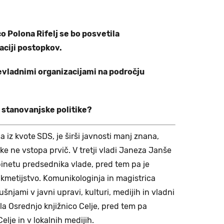
o Polona Rifelj se bo posvetila
ciji postopkov.
evladnimi organizacijami na področju
e stanovanjske politike?
ja iz kvote
SDS, je širši javnosti manj znana,
ke ne vstopa prvič. V tretji vladi Janeza Janše
binetu predsednika vlade, pred tem pa je
 kmetijstvo. Komunikologinja in magistrica
ušnjami v javni upravi, kulturi, medijih in vladni
ila Osrednjo knjižnico Celje, pred tem pa
elje in v lokalnih medijih.