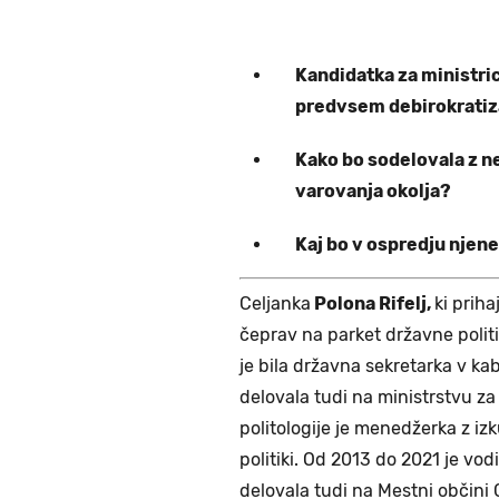
Kandidatka za ministric
predvsem debirokratiza
Kako bo sodelovala z n
varovanja okolja?
Kaj bo v ospredju njen
Celjanka
Polona Rifelj,
ki priha
čeprav na parket državne politi
je bila državna sekretarka v ka
delovala tudi na ministrstvu za
politologije je menedžerka z izk
politiki. Od 2013 do 2021 je vod
delovala tudi na Mestni občini C