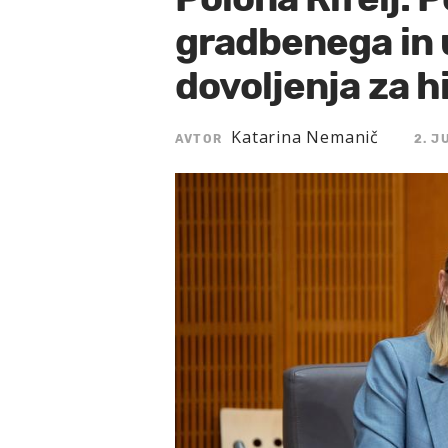
gradbenega in
dovoljenja za h
Katarina Nemanič
AVTOR
2. J