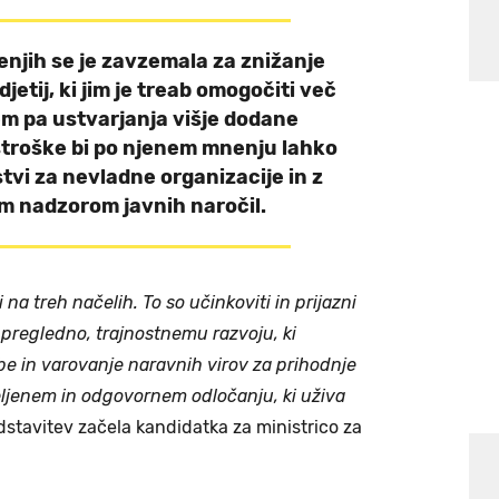
enjih se je zavzemala za znižanje
etij, ki jim je treab omogočiti več
tem pa ustvarjanja višje dodane
stroške bi po njenem mnenju lahko
stvi za nevladne organizacije in z
m nadzorom javnih naročil.
 na treh načelih. To so učinkoviti in prijazni
 pregledno, trajnostnemu razvoju, ki
e in varovanje naravnih virov za prihodnje
ljenem in odgovornem odločanju, ki uživa
dstavitev začela kandidatka za ministrico za