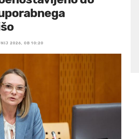
 uporabnega
išo
UNIJ 2026, OB 10:20