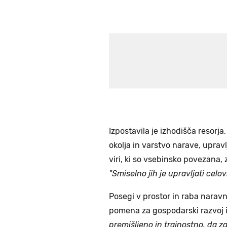
Izpostavila je izhodišča resorja
okolja in varstvo narave, uprav
viri, ki so vsebinsko povezana,
"Smiselno jih je upravljati celov
Posegi v prostor in raba narav
pomena za gospodarski razvoj i
premišljeno in trajnostno, da 