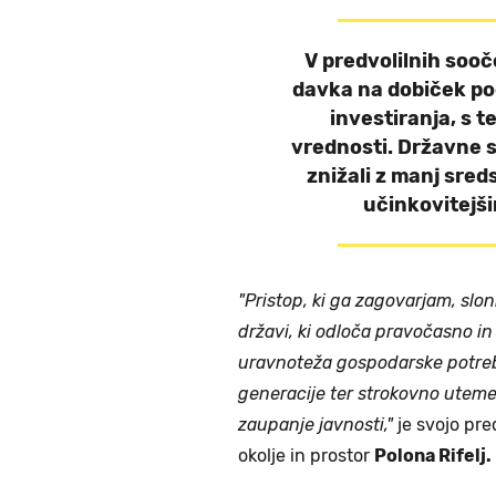
V predvolilnih sooč
davka na dobiček podj
investiranja, s 
vrednosti. Državne 
znižali z manj sred
učinkovitejši
"Pristop, ki ga zagovarjam, sloni
državi, ki odloča pravočasno in
uravnoteža gospodarske potreb
generacije ter strokovno uteme
zaupanje javnosti,"
je svojo pre
okolje in prostor
Polona Rifelj.