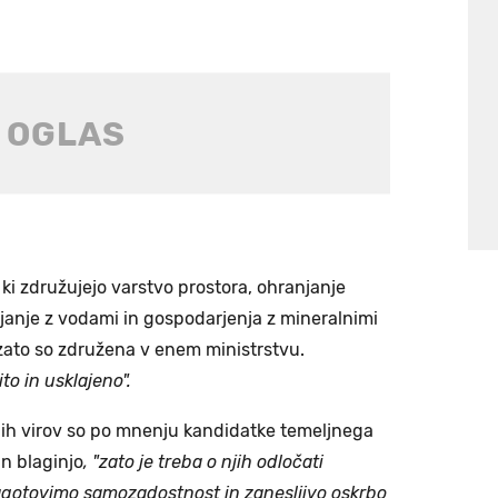
, ki združujejo varstvo prostora, ohranjanje
ljanje z vodami in gospodarjenja z mineralnimi
 zato so združena v enem ministrstvu.
ito in usklajeno".
nih virov so po mnenju kandidatke temeljnega
n blaginjo
, "zato je treba o njih odločati
zagotovimo samozadostnost in zanesljivo oskrbo