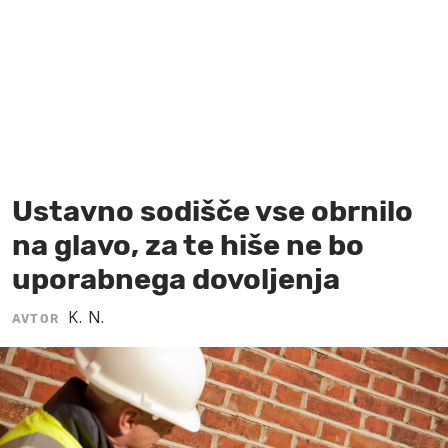
MOJ SANJ
Ustavno sodišče vse obrnilo
na glavo, za te hiše ne bo
uporabnega dovoljenja
K. N.
AVTOR