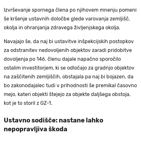
Izvrševanje spornega člena po njihovem mnenju pomeni
še kršenje ustavnih določbe glede varovanja zemljišč,
okolja in ohranjanja zdravega življenjskega okolja.
Navajajo še, da naj bi ustavitve inšpekcijskih postopkov
za odstranitev nedovoljenih objektov zaradi pridobitve
dovoljenja po 146. členu dajale napačno sporočilo
ostalim investitorjem, ki se odločajo za gradnjo objektov
na zaščitenih zemljiščih, obstajala pa naj bi bojazen, da
bo zakonodajalec tudi v prihodnosti še premikal časovno
mejo, kateri objekti štejejo za objekte daljšega obstoja,
kot je to storil z GZ-1.
Ustavno sodišče: nastane lahko
nepopravljiva škoda