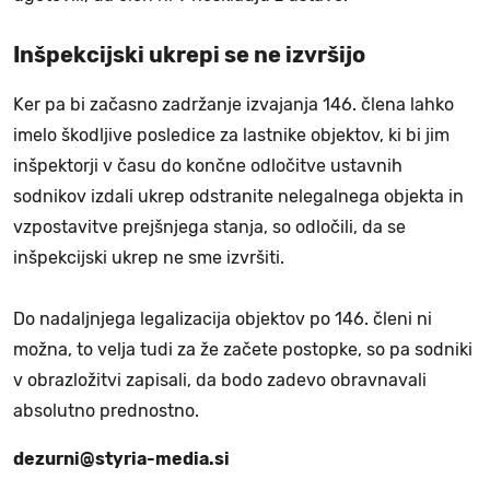
Inšpekcijski ukrepi se ne izvršijo
Ker pa bi začasno zadržanje izvajanja 146. člena lahko
imelo škodljive posledice za lastnike objektov, ki bi jim
inšpektorji v času do končne odločitve ustavnih
sodnikov izdali ukrep odstranite nelegalnega objekta in
vzpostavitve prejšnjega stanja, so odločili, da se
inšpekcijski ukrep ne sme izvršiti.
Do nadaljnjega legalizacija objektov po 146. členi ni
možna, to velja tudi za že začete postopke, so pa sodniki
v obrazložitvi zapisali, da bodo zadevo obravnavali
absolutno prednostno.
dezurni@styria-media.si