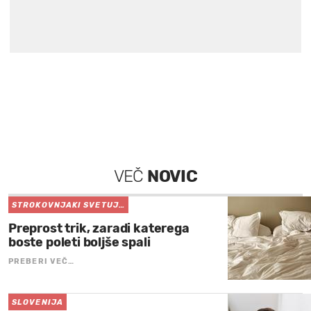
VEČ
NOVIC
STROKOVNJAKI SVETUJ…
Preprost trik, zaradi katerega
boste poleti boljše spali
PREBERI VEČ…
SLOVENIJA