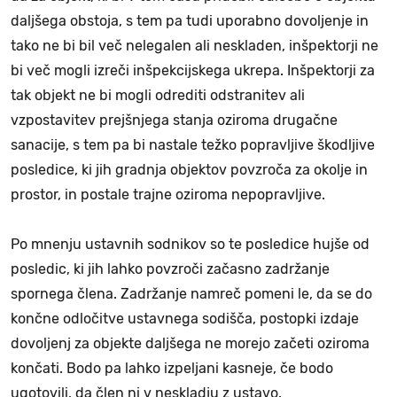
daljšega obstoja, s tem pa tudi uporabno dovoljenje in
tako ne bi bil več nelegalen ali neskladen, inšpektorji ne
bi več mogli izreči inšpekcijskega ukrepa. Inšpektorji za
tak objekt ne bi mogli odrediti odstranitev ali
vzpostavitev prejšnjega stanja oziroma drugačne
sanacije, s tem pa bi nastale težko popravljive škodljive
posledice, ki jih gradnja objektov povzroča za okolje in
prostor, in postale trajne oziroma nepopravljive.
Po mnenju ustavnih sodnikov so te posledice hujše od
posledic, ki jih lahko povzroči začasno zadržanje
spornega člena. Zadržanje namreč pomeni le, da se do
končne odločitve ustavnega sodišča, postopki izdaje
dovoljenj za objekte daljšega ne morejo začeti oziroma
končati. Bodo pa lahko izpeljani kasneje, če bodo
ugotovili, da člen ni v neskladju z ustavo.