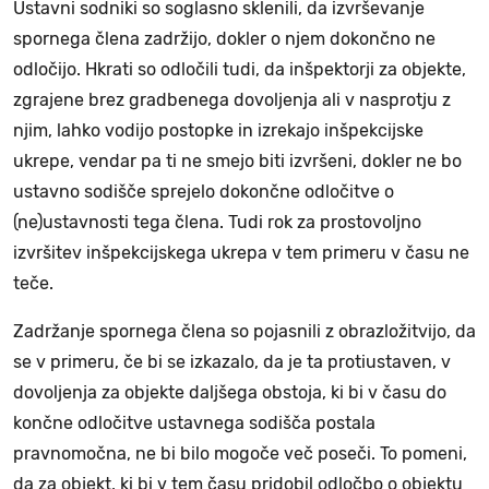
Ustavni sodniki so soglasno sklenili, da izvrševanje
spornega člena zadržijo, dokler o njem dokončno ne
odločijo. Hkrati so odločili tudi, da inšpektorji za objekte,
zgrajene brez gradbenega dovoljenja ali v nasprotju z
njim, lahko vodijo postopke in izrekajo inšpekcijske
ukrepe, vendar pa ti ne smejo biti izvršeni, dokler ne bo
ustavno sodišče sprejelo dokončne odločitve o
(ne)ustavnosti tega člena. Tudi rok za prostovoljno
izvršitev inšpekcijskega ukrepa v tem primeru v času ne
teče.
Zadržanje spornega člena so pojasnili z obrazložitvijo, da
se v primeru, če bi se izkazalo, da je ta protiustaven, v
dovoljenja za objekte daljšega obstoja, ki bi v času do
končne odločitve ustavnega sodišča postala
pravnomočna, ne bi bilo mogoče več poseči. To pomeni,
da za objekt, ki bi v tem času pridobil odločbo o objektu