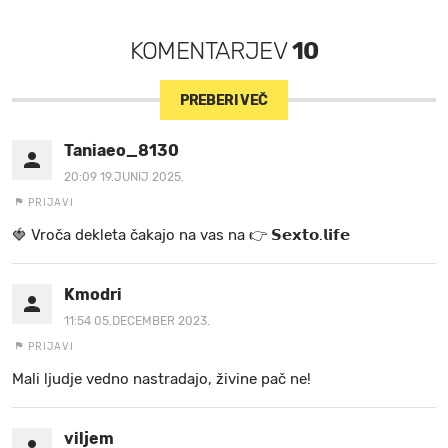
KOMENTARJEV
10
PREBERI VEČ
Taniaeo_8130
20:09 19.JUNIJ 2025.
PRIJAVI
🍓 V r o č a d e k l e t a ča k a jo na va s n a 👉 𝗦𝗲𝘅𝘁𝗼.𝗹𝗶𝗳𝗲
Kmodri
11:54 05.DECEMBER 2023.
PRIJAVI
Mali ljudje vedno nastradajo, živine pač ne!
viljem