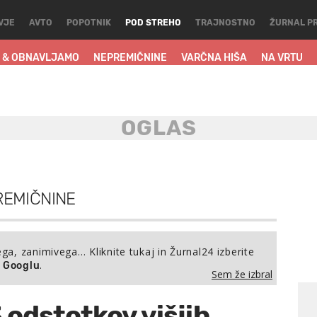
VJE
AVTO
POPOTNIK
POD STREHO
TRAJNOSTNO
ŽURNAL P
 & OBNAVLJAMO
NEPREMIČNINE
VARČNA HIŠA
NA VRTU
REMIČNINE
ega, zanimivega… Kliknite tukaj in Žurnal24 izberite
.
a Googlu
Sem že izbral
 odstotkov višjih