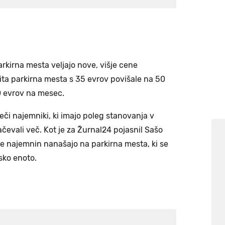
kirna mesta veljajo nove, višje cene
rita parkirna mesta s 35 evrov povišale na 50
0 evrov na mesec.
či najemniki, ki imajo poleg stanovanja v
čevali več. Kot je za Žurnal24 pojasnil Sašo
ne najemnin nanašajo na parkirna mesta, ki se
sko enoto.