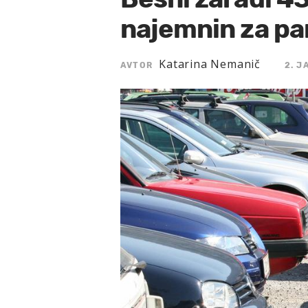
najemnin za par
Katarina Nemanič
AVTOR
2. J