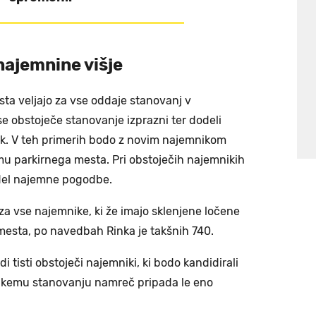
najemnine višje
sta veljajo za vse oddaje stanovanj v
e obstoječe stanovanje izprazni ter dodeli
k. V teh primerih bodo z novim najemnikom
mu parkirnega mesta. Pri obstoječih najemnikih
 del najemne pogodbe.
 za vse najemnike, ki že imajo sklenjene ločene
esta, po navedbah Rinka je takšnih 740.
i tisti obstoječi najemniki, ki bodo kandidirali
akemu stanovanju namreč pripada le eno