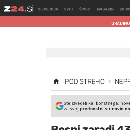
SLOVENIJA
SVET
ŠPORT
MAGAZIN
ZDRA
GRADIMO
POD STREHO
>
NEP
Ste izvedeli kaj koristnega, nov
za svoj
prednostni vir novic n
Besni zaradi 43