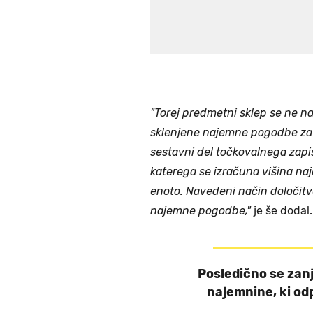
"Torej predmetni sklep se ne n
sklenjene najemne pogodbe za 
sestavni del točkovalnega zapi
katerega se izračuna višina n
enoto. Navedeni način določitv
najemne pogodbe,"
je še dodal
Posledično se zan
najemnine, ki od