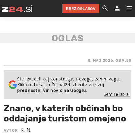
BREZ OGLASOV
GRADIMO &
OLIMPI
EKO 
INTE
T
SLOV
KOMENTARJ
FILM & G
NEPRE
AVTO 
NO
FI
SV
ČRNA 
KOMB
VARČ
AKT
KO
BI
ŠP
FESTIVAL ZA L
LEPOT
MOTO
NA 
NA
O
8. MAJ 2026, OB 9:50
MAG
ODNOSI IN
ŽIVLJEN
IZ DR
KOLE
E-
ZDR
POGLEJ
Ste izvedeli kaj koristnega, novega, zanimivega…
Kliknite tukaj in Žurnal24 izberite za svoj
HOROSKOP IN
PRAVNI
ŠOFER
ZIMSK
PRE
AV
.
prednostni vir novic na Googlu
Sem že izbral
JOO
IN
POPO
POGLEJ
POGLEJ
POGLEJ
Znano, v katerih občinah bo
SEM 
POD S
POGLEJ
oddajanje turistom omejeno
TRAJN
POGLEJ
K. N.
AVTOR
ŽURNAL P