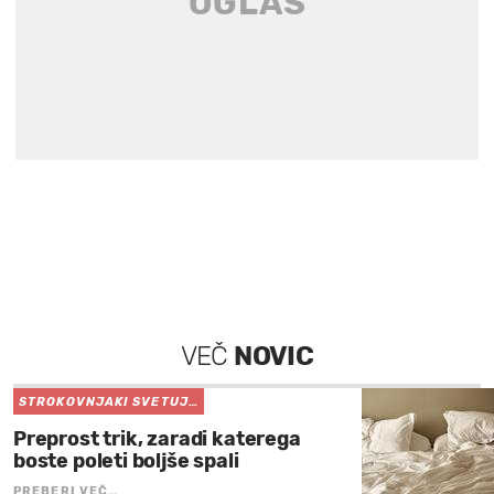
VEČ
NOVIC
STROKOVNJAKI SVETUJ…
Preprost trik, zaradi katerega
boste poleti boljše spali
PREBERI VEČ…