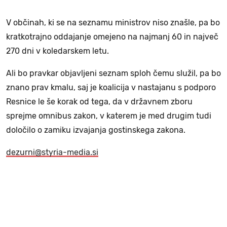
V občinah, ki se na seznamu ministrov niso znašle, pa bo
kratkotrajno oddajanje omejeno na najmanj 60 in največ
270 dni v koledarskem letu.
Ali bo pravkar objavljeni seznam sploh čemu služil, pa bo
znano prav kmalu, saj je koalicija v nastajanu s podporo
Resnice le še korak od tega, da v državnem zboru
sprejme omnibus zakon, v katerem je med drugim tudi
določilo o zamiku izvajanja gostinskega zakona.
dezurni@styria-media.si