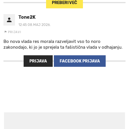
PREBERI VEČ
Tone2K
12:45 08.MAJ 2026.
PRIJAVI
Bo nova vlada res morala razveljavit vso to noro
zakonodajo, ki jo je sprejela ta fašistična vlada v odhajanju.
PRIJAVA
FACEBOOK PRIJAVA