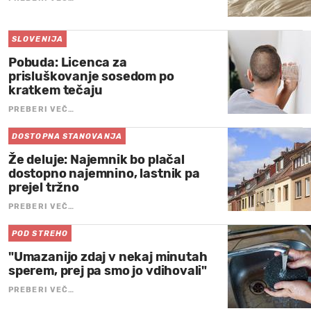
SLOVENIJA
Pobuda: Licenca za
prisluškovanje sosedom po
kratkem tečaju
PREBERI VEČ…
DOSTOPNA STANOVANJA
Že deluje: Najemnik bo plačal
dostopno najemnino, lastnik pa
prejel tržno
PREBERI VEČ…
POD STREHO
"Umazanijo zdaj v nekaj minutah
sperem, prej pa smo jo vdihovali"
PREBERI VEČ…