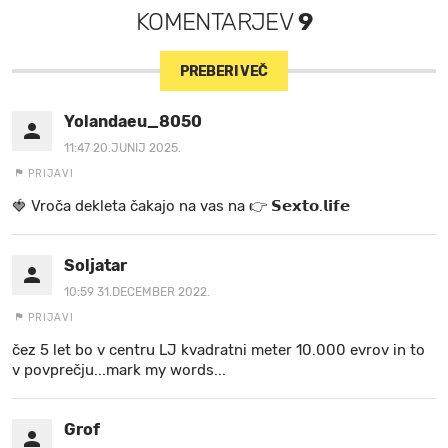
KOMENTARJEV
9
PREBERI VEČ
Yolandaeu_8050
11:47 20.JUNIJ 2025.
PRIJAVI
🍓 V r o č a d e k l e t a ča k a jo na va s n a 👉 𝗦𝗲𝘅𝘁𝗼.𝗹𝗶𝗳𝗲
Soljatar
10:59 31.DECEMBER 2022.
PRIJAVI
čez 5 let bo v centru LJ kvadratni meter 10.000 evrov in to
v povprečju...mark my words...
Grof