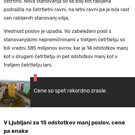
četrtino. Nova stanovanja so se bolj kot rabljena
podražila na četrtletni ravni, na letni ravni pa je bila rast
cen rabljenih stanovanj višja.
Vrednost poslov je upadla. Vsi zabeleženi posli s
stanovanjskimi nepremičninami v tretjem četrtletju so
bili vredni 385 milijonov evrov, kar je 14 odstotkov manj
kot v drugem četrtletju in pet odstotkov manj kot v
tretjem četrtletju lani.
Cene so spet rekordno zrasle
V Ljubljani za 15 odstotkov manj poslov, cene
pa enake