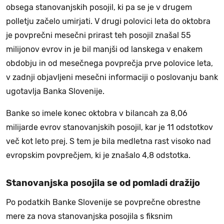
obsega stanovanjskih posojil, ki pa se je v drugem
polletju začelo umirjati. V drugi polovici leta do oktobra
je povprečni mesečni prirast teh posojil znašal 55
milijonov evrov in je bil manjši od lanskega v enakem
obdobju in od mesečnega povprečja prve polovice leta,
v zadnji objavljeni mesečni informaciji o poslovanju bank
ugotavlja Banka Slovenije.
Banke so imele konec oktobra v bilancah za 8,06
milijarde evrov stanovanjskih posojil, kar je 11 odstotkov
več kot leto prej. S tem je bila medletna rast visoko nad
evropskim povprečjem, ki je znašalo 4,8 odstotka.
Stanovanjska posojila se od pomladi dražijo
Po podatkih Banke Slovenije se povprečne obrestne
mere za nova stanovanjska posojila s fiksnim