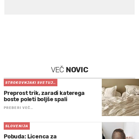
VEČ
NOVIC
STROKOVNJAKI SVETUJ…
Preprost trik, zaradi katerega
boste poleti boljše spali
PREBERI VEČ…
SLOVENIJA
Pobuda: Licenca za