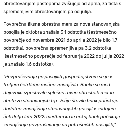
obrestovanjem postopoma zvišujejo od aprila, za tista s
spremenljivim obrestovanjem pa od julija.
Povprečna fiksna obrestna mera za nova stanovanjska
posojila je oktobra znašala 3,1 odstotka (šestmesečno
povprečje od novembra 2021 do aprila 2022 je bilo 1,7
odstotka), povprečna spremenljiva pa 3,2 odstotka
(šestmesečno povprečje od februarja 2022 do julija 2022
je znašalo 1,6 odstotka).
"Povpraševanje po posojilih gospodinjstvom se je v
tretjem četrtletju močno zmanjšalo. Banke so med
dejavniki izpostavile splošno raven obrestnih mer in
obete za stanovanjski trg. Večje število bank pričakuje
dodatno zmanjšanje stanovanjskih posojil v zadnjem
četrtletju leta 2022, medtem ko le nekaj bank pričakuje
zmanjšanje povpraševanja po potrošniških posojilih,"