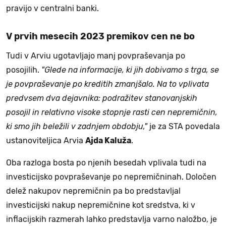
pravijo v centralni banki.
V prvih mesecih 2023 premikov cen ne bo
Tudi v Arviu ugotavljajo manj povpraševanja po
posojilih.
"Glede na informacije, ki jih dobivamo s trga, se
je povpraševanje po kreditih zmanjšalo. Na to vplivata
predvsem dva dejavnika: podražitev stanovanjskih
posojil in relativno visoke stopnje rasti cen nepremičnin,
ki smo jih beležili v zadnjem obdobju,"
je za STA povedala
ustanoviteljica Arvia
Ajda Kaluža
.
Oba razloga bosta po njenih besedah vplivala tudi na
investicijsko povpraševanje po nepremičninah. Določen
delež nakupov nepremičnin pa bo predstavljal
investicijski nakup nepremičnine kot sredstva, ki v
inflacijskih razmerah lahko predstavlja varno naložbo, je