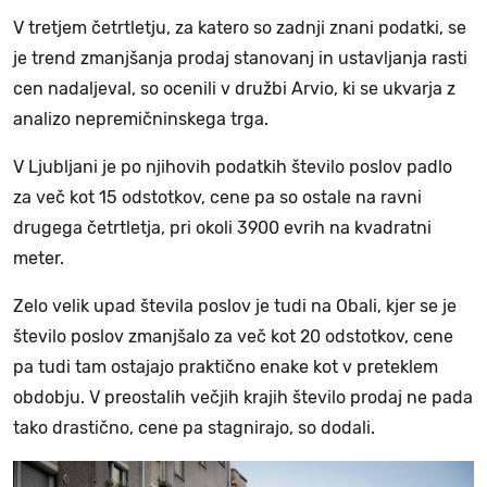
V tretjem četrtletju, za katero so zadnji znani podatki, se
je trend zmanjšanja prodaj stanovanj in ustavljanja rasti
cen nadaljeval, so ocenili v družbi Arvio, ki se ukvarja z
analizo nepremičninskega trga.
V Ljubljani je po njihovih podatkih število poslov padlo
za več kot 15 odstotkov, cene pa so ostale na ravni
drugega četrtletja, pri okoli 3900 evrih na kvadratni
meter.
Zelo velik upad števila poslov je tudi na Obali, kjer se je
število poslov zmanjšalo za več kot 20 odstotkov, cene
pa tudi tam ostajajo praktično enake kot v preteklem
obdobju. V preostalih večjih krajih število prodaj ne pada
tako drastično, cene pa stagnirajo, so dodali.