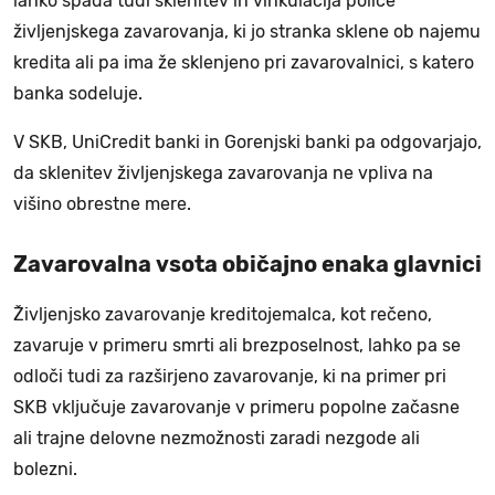
lahko spada tudi sklenitev in vinkulacija police
življenjskega zavarovanja, ki jo stranka sklene ob najemu
kredita ali pa ima že sklenjeno pri zavarovalnici, s katero
banka sodeluje.
V SKB, UniCredit banki in Gorenjski banki pa odgovarjajo,
da sklenitev življenjskega zavarovanja ne vpliva na
višino obrestne mere.
Zavarovalna vsota običajno enaka glavnici
Življenjsko zavarovanje kreditojemalca, kot rečeno,
zavaruje v primeru smrti ali brezposelnost, lahko pa se
odloči tudi za razširjeno zavarovanje, ki na primer pri
SKB vključuje zavarovanje v primeru popolne začasne
ali trajne delovne nezmožnosti zaradi nezgode ali
bolezni.