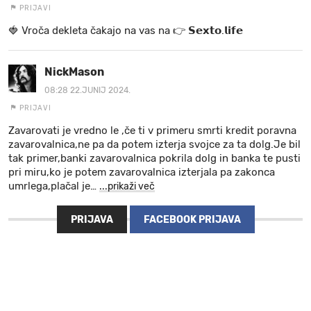
PRIJAVI
🍓 V r o č a d e k l e t a ča k a jo na va s n a 👉 𝗦𝗲𝘅𝘁𝗼.𝗹𝗶𝗳𝗲
NickMason
08:28 22.JUNIJ 2024.
PRIJAVI
Zavarovati je vredno le ,če ti v primeru smrti kredit poravna
zavarovalnica,ne pa da potem izterja svojce za ta dolg.Je bil
tak primer,banki zavarovalnica pokrila dolg in banka te pusti
pri miru,ko je potem zavarovalnica izterjala pa zakonca
umrlega,plačal je
…
...prikaži več
PRIJAVA
FACEBOOK PRIJAVA