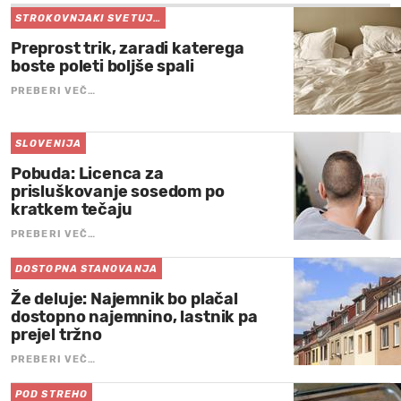
STROKOVNJAKI SVETUJ…
Preprost trik, zaradi katerega
boste poleti boljše spali
PREBERI VEČ…
SLOVENIJA
Pobuda: Licenca za
prisluškovanje sosedom po
kratkem tečaju
PREBERI VEČ…
DOSTOPNA STANOVANJA
Že deluje: Najemnik bo plačal
dostopno najemnino, lastnik pa
prejel tržno
PREBERI VEČ…
POD STREHO