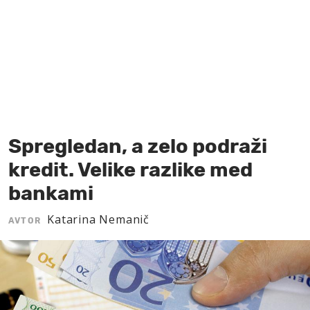
MOJ SANJ
Spregledan, a zelo podraži
kredit. Velike razlike med
bankami
Katarina Nemanič
AVTOR