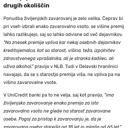
drugih okoliščin
Ponudba življenjskih zavarovanj je zelo velika. Čeprav bi
pri vseh izbrali enako zavarovalno vsoto, se višine premij
lahko razlikujejo, saj so lahko odvisne od več dejavnikov.
"Na znesek premije vpliva kar nekaj osebnih dejavnikov
kreditojemalca, kot so starost, višina, teža, izpolnitev
zdravstvenega vprašalnika, ali je stranka kadilec, ali
uživa alkohol,"
pravijo v NLB. Tudi v Delavski hranilnici
navajajo, da se s starostjo premija viša, ne vpliva pa na
višino zavarovalne vsote.
V UniCredit banki pa to ne velja, saj kot pravijo,
"ima
življenjsko zavarovanje enako premijo za isto
zavarovalno vsoto ne glede na starost zavarovane
osebe. Pogoj za pristop k zavarovanju je, da je
zavarovana oseba starejša od 18 let in mlajša od 65 let."