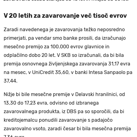
V 20 letih za zavarovanje več tisoč evrov
Zaradi navedenega je zavarovanja težko neposredno
primerjati, pa vendar smo banke prosili, da izračunajo
mesečno premijo za 100.000 evrov glavnice in
odplačilno dobo 20 let. V SKB so izračunali, da bi bila
premija osnovnega življenjskega zavarovanja 31,17 evra
na mesec, v UniCredit 35,60, v banki Intesa Sanpaolo pa
37,44.
Nižje bi bile mesečne premije v Delavski hranilnici, od
13,30 do 17,23 evra, odvisno od izbranega
zavarovalnega produkta, iz DBS pa so sporočili, da bi
kreditojemalcu ponudili zavarovanje s padajočo
zavarovalno vsoto, zaradi česar bi bila mesečna premija