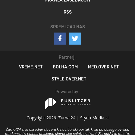
PRAVILA ZASEBNOSTI
RSS
SPREMLJAJ NAS
Partnerji:
VREME.NET
BOLHA.COM
MED.OVER.NET
STYLE.OVER.NET
Powered by:
Copyright 2026. Zurnal24 |
Styria Media si
Žurnal24.si je osrednji slovenski novičarski portal, ki se po dosegu uvršča
med prve tri najbolj obiskane slovenske spletne strani. Žurnal24 je mesto,