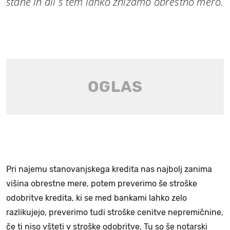
stane in ali s tem lahko znižamo obrestno mero.
Pri najemu stanovanjskega kredita nas najbolj zanima
višina obrestne mere, potem preverimo še stroške
odobritve kredita, ki se med bankami lahko zelo
razlikujejo, preverimo tudi stroške cenitve nepremičnine,
če ti niso všteti v stroške odobritve. Tu so še notarski