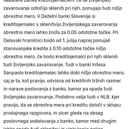
Nekatere banke kreditojemalcem, če se življenjsko
zavarovanje odločijo skleniti pri njih, ponujajo tudi nižjo
obrestno mero. V Deželni banki Slovenije si
kreditojemalec s sklenitvijo življenjskega zavarovanja
obrestno mero lahko zniža za 0,05 odstotne točke. Pri
Delavski hranilnici bodo od 1. julija naprej ponujali
stanovanjske kredite z 0,10 odstotne točke nižjo
obrestno mero, če bodo kreditojemalci pri njih sklenili
tudi življenjsko zavarovanje. Tudi v banki Intesa
Sanpaolo kreditojemalec lahko dobi nižjo obrestno mero,
saj je ta, kot pravijo, odvisna od kreditnih tržnih razmer
in narave poslovanja z banko, kamor pa spada tudi
življenjsko zavarovanje. Podobno velja tudi v NLB, kjer
pravijo, da se obrestna mera pri kreditu določi v sklopu
prodajnega razgovora, in sicer glede na obseg
poslovnega sodelovanja z banko, kamor med drugim