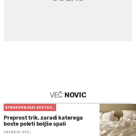
VEČ
NOVIC
STROKOVNJAKI SVETUJ…
Preprost trik, zaradi katerega
boste poleti boljše spali
PREBERI VEČ…