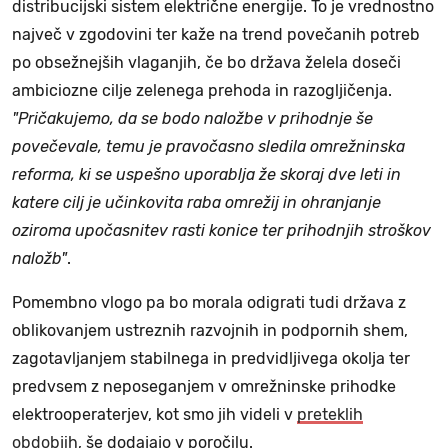
distribucijski sistem električne energije. To je vrednostno
največ v zgodovini ter kaže na trend povečanih potreb
po obsežnejših vlaganjih, če bo država želela doseči
ambiciozne cilje zelenega prehoda in razogljičenja.
"Pričakujemo, da se bodo naložbe v prihodnje še
povečevale, temu je pravočasno sledila omrežninska
reforma, ki se uspešno uporablja že skoraj dve leti in
katere cilj je učinkovita raba omrežij in ohranjanje
oziroma upočasnitev rasti konice ter prihodnjih stroškov
naložb"
.
Pomembno vlogo pa bo morala odigrati tudi država z
oblikovanjem ustreznih razvojnih in podpornih shem,
zagotavljanjem stabilnega in predvidljivega okolja ter
predvsem z neposeganjem v omrežninske prihodke
elektrooperaterjev, kot smo jih videli v
preteklih
obdobjih
, še dodajajo v poročilu.