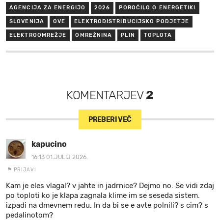
AGENCIJA ZA ENERGIJO
2026
POROČILO O ENERGETIKI
SLOVENIJA
OVE
ELEKTRODISTRIBUCIJSKO PODJETJE
ELEKTROOMREŽJE
OMREŽNINA
PLIN
TOPLOTA
KOMENTARJEV
2
PREBERI VEČ
kapucino
16:13 01.JULIJ 2026.
PRIJAVI
Kam je eles vlagal? v jahte in jadrnice? Dejmo no. Se vidi zdaj
po toploti ko je klapa zagnala klime im se seseda sistem.
izpadi na dmevnem redu. In da bi se e avte polnili? s cim? s
pedalinotom?