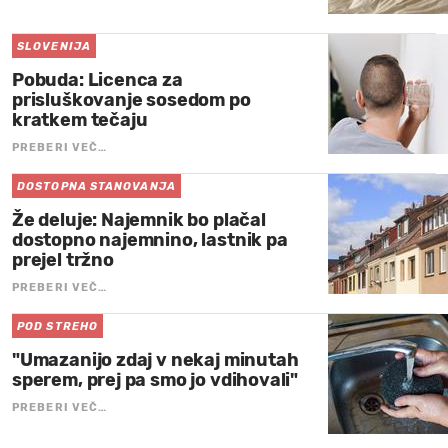
SLOVENIJA
Pobuda: Licenca za
prisluškovanje sosedom po
kratkem tečaju
PREBERI VEČ…
DOSTOPNA STANOVANJA
Že deluje: Najemnik bo plačal
dostopno najemnino, lastnik pa
prejel tržno
PREBERI VEČ…
POD STREHO
"Umazanijo zdaj v nekaj minutah
sperem, prej pa smo jo vdihovali"
PREBERI VEČ…