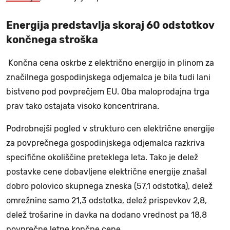
Energija predstavlja skoraj 60 odstotkov
končnega stroška
Končna cena oskrbe z električno energijo in plinom za
značilnega gospodinjskega odjemalca je bila tudi lani
bistveno pod povprečjem EU. Oba maloprodajna trga
prav tako ostajata visoko koncentrirana.
Podrobnejši pogled v strukturo cen električne energije
za povprečnega gospodinjskega odjemalca razkriva
specifične okoliščine preteklega leta. Tako je delež
postavke cene dobavljene električne energije znašal
dobro polovico skupnega zneska (57,1 odstotka), delež
omrežnine samo 21,3 odstotka, delež prispevkov 2,8,
delež trošarine in davka na dodano vrednost pa 18,8
povprečne letne končne cene.