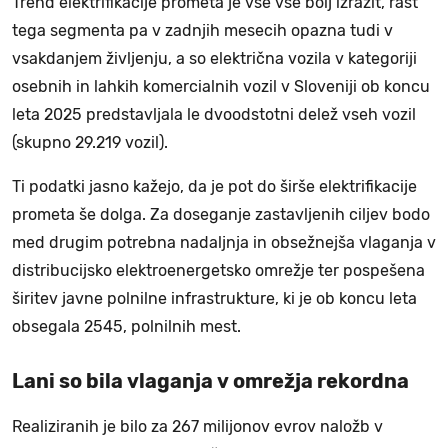
Trend elektrifikacije prometa je vse vse bolj izrazit, rast
tega segmenta pa v zadnjih mesecih opazna tudi v
vsakdanjem življenju, a so električna vozila v kategoriji
osebnih in lahkih komercialnih vozil v Sloveniji ob koncu
leta 2025 predstavljala le dvoodstotni delež vseh vozil
(skupno 29.219 vozil).
Ti podatki jasno kažejo, da je pot do širše elektrifikacije
prometa še dolga. Za doseganje zastavljenih ciljev bodo
med drugim potrebna nadaljnja in obsežnejša vlaganja v
distribucijsko elektroenergetsko omrežje ter pospešena
širitev javne polnilne infrastrukture, ki je ob koncu leta
obsegala 2545, polnilnih mest.
Lani so bila vlaganja v omrežja rekordna
Realiziranih je bilo za 267 milijonov evrov naložb v