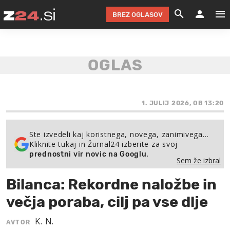
BREZ OGLASOV
GRADIMO &
OLIMPI
EKO 
INTE
T
SLOV
KOMENTARJ
FILM & G
NEPRE
AVTO 
NO
FI
SV
ČRNA 
KOMB
VARČ
AKT
KO
BI
ŠP
FESTIVAL ZA L
LEPOT
MOTO
NA 
NA
O
1. JULIJ 2026, OB 13:20
MAG
ODNOSI IN
ŽIVLJEN
IZ DR
KOLE
E-
ZDR
POGLEJ
Ste izvedeli kaj koristnega, novega, zanimivega…
Kliknite tukaj in Žurnal24 izberite za svoj
HOROSKOP IN
PRAVNI
ŠOFER
ZIMSK
PRE
AV
.
prednostni vir novic na Googlu
Sem že izbral
JOO
IN
POPO
POGLEJ
POGLEJ
POGLEJ
Bilanca: Rekordne naložbe in
SEM 
POD S
POGLEJ
večja poraba, cilj pa vse dlje
TRAJN
POGLEJ
K. N.
AVTOR
ŽURNAL P