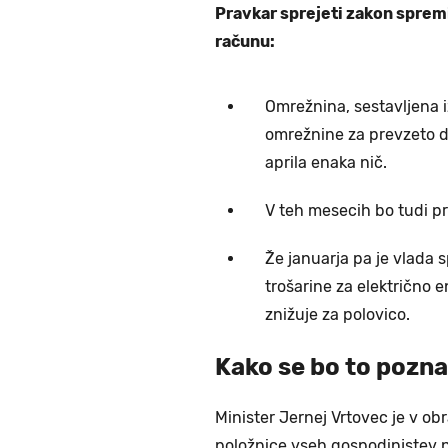
Pravkar sprejeti zakon sprem
računu:
Omrežnina, sestavljena 
omrežnine za prevzeto de
aprila enaka nič.
V teh mesecih bo tudi p
Že januarja pa je vlada 
trošarine za električno e
znižuje za polovico.
Kako se bo to pozna
Minister Jernej Vrtovec je v ob
položnice vseh gospodinjstev ni