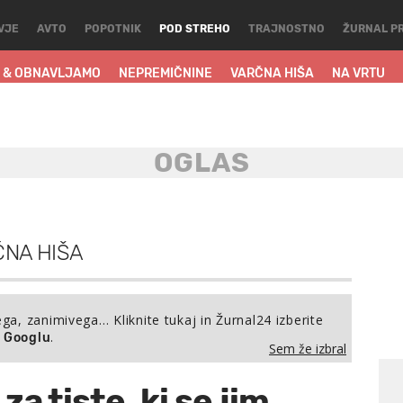
VJE
AVTO
POPOTNIK
POD STREHO
TRAJNOSTNO
ŽURNAL P
 & OBNAVLJAMO
NEPREMIČNINE
VARČNA HIŠA
NA VRTU
NA HIŠA
ega, zanimivega… Kliknite tukaj in Žurnal24 izberite
.
a Googlu
Sem že izbral
a tiste, ki se jim