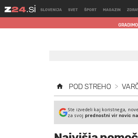
SLOVENIJA
SVET
ŠPORT
MAGAZIN
ZDRA
GRADIMO
POD STREHO
>
VARČ
Ste izvedeli kaj koristnega, nov
za svoj
prednostni vir novic n
Najvišja pomoč z