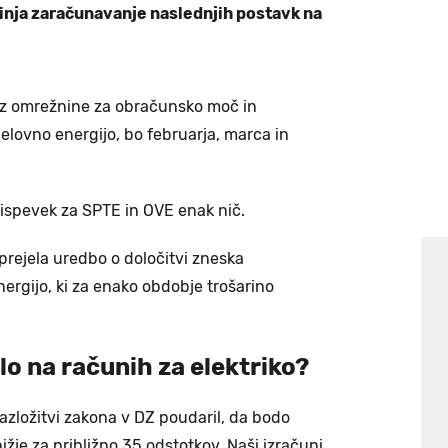
inja zaračunavanje naslednjih postavk na
iz omrežnine za obračunsko moč in
lovno energijo, bo februarja, marca in
rispevek za SPTE in OVE enak nič.
sprejela uredbo o določitvi zneska
nergijo, ki za enako obdobje trošarino
lo na računih za elektriko?
razložitvi zakona v DZ poudaril, da bodo
žje za približno 35 odstotkov. Naši izračuni