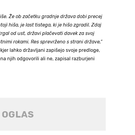
 hiše. Že ob začetku gradnje država dobi precej
ji hiša, je last tistega, ki je hišo zgradil. Zdaj
trgal od ust, državi plačevati davek za svoj
astnimi rokami. Res sprevrženo s strani države,“
, kjer lahko državljani zapišejo svoje predloge,
 na njih odgovorili ali ne, zapisal razburjeni