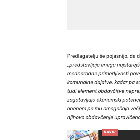
Predlagatelju še pojasnijo, da 
„predstavljajo enega najstarejš
mednarodne primerljivosti pov
komunalne dajatve, kadar pa s
tudi element obdavčitve nepre
zagotavljajo ekonomski potencial
obenem pa mu omogočajo večjo v
njihovo obdavčenje upravičeno 
DAVKI