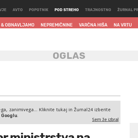
VJE
AVTO
POPOTNIK
POD STREHO
TRAJNOSTNO
ŽURNAL P
 & OBNAVLJAMO
NEPREMIČNINE
VARČNA HIŠA
NA VRTU
ega, zanimivega… Kliknite tukaj in Žurnal24 izberite
.
a Googlu
Sem že izbral
r ministrstva na