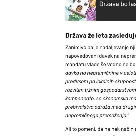
Država bo la
Država že leta zasleduj
Zanimivo pa je nadaljevanje nj
napovedovani davek na nepremi
mandatu vlade še vedno ne bo
davka na nepremičnine v celot
predvsem pa lokalnih skupnost
razvitim tržnim gospodarstvom
komponento, se ekonomska moč
prebivalstva odraža med drugi
nepremičnega premoženja.“
Ali to pomeni, da na nek način 