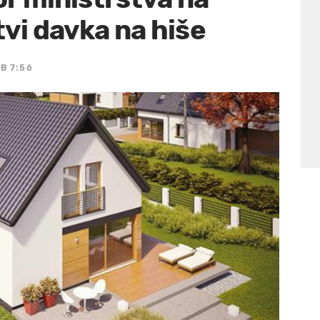
tvi davka na hiše
B 7:56