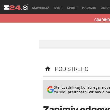
SLOVENIJA
SVET
ŠPORT
MAGAZIN
ZDRA
GRADIMO
POD STREHO
Ste izvedeli kaj koristnega, nov
za svoj
prednostni vir novic n
Zanimiv odgovo