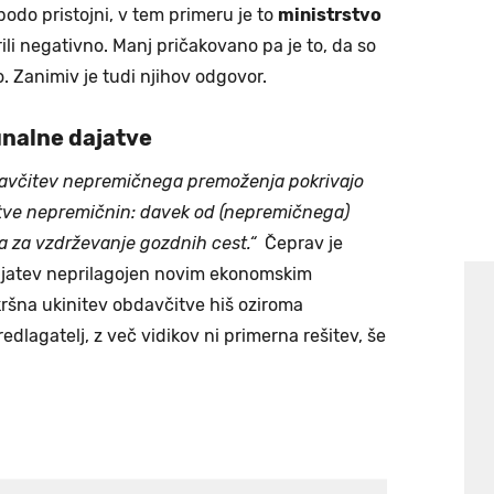
bodo pristojni, v tem primeru je to
ministrstvo
li negativno. Manj pričakovano pa je to, da so
o. Zanimiv je tudi njihov odgovor.
nalne dajatve
avčitev nepremičnega premoženja pokrivajo
itve nepremičnin: davek od (nepremičnega)
a za vzdrževanje gozdnih cest.“
Čeprav je
dajatev neprilagojen novim ekonomskim
ršna ukinitev obdavčitve hiš oziroma
edlagatelj, z več vidikov ni primerna rešitev, še