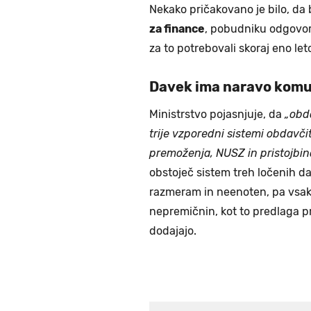
Nekako pričakovano je bilo, da 
za finance
, pobudniku odgovori
za to potrebovali skoraj eno let
Davek ima naravo komu
Ministrstvo pojasnjuje, da
„obd
trije vzporedni sistemi obdavč
premoženja, NUSZ in pristojbin
obstoječ sistem treh ločenih 
razmeram in neenoten, pa vsak
nepremičnin, kot to predlaga pr
dodajajo.