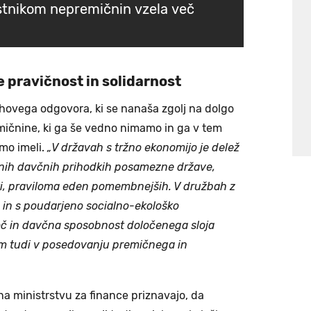
stnikom nepremičnin vzela več
e pravičnost in solidarnost
ihovega odgovora, ki se nanaša zgolj na dolgo
čnine, ki ga še vedno nimamo in ga v tem
mo imeli.
„V državah s tržno ekonomijo je delež
nih davčnih prihodkih posamezne države,
i, praviloma eden pomembnejših. V družbah z
 in s poudarjeno socialno-ekološko
 in davčna sposobnost določenega sloja
m tudi v posedovanju premičnega in
na ministrstvu za finance priznavajo, da