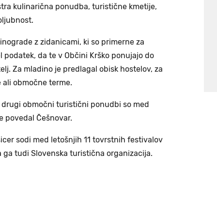
stra kulinarična ponudba, turistične kmetije,
oljubnost.
vinograde z zidanicami, ki so primerne za
l podatek, da te v Občini Krško ponujajo do
elj. Za mladino je predlagal obisk hostelov, za
e ali območne terme.
 drugi območni turistični ponudbi so med
še povedal Češnovar.
icer sodi med letošnjih 11 tovrstnih festivalov
a ga tudi Slovenska turistična organizacija.