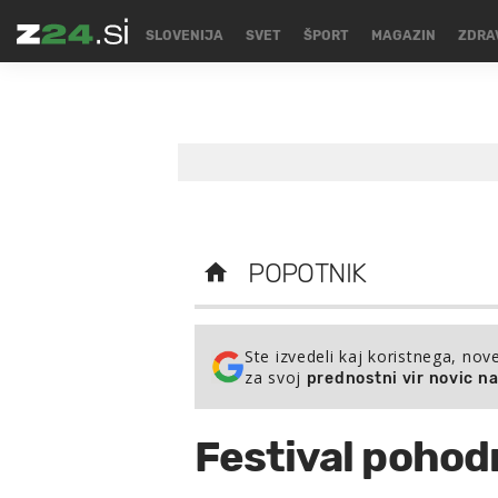
SLOVENIJA
SVET
ŠPORT
MAGAZIN
ZDRA
POPOTNIK
Ste izvedeli kaj koristnega, nov
za svoj
prednostni vir novic n
Festival pohodn