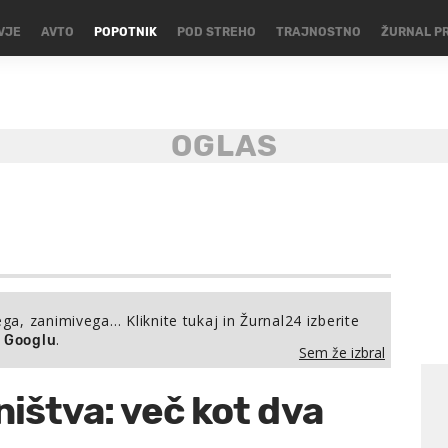
VJE
AVTO
POPOTNIK
POD STREHO
TRAJNOSTNO
ŽURNAL P
ega, zanimivega… Kliknite tukaj in Žurnal24 izberite
.
a Googlu
Sem že izbral
ištva: več kot dva