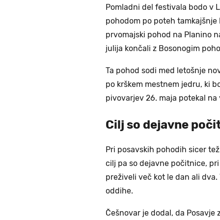
Pomladni del festivala bodo v 
pohodom po poteh tamkajšnje kr
prvomajski pohod na Planino n
julija končali z Bosonogim poh
Ta pohod sodi med letošnje nov
po krškem mestnem jedru, ki bo 
pivovarjev 26. maja potekal na v
Cilj so dejavne poči
Pri posavskih pohodih sicer tež
cilj pa so dejavne počitnice, p
preživeli več kot le dan ali dva.
oddihe.
Češnovar je dodal, da Posavje z