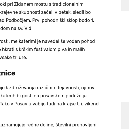
Loki pri Zidanem mostu s tradicionalnim
ajevne skupnosti začeli v petek, sledil bo
ad Podbočjem. Prvi pohodniški sklop bodo 1.
odom na sv. Vid.
osti, me katerimi je navedel še voden pohod
hkrati s krškim festivalom piva in malih
sake tri ure.
tnice
ijo k združevanja različnih dejavnosti, njihov
ri katerih bi gosti na posavskem podeželju
 Tako v Posavju vabijo tudi na krajše t. i. vikend
aznamujejo rečne doline, številni prenovljeni