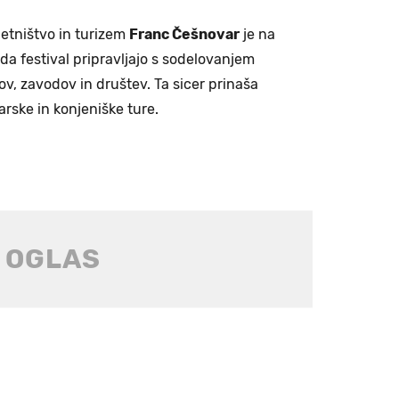
jetništvo in turizem
Franc Češnovar
je na
da festival pripravljajo s sodelovanjem
v, zavodov in društev. Ta sicer prinaša
rske in konjeniške ture.