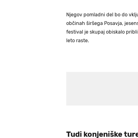
Njegov pomladni del bo do vklju
občinah širšega Posavja, jesensk
festival je skupaj obiskalo pri
leto raste.
Tudi konjeniške tu