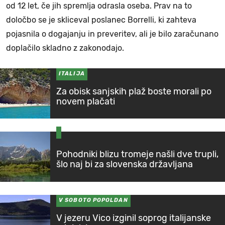
od 12 let, če jih spremlja odrasla oseba. Prav na to
določbo se je skliceval poslanec Borrelli, ki zahteva
pojasnila o dogajanju in preveritev, ali je bilo zaračunano
doplačilo skladno z zakonodajo.
ITALIJA
Za obisk sanjskih plaž boste morali po
novem plačati
Pohodniki blizu tromeje našli dve trupli,
šlo naj bi za slovenska državljana
V SOBOTO POPOLDAN
V jezeru Vico izginil soprog italijanske