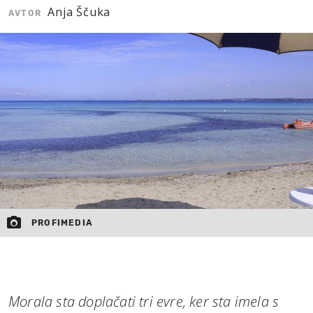
Anja Ščuka
AVTOR
MOJ SANJ
PROFIMEDIA
Morala sta doplačati tri evre, ker sta imela s