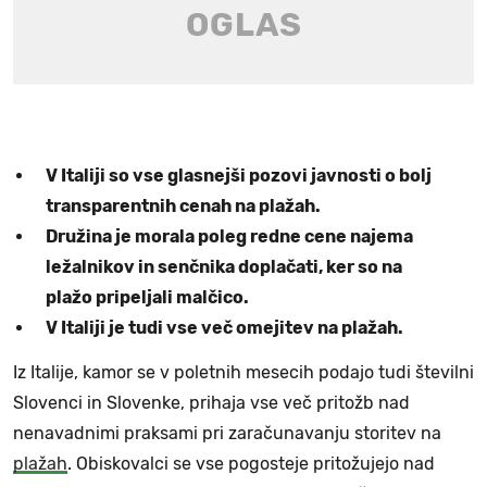
V Italiji so vse glasnejši pozovi javnosti o bolj
transparentnih cenah na plažah.
Družina je morala poleg redne cene najema
ležalnikov in senčnika doplačati, ker so na
plažo pripeljali malčico.
V Italiji je tudi vse več omejitev na plažah.
Iz Italije, kamor se v poletnih mesecih podajo tudi številni
Slovenci in Slovenke, prihaja vse več pritožb nad
nenavadnimi praksami pri zaračunavanju storitev na
plažah
. Obiskovalci se vse pogosteje pritožujejo nad