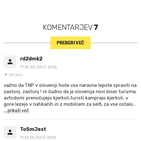
KOMENTARJEV
7
PREBERI VEČ
rd2dmk2
17:20 06.JULIJ 2026.
PRIJAVI
važno da TNP v sloveniji hoče vse naravne lepote spraviti na
zastonj. zastonj ! ni čudno da je slovenija novi biser turizma.
avtodomi prenočujejo kjerkoli,turisti kamprajo kjerkoli, v
gore lezejo v natikačih in z mobilcem za selfi, za vse ostalo
…
...prikaži več
ToSmJest
11:34 06.JULIJ 2026.