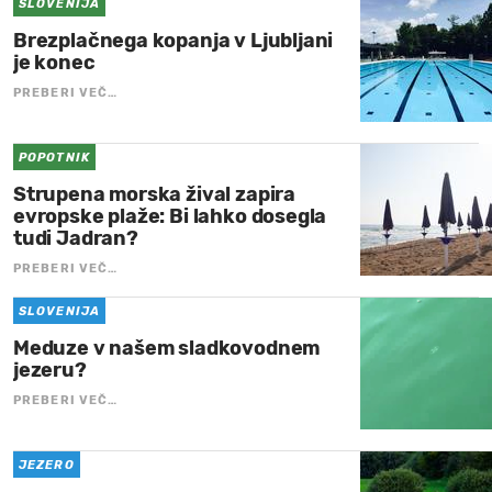
SLOVENIJA
Brezplačnega kopanja v Ljubljani
je konec
PREBERI VEČ…
POPOTNIK
Strupena morska žival zapira
evropske plaže: Bi lahko dosegla
tudi Jadran?
PREBERI VEČ…
SLOVENIJA
Meduze v našem sladkovodnem
jezeru?
PREBERI VEČ…
JEZERO