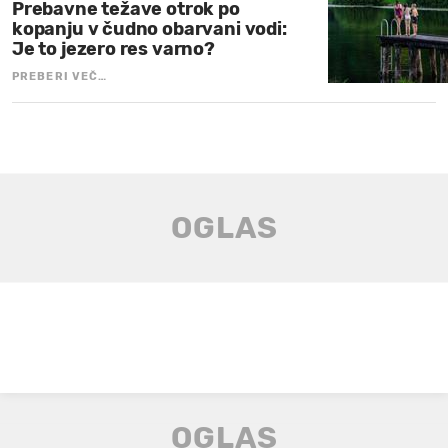
Prebavne težave otrok po
kopanju v čudno obarvani vodi:
Je to jezero res varno?
PREBERI VEČ…