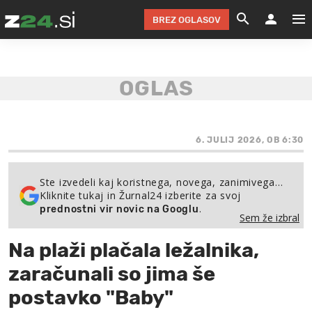
BREZ OGLASOV
GRADIMO &
OLIMPI
EKO 
INTE
T
SLOV
KOMENTARJ
FILM & G
NEPRE
AVTO 
NO
FI
SV
ČRNA 
KOMB
VARČ
AKT
KO
BI
ŠP
FESTIVAL ZA L
LEPOT
MOTO
NA 
NA
O
6. JULIJ 2026, OB 6:30
MAG
ODNOSI IN
ŽIVLJEN
IZ DR
KOLE
E-
ZDR
POGLEJ
Ste izvedeli kaj koristnega, novega, zanimivega…
Kliknite tukaj in Žurnal24 izberite za svoj
HOROSKOP IN
PRAVNI
ŠOFER
ZIMSK
PRE
AV
.
prednostni vir novic na Googlu
Sem že izbral
JOO
IN
POPO
POGLEJ
POGLEJ
POGLEJ
Na plaži plačala ležalnika,
SEM 
POD S
POGLEJ
zaračunali so jima še
TRAJN
POGLEJ
postavko "Baby"
ŽURNAL P