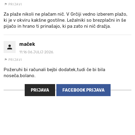
PRIJAVI
Za plaže nikoli ne plačam nič. V Grčiji vedno izberem plažo,
ki je v okviru kakšne gostilne. Ležalniki so brezplačni in še
pijačo in hrano ti prinašajo, ki pa zato ni nič dražja.
maček
11:16 06.JULIJ 2026.
PRIJAVI
Požeruhi bi računali bejbi dodatek,tudi če bi bila
noseča.bolano.
PRIJAVA
FACEBOOK PRIJAVA