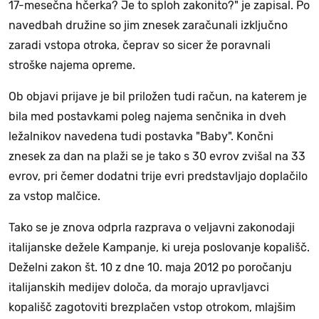
17-mesečna hčerka? Je to sploh zakonito?" je zapisal. Po
navedbah družine so jim znesek zaračunali izključno
zaradi vstopa otroka, čeprav so sicer že poravnali
stroške najema opreme.
Ob objavi prijave je bil priložen tudi račun, na katerem je
bila med postavkami poleg najema senčnika in dveh
ležalnikov navedena tudi postavka "Baby". Končni
znesek za dan na plaži se je tako s 30 evrov zvišal na 33
evrov, pri čemer dodatni trije evri predstavljajo doplačilo
za vstop malčice.
Tako se je znova odprla razprava o veljavni zakonodaji
italijanske dežele Kampanje, ki ureja poslovanje kopališč.
Deželni zakon št. 10 z dne 10. maja 2012 po poročanju
italijanskih medijev določa, da morajo upravljavci
kopališč zagotoviti brezplačen vstop otrokom, mlajšim