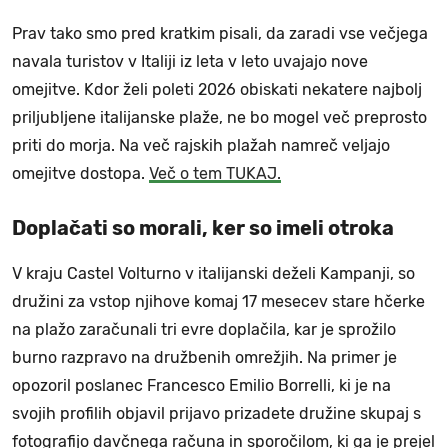
Prav tako smo pred kratkim pisali, da zaradi vse večjega
navala turistov v Italiji iz leta v leto uvajajo nove
omejitve. Kdor želi poleti 2026 obiskati nekatere najbolj
priljubljene italijanske plaže, ne bo mogel več preprosto
priti do morja. Na več rajskih plažah namreč veljajo
omejitve dostopa.
Več o tem TUKAJ.
Doplačati so morali, ker so imeli otroka
V kraju Castel Volturno v italijanski deželi Kampanji, so
družini za vstop njihove komaj 17 mesecev stare hčerke
na plažo zaračunali tri evre doplačila, kar je sprožilo
burno razpravo na družbenih omrežjih. Na primer je
opozoril poslanec Francesco Emilio Borrelli, ki je na
svojih profilih objavil prijavo prizadete družine skupaj s
fotografijo davčnega računa in sporočilom, ki ga je prejel