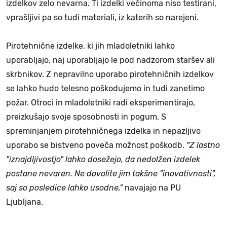
izdelkov zelo nevarna. Ti izdelki večinoma niso testirani,
vprašljivi pa so tudi materiali, iz katerih so narejeni.
Pirotehnične izdelke, ki jih mladoletniki lahko
uporabljajo, naj uporabljajo le pod nadzorom staršev ali
skrbnikov. Z nepravilno uporabo pirotehničnih izdelkov
se lahko hudo telesno poškodujemo in tudi zanetimo
požar. Otroci in mladoletniki radi eksperimentirajo,
preizkušajo svoje sposobnosti in pogum. S
spreminjanjem pirotehničnega izdelka in nepazljivo
uporabo se bistveno poveča možnost poškodb.
"Z lastno
"iznajdljivostjo" lahko dosežejo, da nedolžen izdelek
postane nevaren. Ne dovolite jim takšne "inovativnosti",
saj so posledice lahko usodne,"
navajajo na PU
Ljubljana.