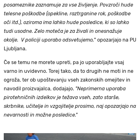
posameznike zaznamuje za vse življenje. Povzroči hude
telesne poškodbe (opekline, raztrganine rok, poškodbe
oči itd.), oziroma ima lahko hude posledice, ki so lahko
tudi usodne. Zelo moteča je za živali in onesnažuje
okolje. V policiji uporabo odsvetujemo,
" opozarjajo na PU
Ljubljana.
Če se temu ne morete upreti, pa jo uporabljajte vsaj
varno in uvidevno. Torej tako, da to drugih ne moti in ne
ogroža, ter ob upoštevanju vseh zakonskih omejitev in
navodil proizvajalca, dodajajo.
"Neprimerna uporaba
pirotehničnih izdelkov je težava vseh, zato starše,
skrbnike, učitelje in vzgojitelje prosimo, naj opozarjajo na
nevarnosti in možne posledice."