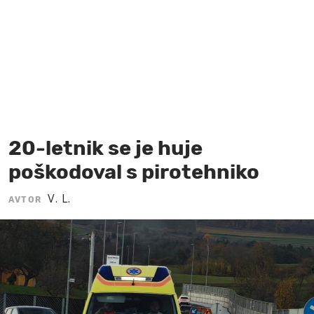
MOJ SANJ
20-letnik se je huje
poškodoval s pirotehniko
V. L.
AVTOR