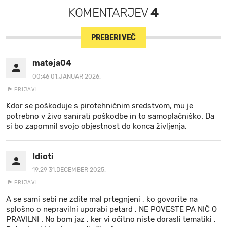
KOMENTARJEV
4
PREBERI VEČ
mateja04
00:46 01.JANUAR 2026.
PRIJAVI
Kdor se poškoduje s pirotehničnim sredstvom, mu je
potrebno v živo sanirati poškodbe in to samoplačniško. Da
si bo zapomnil svojo objestnost do konca življenja.
Idioti
19:29 31.DECEMBER 2025.
PRIJAVI
A se sami sebi ne zdite mal prtegnjeni , ko govorite na
splošno o nepravilni uporabi petard , NE POVESTE PA NIČ O
PRAVILNI . No bom jaz , ker vi očitno niste dorasli tematiki .