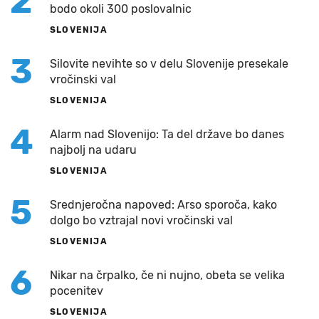
2
bodo okoli 300 poslovalnic
SLOVENIJA
3
Silovite nevihte so v delu Slovenije presekale
vročinski val
SLOVENIJA
4
Alarm nad Slovenijo: Ta del države bo danes
najbolj na udaru
SLOVENIJA
5
Srednjeročna napoved: Arso sporoča, kako
dolgo bo vztrajal novi vročinski val
SLOVENIJA
6
Nikar na črpalko, če ni nujno, obeta se velika
pocenitev
SLOVENIJA