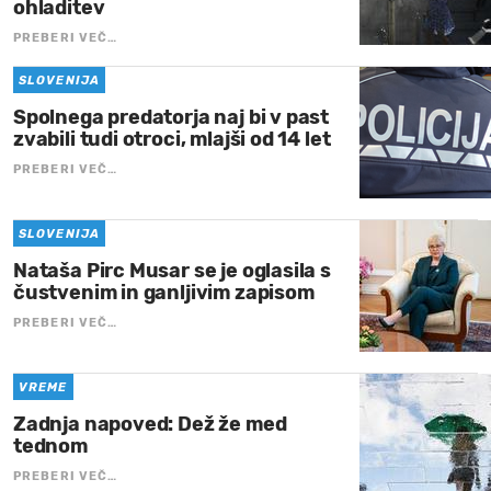
ohladitev
PREBERI VEČ…
SLOVENIJA
Spolnega predatorja naj bi v past
zvabili tudi otroci, mlajši od 14 let
PREBERI VEČ…
SLOVENIJA
Nataša Pirc Musar se je oglasila s
čustvenim in ganljivim zapisom
PREBERI VEČ…
VREME
Zadnja napoved: Dež že med
tednom
PREBERI VEČ…