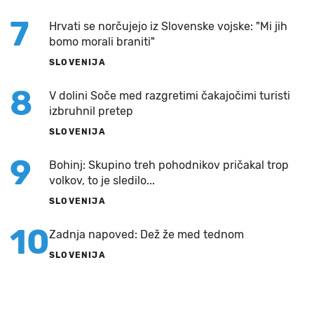
7
Hrvati se norčujejo iz Slovenske vojske: "Mi jih
bomo morali braniti"
SLOVENIJA
8
V dolini Soče med razgretimi čakajočimi turisti
izbruhnil pretep
SLOVENIJA
9
Bohinj: Skupino treh pohodnikov pričakal trop
volkov, to je sledilo...
SLOVENIJA
10
Zadnja napoved: Dež že med tednom
SLOVENIJA