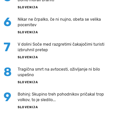
SLOVENIJA
6
Nikar ne črpalko, če ni nujno, obeta se velika
pocenitev
SLOVENIJA
7
V dolini Soče med razgretimi čakajočimi turisti
izbruhnil pretep
SLOVENIJA
8
Tragična smrt na avtocesti, oživljanje ni bilo
uspešno
SLOVENIJA
9
Bohinj: Skupino treh pohodnikov pričakal trop
volkov, to je sledilo...
SLOVENIJA