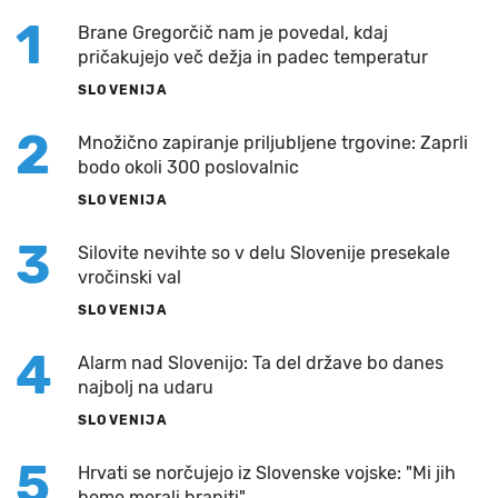
1
Brane Gregorčič nam je povedal, kdaj
pričakujejo več dežja in padec temperatur
SLOVENIJA
2
Množično zapiranje priljubljene trgovine: Zaprli
bodo okoli 300 poslovalnic
SLOVENIJA
3
Silovite nevihte so v delu Slovenije presekale
vročinski val
SLOVENIJA
4
Alarm nad Slovenijo: Ta del države bo danes
najbolj na udaru
SLOVENIJA
5
Hrvati se norčujejo iz Slovenske vojske: "Mi jih
bomo morali braniti"