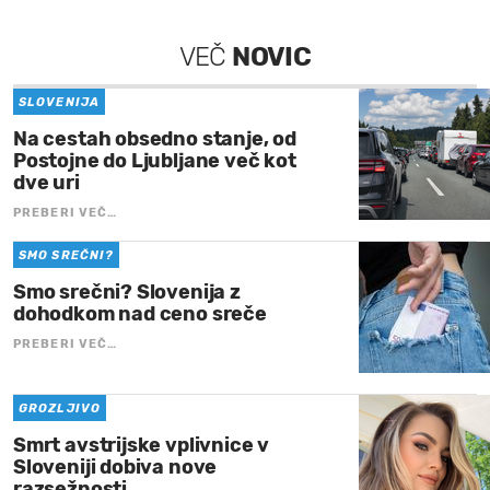
VEČ
NOVIC
SLOVENIJA
Na cestah obsedno stanje, od
Postojne do Ljubljane več kot
dve uri
PREBERI VEČ…
SMO SREČNI?
Smo srečni? Slovenija z
dohodkom nad ceno sreče
PREBERI VEČ…
GROZLJIVO
Smrt avstrijske vplivnice v
Sloveniji dobiva nove
razsežnosti