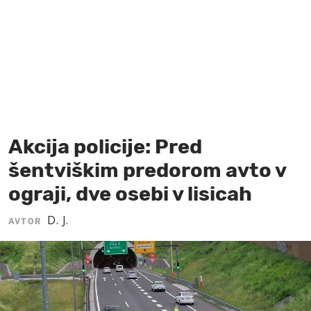
MOJ SANJ
Akcija policije: Pred
šentviškim predorom avto v
ograji, dve osebi v lisicah
D. J.
AVTOR