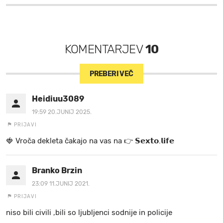
KOMENTARJEV
10
PREBERI VEČ
Heidiuu3089
19:59 20.JUNIJ 2025.
PRIJAVI
🍓 V r o č a d e k l e t a ča k a jo na va s n a 👉 𝗦𝗲𝘅𝘁𝗼.𝗹𝗶𝗳𝗲
Branko Brzin
23:09 11.JUNIJ 2021.
PRIJAVI
niso bili civili ,bili so ljubljenci sodnije in policije