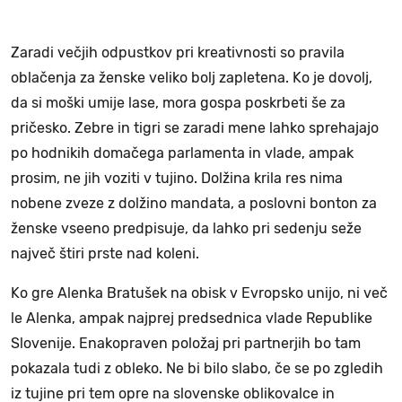
Zaradi večjih odpustkov pri kreativnosti so pravila
oblačenja za ženske veliko bolj zapletena. Ko je dovolj,
da si moški umije lase, mora gospa poskrbeti še za
pričesko. Zebre in tigri se zaradi mene lahko sprehajajo
po hodnikih domačega parlamenta in vlade, ampak
prosim, ne jih voziti v tujino. Dolžina krila res nima
nobene zveze z dolžino mandata, a poslovni bonton za
ženske vseeno predpisuje, da lahko pri sedenju seže
največ štiri prste nad koleni.
Ko gre Alenka Bratušek na obisk v Evropsko unijo, ni več
le Alenka, ampak najprej predsednica vlade Republike
Slovenije. Enakopraven položaj pri partnerjih bo tam
pokazala tudi z obleko. Ne bi bilo slabo, če se po zgledih
iz tujine pri tem opre na slovenske oblikovalce in