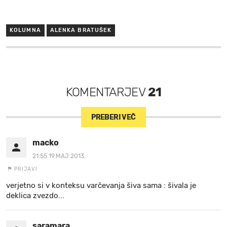
KOLUMNA
ALENKA BRATUŠEK
KOMENTARJEV
21
PREBERI VEČ
macko
21:55 19.MAJ 2013.
PRIJAVI
verjetno si v konteksu varčevanja šiva sama : šivala je
deklica zvezdo...
saramara