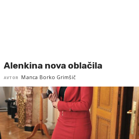
MOJ SANJ
Alenkina nova oblačila
Manca Borko Grimšič
AVTOR