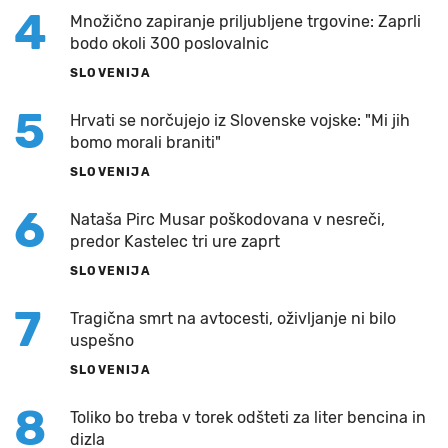
4
Množično zapiranje priljubljene trgovine: Zaprli
bodo okoli 300 poslovalnic
SLOVENIJA
5
Hrvati se norčujejo iz Slovenske vojske: "Mi jih
bomo morali braniti"
SLOVENIJA
6
Nataša Pirc Musar poškodovana v nesreči,
predor Kastelec tri ure zaprt
SLOVENIJA
7
Tragična smrt na avtocesti, oživljanje ni bilo
uspešno
SLOVENIJA
8
Toliko bo treba v torek odšteti za liter bencina in
dizla