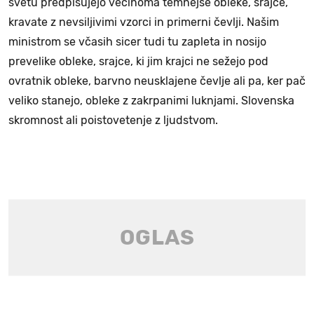
svetu predpisujejo večinoma temnejše obleke, srajce,
kravate z nevsiljivimi vzorci in primerni čevlji. Našim
ministrom se včasih sicer tudi tu zapleta in nosijo
prevelike obleke, srajce, ki jim krajci ne sežejo pod
ovratnik obleke, barvno neusklajene čevlje ali pa, ker pač
veliko stanejo, obleke z zakrpanimi luknjami. Slovenska
skromnost ali poistovetenje z ljudstvom.