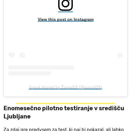
View this post on Instagram
A post shared by Žurnal24 (@zurnal24)
Enomesečno pilotno testiranje v središču
Ljubljane
Za zdaj gre predvsem za test, ki naj bi pokazal, ali lahko