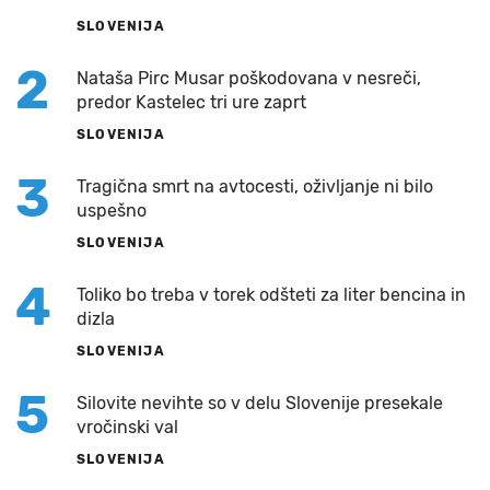
SLOVENIJA
2
Nataša Pirc Musar poškodovana v nesreči,
predor Kastelec tri ure zaprt
SLOVENIJA
3
Tragična smrt na avtocesti, oživljanje ni bilo
uspešno
SLOVENIJA
4
Toliko bo treba v torek odšteti za liter bencina in
dizla
SLOVENIJA
5
Silovite nevihte so v delu Slovenije presekale
vročinski val
SLOVENIJA