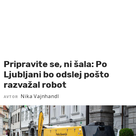
MOJ SANJ
Pripravite se, ni šala: Po
Ljubljani bo odslej pošto
razvažal robot
Nika Vajnhandl
AVTOR