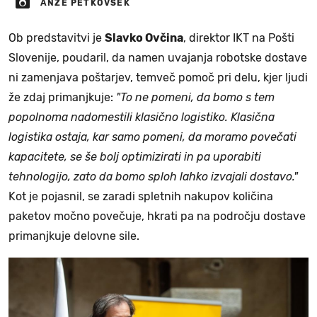
ANŽE PETKOVŠEK
Ob predstavitvi je
Slavko Ovčina
, direktor IKT na Pošti
Slovenije, poudaril, da namen uvajanja robotske dostave
ni zamenjava poštarjev, temveč pomoč pri delu, kjer ljudi
že zdaj primanjkuje:
"To ne pomeni, da bomo s tem
popolnoma nadomestili klasično logistiko. Klasična
logistika ostaja, kar samo pomeni, da moramo povečati
kapacitete, se še bolj optimizirati in pa uporabiti
tehnologijo, zato da bomo sploh lahko izvajali dostavo."
Kot je pojasnil, se zaradi spletnih nakupov količina
paketov močno povečuje, hkrati pa na področju dostave
primanjkuje delovne sile.