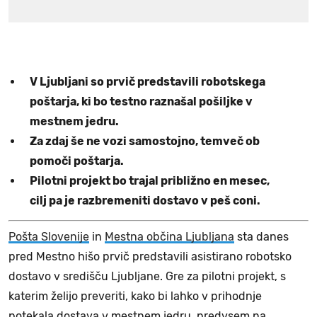
V Ljubljani so prvič predstavili robotskega
poštarja, ki bo testno raznašal pošiljke v
mestnem jedru.
Za zdaj še ne vozi samostojno, temveč ob
pomoči poštarja.
Pilotni projekt bo trajal približno en mesec,
cilj pa je razbremeniti dostavo v peš coni.
Pošta Slovenije
in
Mestna občina Ljubljana
sta danes
pred Mestno hišo prvič predstavili asistirano robotsko
dostavo v središču Ljubljane. Gre za pilotni projekt, s
katerim želijo preveriti, kako bi lahko v prihodnje
potekala dostava v mestnem jedru, predvsem na