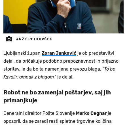
ANŽE PETKOVŠEK
Ljubljanski župan
Zoran Janković
je ob predstavitvi
dejal, da pričakuje podobno prepoznavnost in prijazno
storitev, le da bo ta namenjena prevozu blaga.
"To bo
Kavalir, ampak z blagom,"
je dejal.
Robot ne bo zamenjal poštarjev, saj jih
primanjkuje
Generalni direktor Pošte Slovenije
Marko Cegnar
je
opozoril, da se zaradi rasti spletne trgovine količina