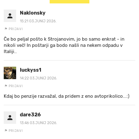
Naklonsky
15:21 03.JUNIJ 2026.
PRIJAVI
Če bo peljal pošto k Strojanovim, jo bo samo enkrat - in
nikoli več! In poštarji ga bodo našli na nekem odpadu v
Italiji..
Iuckyss1
14:22 03.JUNIJ 2026.
PRIJAVI
Kdaj bo penzije razvažal, da pridem z eno avtoprikolico...:)
dare326
13:46 03.JUNIJ 2026.
PRIJAVI