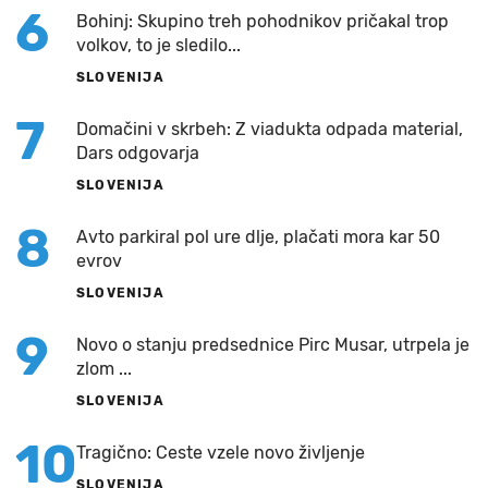
6
Bohinj: Skupino treh pohodnikov pričakal trop
volkov, to je sledilo...
SLOVENIJA
7
Domačini v skrbeh: Z viadukta odpada material,
Dars odgovarja
SLOVENIJA
8
Avto parkiral pol ure dlje, plačati mora kar 50
evrov
SLOVENIJA
9
Novo o stanju predsednice Pirc Musar, utrpela je
zlom ...
SLOVENIJA
10
Tragično: Ceste vzele novo življenje
SLOVENIJA