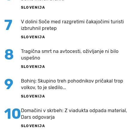
SLOVENIJA
7
V dolini Soče med razgretimi čakajočimi turisti
izbruhnil pretep
SLOVENIJA
8
Tragična smrt na avtocesti, oživljanje ni bilo
uspešno
SLOVENIJA
9
Bohinj: Skupino treh pohodnikov pričakal trop
volkov, to je sledilo...
SLOVENIJA
10
Domačini v skrbeh: Z viadukta odpada material,
Dars odgovarja
SLOVENIJA