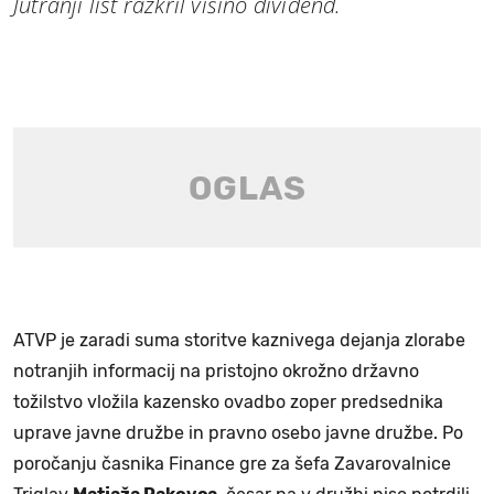
Jutranji list razkril višino dividend.
ATVP je zaradi suma storitve kaznivega dejanja zlorabe
notranjih informacij na pristojno okrožno državno
tožilstvo vložila kazensko ovadbo zoper predsednika
uprave javne družbe in pravno osebo javne družbe. Po
poročanju časnika Finance gre za šefa Zavarovalnice