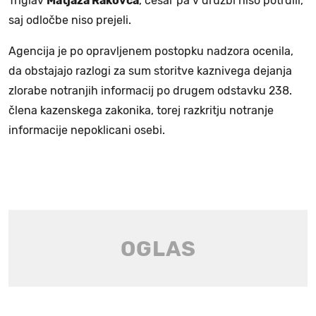
Triglav
Matjaža Rakovca
, česar pa v družbi niso potrdili,
saj odločbe niso prejeli.
Agencija je po opravljenem postopku nadzora ocenila,
da obstajajo razlogi za sum storitve kaznivega dejanja
zlorabe notranjih informacij po drugem odstavku 238.
člena kazenskega zakonika, torej razkritju notranje
informacije nepoklicani osebi.