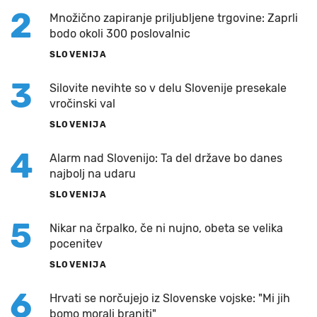
2
Množično zapiranje priljubljene trgovine: Zaprli
bodo okoli 300 poslovalnic
SLOVENIJA
3
Silovite nevihte so v delu Slovenije presekale
vročinski val
SLOVENIJA
4
Alarm nad Slovenijo: Ta del države bo danes
najbolj na udaru
SLOVENIJA
5
Nikar na črpalko, če ni nujno, obeta se velika
pocenitev
SLOVENIJA
6
Hrvati se norčujejo iz Slovenske vojske: "Mi jih
bomo morali braniti"