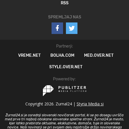
RSS
SPREMLJAJ NAS
Partnerji:
VREME.NET
BOLHA.COM
MED.OVER.NET
STYLE.OVER.NET
Powered by:
Copyright 2026. Zurnal24 |
Styria Media si
Žurnal24.si je osrednji slovenski novičarski portal, ki se po dosegu uvršča
med prve tri najbolj obiskane slovenske spletne strani. Žurnal24 je mesto,
kjer lahko prebirate aktualne, ekskluzivne, domače, tuje in slovenske
novice. Naši novinarji se pri svojem delu najstrožje držijo novinarskega