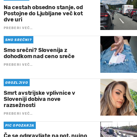
Na cestah obsedno stanje, od
Postojne do Ljubljane več kot
dve uri
PREBERI VEČ…
SMO SREČNI?
Smo srečni? Slovenija z
dohodkom nad ceno sreče
PREBERI VEČ…
GROZLJIVO
Smrt avstrijske vplivnice v
Sloveniji dobiva nove
razsežnosti
PREBERI VEČ…
PIC OPOZARJA
Če se odpravljate na pot, nujno