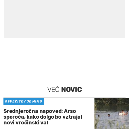
VEČ
NOVIC
OSVEŽITEV JE MIMO
Srednjeročna napoved: Arso
sporoča, kako dolgo bo vztrajal
novi vročinski val