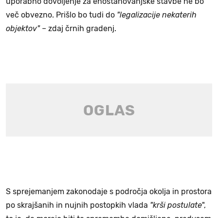
uporabno dovoljenje za enostanovanjske stavbe ne bo
več obvezno. Prišlo bo tudi do
"legalizacije nekaterih
objektov"
– zdaj črnih gradenj.
S sprejemanjem zakonodaje s področja okolja in prostora
po skrajšanih in nujnih postopkih vlada
"krši postulate
",