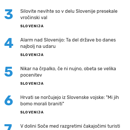
3
Silovite nevihte so v delu Slovenije presekale
vročinski val
SLOVENIJA
4
Alarm nad Slovenijo: Ta del države bo danes
najbolj na udaru
SLOVENIJA
5
Nikar na črpalko, če ni nujno, obeta se velika
pocenitev
SLOVENIJA
6
Hrvati se norčujejo iz Slovenske vojske: "Mi jih
bomo morali braniti"
SLOVENIJA
7
V dolini Soče med razgretimi čakajočimi turisti