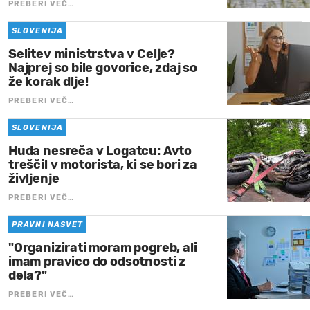
PREBERI VEČ…
SLOVENIJA
Selitev ministrstva v Celje?
Najprej so bile govorice, zdaj so
že korak dlje!
PREBERI VEČ…
SLOVENIJA
Huda nesreča v Logatcu: Avto
treščil v motorista, ki se bori za
življenje
PREBERI VEČ…
PRAVNI NASVET
"Organizirati moram pogreb, ali
imam pravico do odsotnosti z
dela?"
PREBERI VEČ…