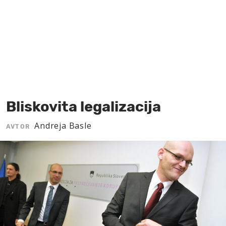
MOJ SANJ
Bliskovita legalizacija
Andreja Basle
AVTOR