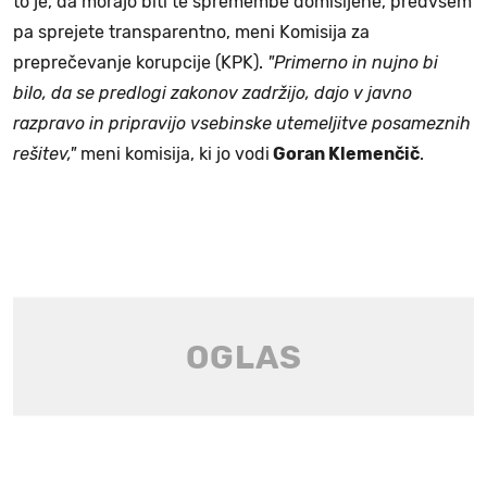
to je, da morajo biti te spremembe domišljene, predvsem
pa sprejete transparentno, meni Komisija za
preprečevanje korupcije (KPK).
"Primerno in nujno bi
bilo, da se predlogi zakonov zadržijo, dajo v javno
razpravo in pripravijo vsebinske utemeljitve posameznih
rešitev,"
meni komisija, ki jo vodi
Goran Klemenčič
.