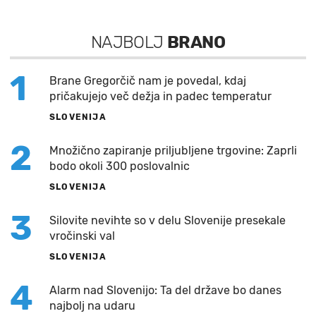
NAJBOLJ
BRANO
1
Brane Gregorčič nam je povedal, kdaj
pričakujejo več dežja in padec temperatur
SLOVENIJA
2
Množično zapiranje priljubljene trgovine: Zaprli
bodo okoli 300 poslovalnic
SLOVENIJA
3
Silovite nevihte so v delu Slovenije presekale
vročinski val
SLOVENIJA
4
Alarm nad Slovenijo: Ta del države bo danes
najbolj na udaru