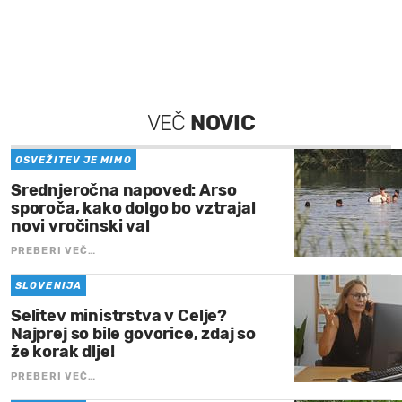
VEČ
NOVIC
OSVEŽITEV JE MIMO
Srednjeročna napoved: Arso
sporoča, kako dolgo bo vztrajal
novi vročinski val
PREBERI VEČ…
SLOVENIJA
Selitev ministrstva v Celje?
Najprej so bile govorice, zdaj so
že korak dlje!
PREBERI VEČ…