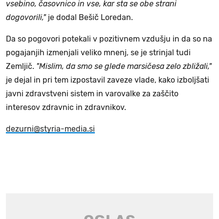
vsebino, časovnico in vse, kar sta se obe strani
dogovorili,"
je dodal Bešič Loredan.
Da so pogovori potekali v pozitivnem vzdušju in da so na
pogajanjih izmenjali veliko mnenj, se je strinjal tudi
Zemljič.
"Mislim, da smo se glede marsičesa zelo zbližali,"
je dejal in pri tem izpostavil zaveze vlade, kako izboljšati
javni zdravstveni sistem in varovalke za zaščito
interesov zdravnic in zdravnikov.
dezurni@styria-media.si