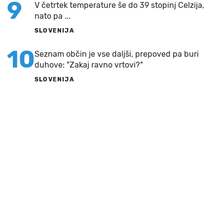
9
V četrtek temperature še do 39 stopinj Celzija,
nato pa ...
SLOVENIJA
10
Seznam občin je vse daljši, prepoved pa buri
duhove: "Zakaj ravno vrtovi?"
SLOVENIJA