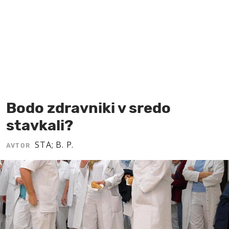
MOJ SANJ
Bodo zdravniki v sredo
stavkali?
STA; B. P.
AVTOR