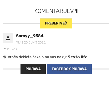
KOMENTARJEV
1
PREBERI VEČ
Sarayy_9584
15:43 20.JUNIJ 2025.
PRIJAVI
🍓 V r o č a d e k l e t a ča k a jo na va s n a 👉 𝗦𝗲𝘅𝘁𝗼.𝗹𝗶𝗳𝗲
PRIJAVA
FACEBOOK PRIJAVA