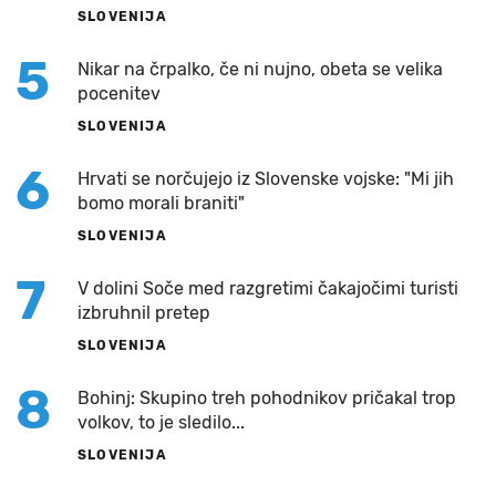
SLOVENIJA
5
Nikar na črpalko, če ni nujno, obeta se velika
pocenitev
SLOVENIJA
6
Hrvati se norčujejo iz Slovenske vojske: "Mi jih
bomo morali braniti"
SLOVENIJA
7
V dolini Soče med razgretimi čakajočimi turisti
izbruhnil pretep
SLOVENIJA
8
Bohinj: Skupino treh pohodnikov pričakal trop
volkov, to je sledilo...
SLOVENIJA