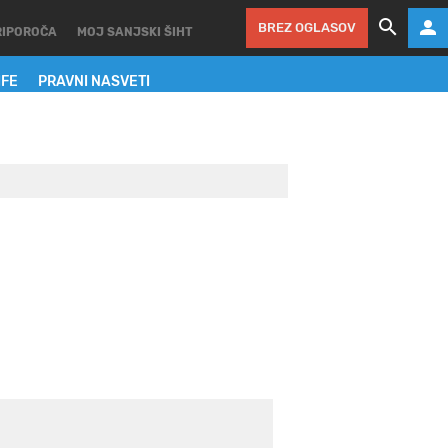
BREZ OGLASOV
RIPOROČA
MOJ SANJSKI ŠIHT
IFE
PRAVNI NASVETI