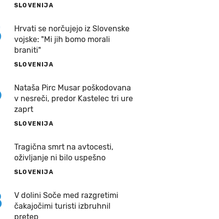
SLOVENIJA
5
Hrvati se norčujejo iz Slovenske
vojske: "Mi jih bomo morali
braniti"
SLOVENIJA
6
Nataša Pirc Musar poškodovana
v nesreči, predor Kastelec tri ure
zaprt
SLOVENIJA
7
Tragična smrt na avtocesti,
oživljanje ni bilo uspešno
SLOVENIJA
8
V dolini Soče med razgretimi
čakajočimi turisti izbruhnil
pretep