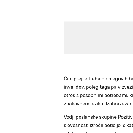
Čim prej je treba po njegovih b
invalidov, poleg tega pa v zvez
otrok s posebnimi potrebami, k
znakovnem jeziku. Izobraževanj
Vodji poslanske skupine Poziti
slovesnosti izročil peticijo, s 