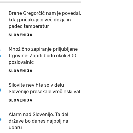
Brane Gregorčič nam je povedal,
kdaj pričakujejo več dežja in
padec temperatur
SLOVENIJA
2
Množično zapiranje priljubljene
trgovine: Zaprli bodo okoli 300
poslovalnic
SLOVENIJA
3
Silovite nevihte so v delu
Slovenije presekale vročinski val
SLOVENIJA
4
Alarm nad Slovenijo: Ta del
države bo danes najbolj na
udaru