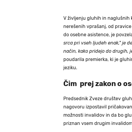
V življenju gluhih in naglušnih
nerešenih vprašanj, od pravic
do osebne asistence, je povzel
srca pri vseh ljudeh enak," je d
način, kako pridejo do drugih, j
poudarila premierka, ki je glu
jeziku.
Čim prej zakon o os
Predsednik Zveze društev gluhi
nagovoru izpostavil pričakovan
možnosti invalidov in da bo gl
priznan vsem drugim invalidom