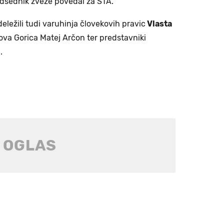
edsednik zveze povedal za STA.
eležili tudi varuhinja človekovih pravic
Vlasta
va Gorica Matej Arčon ter predstavniki
.