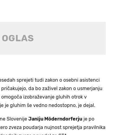
esedah sprejeti tudi zakon o osebni asistenci
i pričakujejo, da bo zaživel zakon o usmerjanju
i omogoča izobraževanje gluhih otrok v
e je gluhim še vedno nedostopno, je dejal.
vne Slovenije
Janiju Möderndorferju
je po
katero zveza poudarja nujnost sprejetja pravilnika