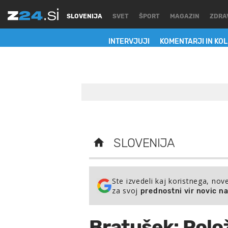
SLOVENIJA
SVET
ŠPORT
MAGAZIN
ZDRA
INTERVJUJI
KOMENTARJI IN KO
SLOVENIJA
Ste izvedeli kaj koristnega, nov
za svoj
prednostni vir novic n
Bratušek: Polož