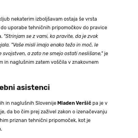
 kljub nekaterim izboljšavam ostaja še vrsta
e do uporabe tehničnih pripomočkov do pravice
a.
"Strinjam se z vami, ko pravite, da je zvok
ejala. "Vaše misli imajo enako težo in moč, le
e svojstven, a zato ne smejo ostati neslišane,"
je
him in naglušnim zatem voščila v znakovnem
ebni asistenci
h in naglušnih Slovenije
Mladen Veršič
pa je v
je, da bo čim prej zaživel zakon o izenačevanju
uhim priznan tehnični pripomoček, kot je
.