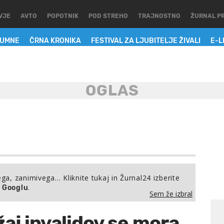
VJE
AVTO
POPOTNIK
POD STREHO
TRAJNOSTNO
ŽURNAL P
LUMNE
ČRNA KRONIKA
FESTIVAL ZA LJUBITELJE ŽIVALI
E-L
ega, zanimivega… Kliknite tukaj in Žurnal24 izberite
.
a Googlu
Sem že izbral
aj invalidov se mora