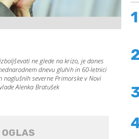
1
zboljševati ne glede na krizo, je danes
mednarodnem dnevu gluhih in 60-letnici
in naglušnih severne Primorske v Novi
 vlade Alenka Bratušek