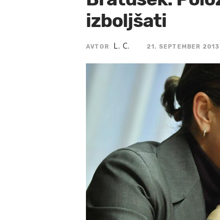
izboljšati
L. C.
AVTOR
21. SEPTEMBER 2013,