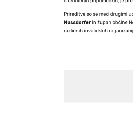
o tehničnih pripomočkih, je pr
Prireditve so se med drugimi ud
Nussdorfer
in župan občine No
različnih invalidskih organizacij