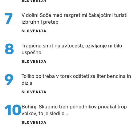
SLOVENIJA
7
V dolini Soče med razgretimi čakajočimi turisti
izbruhnil pretep
SLOVENIJA
8
Tragična smrt na avtocesti, oživljanje ni bilo
uspešno
SLOVENIJA
9
Toliko bo treba v torek odšteti za liter bencina in
dizla
SLOVENIJA
10
Bohinj: Skupino treh pohodnikov pričakal trop
volkov, to je sledilo...
SLOVENIJA