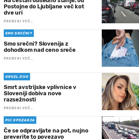
Na cestah obsedno stanje, od
Postojne do Ljubljane več kot
dve uri
PREBERI VEČ…
SMO SREČNI?
Smo srečni? Slovenija z
dohodkom nad ceno sreče
PREBERI VEČ…
GROZLJIVO
Smrt avstrijske vplivnice v
Sloveniji dobiva nove
razsežnosti
PREBERI VEČ…
PIC OPOZARJA
Če se odpravljate na pot, nujno
preverite to povezavo