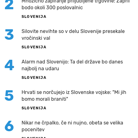
2
Množično zapiranje priljubljene trgovine: Zaprli
bodo okoli 300 poslovalnic
SLOVENIJA
3
Silovite nevihte so v delu Slovenije presekale
vročinski val
SLOVENIJA
4
Alarm nad Slovenijo: Ta del države bo danes
najbolj na udaru
SLOVENIJA
5
Hrvati se norčujejo iz Slovenske vojske: "Mi jih
bomo morali braniti"
SLOVENIJA
6
Nikar ne črpalko, če ni nujno, obeta se velika
pocenitev