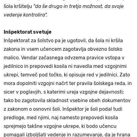
šola kršitelju
"da še drugo in tretjo možnost, da svoje
vedenje kontrolira".
Inšpektorat svetuje
Inšpektorat za šolstvo pa je ugotovil, da šola ni kršila
zakona in vsem učencem zagotavlja obvezno šolsko
malico. Vendar začasnega odvzema pravice vstopa v
jedilnico in prepovedi kosila ni navedla med vzgojnimi
ukrepi, temveč pod točko, ki opisuje red v jedilnici. Zato
mora dopolniti vzgojni načrt ter pravila šolskega reda, in
sicer v poglavjih, s katerimi ureja vzgojne dejavnosti;
tako bo zagotovila skladnost vsebine obeh dokumentov
z zakonom o osnovni šoli. Inšpektor je šoli podal tudi
predloge, med njimi, naj namesto prepovedi kosila
sprejmejo takšne vzgojne ukrepe, ki bodo učencu
pomagali izboljšati vedenje in razumevanje, da je hrana