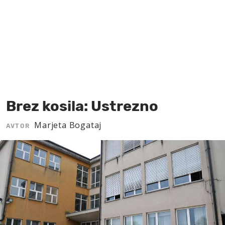
MOJ SANJ
Brez kosila: Ustrezno
Marjeta Bogataj
AVTOR