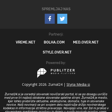
SPREMLJAJ NAS
Partnerji:
VREME.NET
BOLHA.COM
MED.OVER.NET
STYLE.OVER.NET
Powered by:
Copyright 2026. Zurnal24 |
Styria Media si
Žurnal24.si je osrednji slovenski novičarski portal, ki se po dosegu uvršča
med prve tri najbolj obiskane slovenske spletne strani. Žurnal24 je mesto,
kjer lahko prebirate aktualne, ekskluzivne, domače, tuje in slovenske
novice. Naši novinarji se pri svojem delu najstrožje držijo novinarskega
kodeksa in informacije striktno preverjajo. Navajajo vire, kar žal ni praksa v
slovenskem medijskem prostoru in dajejo v svojih novicah prostor vsem,