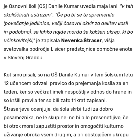
je Osnovni šoli (OŠ) Danile Kumar uvedla maja lani,
"v teh
okoliščinah ustrezen
”
. "Če pa bi se te spremenile
(povečanje jedilnice, večji časovni okvir za delitev kosil
in podobno), se lahko najde morda še kakšen ukrep, ki bo
učinkovitejši,"
je zapisala
Nevenka Štraser
, višja
svetovalka področja I, sicer predstojnica območne enote
v Slovenj Gradcu.
Kot smo pisali, so na OŠ Danile Kumar v tem šolskem letu
12 učencem odvzeli pravico do prejemanja kosila za en
teden, ker so večkrat imeli nespoštljiv odnos do hrane in
so kršili pravila ter so bili zato trikrat zapisani.
Štraserjeva ocenjuje, da šola skrbi tudi za dobro
posameznika, ne le skupine; ne bi bilo presenetljivo, če
bi otrok moral zapustiti prostor in omogočiti kulturno
uživanje obroka vsem drugim, a pri obstoječem ukrepu