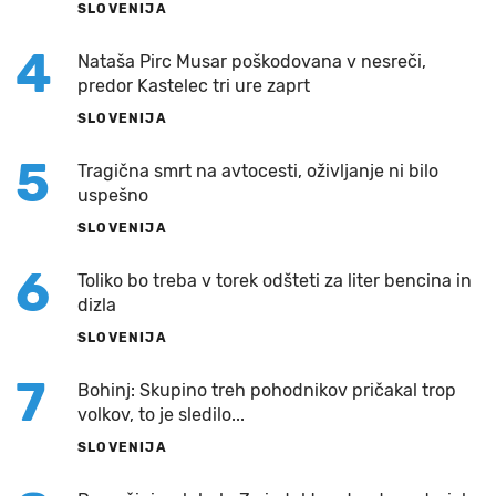
SLOVENIJA
4
Nataša Pirc Musar poškodovana v nesreči,
predor Kastelec tri ure zaprt
SLOVENIJA
5
Tragična smrt na avtocesti, oživljanje ni bilo
uspešno
SLOVENIJA
6
Toliko bo treba v torek odšteti za liter bencina in
dizla
SLOVENIJA
7
Bohinj: Skupino treh pohodnikov pričakal trop
volkov, to je sledilo...
SLOVENIJA