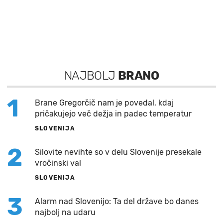
NAJBOLJ
BRANO
1
Brane Gregorčič nam je povedal, kdaj
pričakujejo več dežja in padec temperatur
SLOVENIJA
2
Silovite nevihte so v delu Slovenije presekale
vročinski val
SLOVENIJA
3
Alarm nad Slovenijo: Ta del države bo danes
najbolj na udaru