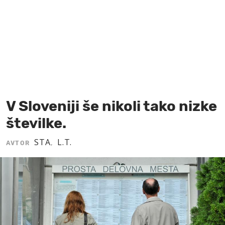
MOJ SANJ
V Sloveniji še nikoli tako nizke
številke.
STA
L.T.
AVTOR
,