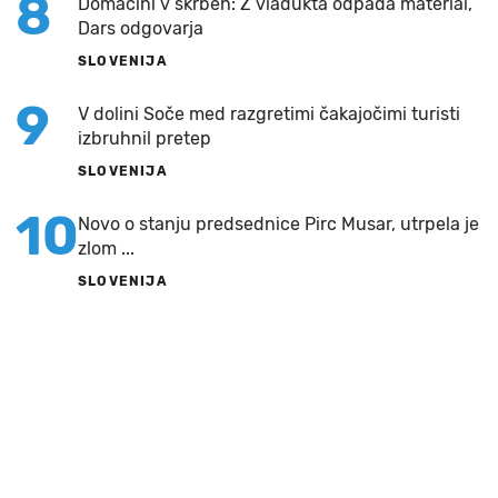
8
Domačini v skrbeh: Z viadukta odpada material,
Dars odgovarja
SLOVENIJA
9
V dolini Soče med razgretimi čakajočimi turisti
izbruhnil pretep
SLOVENIJA
10
Novo o stanju predsednice Pirc Musar, utrpela je
zlom ...
SLOVENIJA