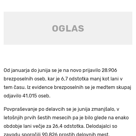
Od januarja do junija se je na novo prijavilo 28.906
brezposelnih oseb, kar je 6,7 odstotka manj kot lani v
tem času. Iz evidence brezposelnih se je medtem skupaj
odjavilo 41.015 oseb.
Povpraševanje po delavcih se je junija zmanjšalo, v
letošnjih prvih šestih mesecih pa je bilo glede na enako
obdobje lani večje za 26,4 odstotka. Delodajalci so
zavodu sporočili 90.826 prostih delovnih mest.