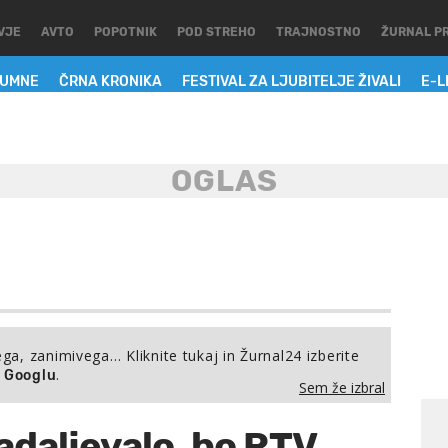
VJE
AVTO
POPOTNIK
POD STREHO
TRAJNOSTNO
ŽURNAL P
LUMNE
ČRNA KRONIKA
FESTIVAL ZA LJUBITELJE ŽIVALI
E-L
ega, zanimivega… Kliknite tukaj in Žurnal24 izberite
.
a Googlu
Sem že izbral
adaljevalo, bo RTV