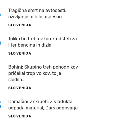
5
Tragična smrt na avtocesti,
oživljanje ni bilo uspešno
SLOVENIJA
6
Toliko bo treba v torek odšteti za
liter bencina in dizla
SLOVENIJA
7
Bohinj: Skupino treh pohodnikov
pričakal trop volkov, to je
sledilo...
SLOVENIJA
8
Domačini v skrbeh: Z viadukta
odpada material, Dars odgovarja
SLOVENIJA