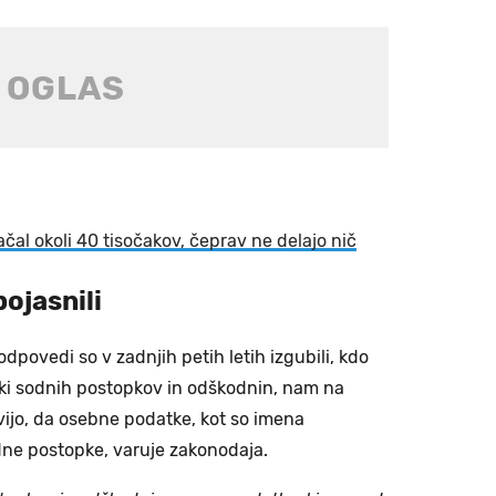
ačal okoli 40 tisočakov, čeprav ne delajo nič
ojasnili
dpovedi so v zadnjih petih letih izgubili, kdo
roški sodnih postopkov in odškodnin, nam na
ravijo, da osebne podatke, kot so imena
odne postopke, varuje zakonodaja.