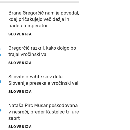
Brane Gregorčič nam je povedal,
kdaj pričakujejo več dežja in
padec temperatur
SLOVENIJA
2
Gregorčič razkril, kako dolgo bo
trajal vročinski val
SLOVENIJA
3
Silovite nevihte so v delu
Slovenije presekale vročinski val
SLOVENIJA
4
Nataša Pirc Musar poškodovana
v nesreči, predor Kastelec tri ure
zaprt
SLOVENIJA