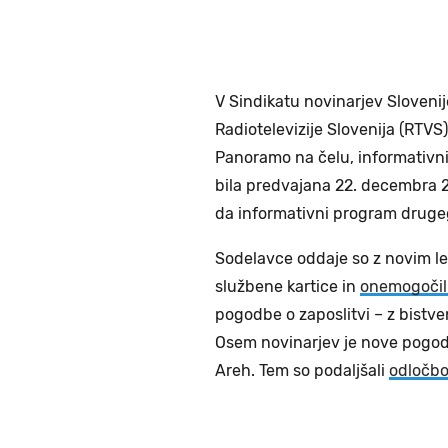
V Sindikatu novinarjev Slovenij
Radiotelevizije Slovenija (RTVS)
Panoramo na čelu, informativni
bila predvajana 22. decembra 2
da informativni program druge
Sodelavce oddaje so z novim let
službene kartice in
onemogočili
pogodbe o zaposlitvi – z bistveno
Osem novinarjev je nove pogodb
Areh. Tem so podaljšali
odločbo