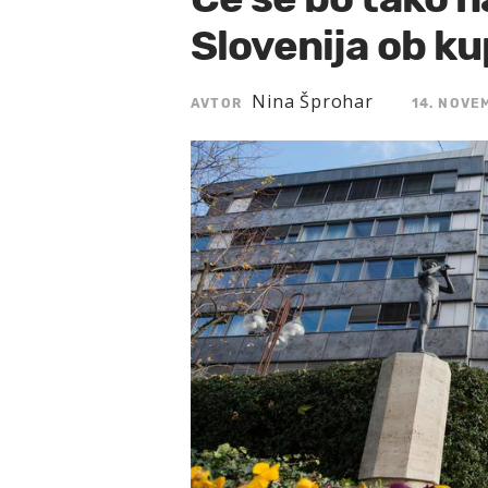
Slovenija ob ku
Nina Šprohar
AVTOR
14. NOVE