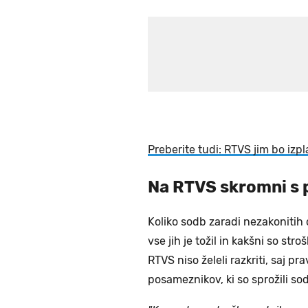
Preberite tudi: RTVS jim bo izpl
Na RTVS skromni s p
Koliko sodb zaradi nezakonitih o
vse jih je tožil in kakšni so st
RTVS niso želeli razkriti, saj p
posameznikov, ki so sprožili s