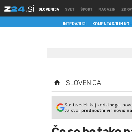
SLOVENIJA
SVET
ŠPORT
MAGAZIN
ZDRA
INTERVJUJI
KOMENTARJI IN KO
SLOVENIJA
Ste izvedeli kaj koristnega, nov
za svoj
prednostni vir novic n
Če se bo tako n