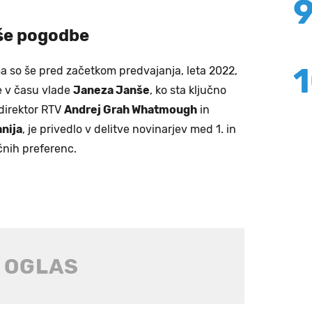
bše pogodbe
so še pred začetkom predvajanja, leta 2022,
e v času vlade
Janeza Janše
, ko sta ključno
direktor RTV
Andrej Grah Whatmough
in
nija
, je privedlo v delitve novinarjev med 1. in
čnih preferenc.