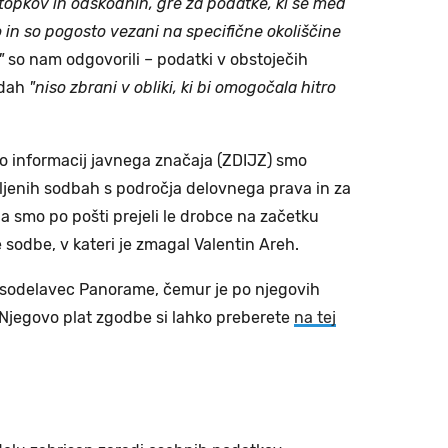
topkov in odškodnin, gre za podatke, ki se med
 in so pogosto vezani na specifične okoliščine
,"
so nam odgovorili – podatki v obstoječih
edah
"niso zbrani v obliki, ki bi omogočala hitro
o informacij javnega značaja (ZDIJZ) smo
ljenih sodbah s področja delovnega prava in za
 smo po pošti prejeli le drobce na začetku
odbe, v kateri je zmagal Valentin Areh.
bil sodelavec Panorame, čemur je po njegovih
. Njegovo plat zgodbe si lahko preberete
na tej