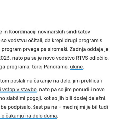
e in Koordinaciji novinarskih sindikatov
 so vodstvu očitali, da krepi drugi program s
 program prvega pa siromaši. Zadnja oddaja je
023, nato pa se je novo vodstvo RTVS odločilo,
ga programa, torej Panoramo,
ukine
.
om poslali na čakanje na delo, jim preklicali
 vstop v stavbo
, nato pa so jim ponudili nove
 slabšimi pogoji, kot so jih bili doslej deležni.
e podpisalo, šest pa ne – med njimi je bil tudi
 o čakanju na delo doma
.