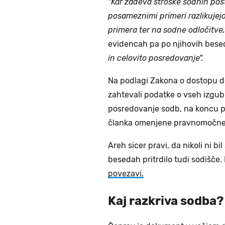
"Kar zadeva stroške sodnih pos
posameznimi primeri razlikujejo
primera ter na sodne odločitve
evidencah pa po njihovih bes
in celovito posredovanje".
Na podlagi Zakona o dostopu d
zahtevali podatke o vseh izgub
posredovanje sodb, na koncu pa
članka omenjene pravnomočne s
Areh sicer pravi, da nikoli ni 
besedah pritrdilo tudi sodišče
povezavi.
Kaj razkriva sodba?