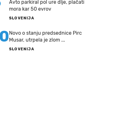
9
Avto parkiral pol ure dlje, plačati
mora kar 50 evrov
SLOVENIJA
10
Novo o stanju predsednice Pirc
Musar, utrpela je zlom ...
SLOVENIJA