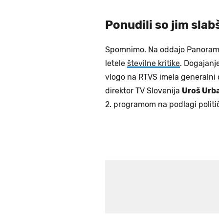
Ponudili so jim sla
Spomnimo. Na oddajo Panorama 
letele
številne kritike
. Dogajanj
vlogo na RTVS imela generalni 
direktor TV Slovenija
Uroš Urba
2. programom na podlagi politi