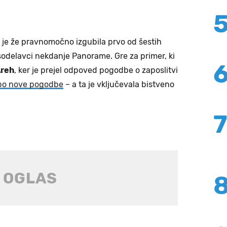
) je že pravnomočno izgubila prvo od šestih
li sodelavci nekdanje Panorame. Gre za primer, ki
Areh
, ker je prejel odpoved pogodbe o zaposlitvi
o nove pogodbe
– a ta je vključevala bistveno