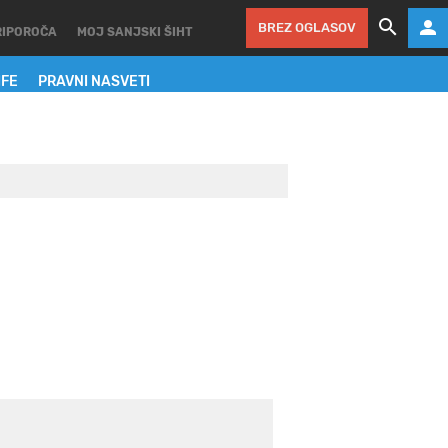
BREZ OGLASOV
RIPOROČA
MOJ SANJSKI ŠIHT
IFE
PRAVNI NASVETI