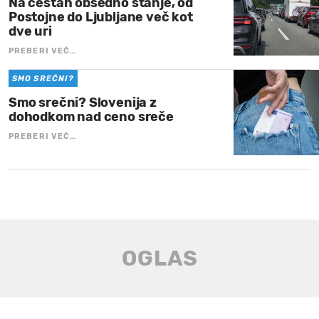
Na cestah obsedno stanje, od
Postojne do Ljubljane več kot
dve uri
PREBERI VEČ…
SMO SREČNI?
Smo srečni? Slovenija z
dohodkom nad ceno sreče
PREBERI VEČ…