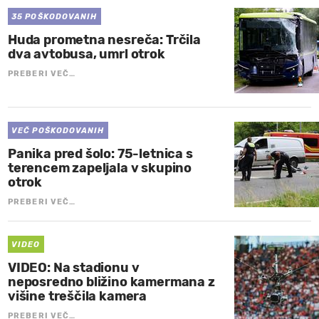
35 POŠKODOVANIH
Huda prometna nesreča: Trčila
dva avtobusa, umrl otrok
PREBERI VEČ…
VEČ POŠKODOVANIH
Panika pred šolo: 75-letnica s
terencem zapeljala v skupino
otrok
PREBERI VEČ…
VIDEO
VIDEO: Na stadionu v
neposredno bližino kamermana z
višine treščila kamera
PREBERI VEČ…