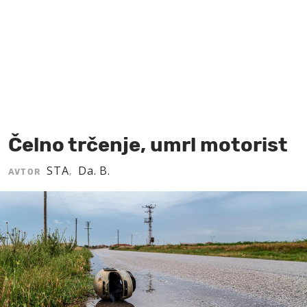
MOJ SANJ
Čelno trčenje, umrl motorist
STA
Da. B.
AVTOR
,