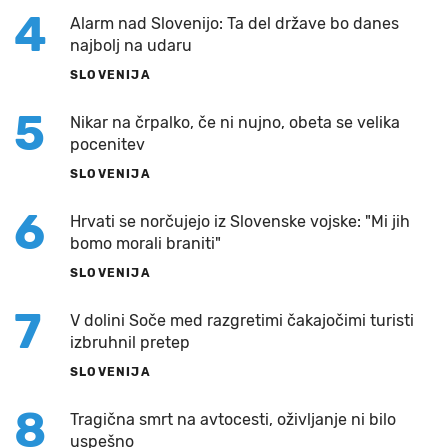
4
Alarm nad Slovenijo: Ta del države bo danes
najbolj na udaru
SLOVENIJA
5
Nikar na črpalko, če ni nujno, obeta se velika
pocenitev
SLOVENIJA
6
Hrvati se norčujejo iz Slovenske vojske: "Mi jih
bomo morali braniti"
SLOVENIJA
7
V dolini Soče med razgretimi čakajočimi turisti
izbruhnil pretep
SLOVENIJA
8
Tragična smrt na avtocesti, oživljanje ni bilo
uspešno