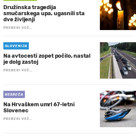
Družinska tragedija
smučarskega upa, ugasnili sta
dve življenji
PREBERI VEČ…
SLOVENIJA
Na avtocesti zopet počilo, nastal
je dolg zastoj
PREBERI VEČ…
NESREČA
Na Hrvaškem umrl 67-letni
Slovenec
PREBERI VEČ…