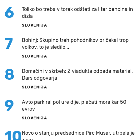
6
Toliko bo treba v torek odšteti za liter bencina in
dizla
SLOVENIJA
7
Bohinj: Skupino treh pohodnikov pričakal trop
volkov, to je sledilo...
SLOVENIJA
8
Domačini v skrbeh: Z viadukta odpada material,
Dars odgovarja
SLOVENIJA
9
Avto parkiral pol ure dlje, plačati mora kar 50
evrov
SLOVENIJA
10
Novo o stanju predsednice Pirc Musar, utrpela je
zlom ...