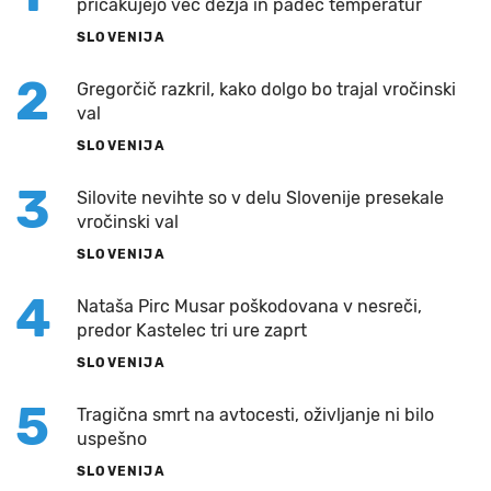
pričakujejo več dežja in padec temperatur
SLOVENIJA
2
Gregorčič razkril, kako dolgo bo trajal vročinski
val
SLOVENIJA
3
Silovite nevihte so v delu Slovenije presekale
vročinski val
SLOVENIJA
4
Nataša Pirc Musar poškodovana v nesreči,
predor Kastelec tri ure zaprt
SLOVENIJA
5
Tragična smrt na avtocesti, oživljanje ni bilo
uspešno
SLOVENIJA