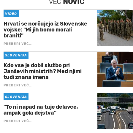
VEČ
NOVIC
VIDEO
Hrvati se norčujejo iz Slovenske
vojske: "Mi jih bomo morali
braniti"
PREBERI VEČ…
SLOVENIJA
Kdo vse je dobil službo pri
Janševih ministrih? Med njimi
tudi znana imena
PREBERI VEČ…
SLOVENIJA
"To ni napad na tuje delavce,
ampak gola dejstva"
PREBERI VEČ…