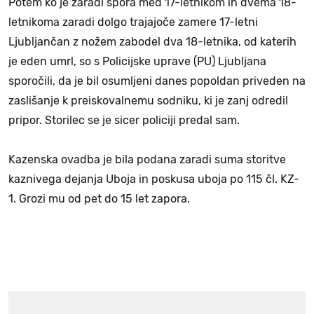
Potem ko je zaradi spora med 17-letnikom in dvema 18-
letnikoma zaradi dolgo trajajoče zamere 17-letni
Ljubljančan z nožem zabodel dva 18-letnika, od katerih
je eden umrl, so s Policijske uprave (PU) Ljubljana
sporočili, da je bil osumljeni danes popoldan priveden na
zaslišanje k preiskovalnemu sodniku, ki je zanj odredil
pripor. Storilec se je sicer policiji predal sam.
Kazenska ovadba je bila podana zaradi suma storitve
kaznivega dejanja Uboja in poskusa uboja po 115 čl. KZ-
1. Grozi mu od pet do 15 let zapora.