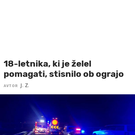
MOJ SANJ
18-letnika, ki je želel
pomagati, stisnilo ob ograjo
J. Z.
AVTOR