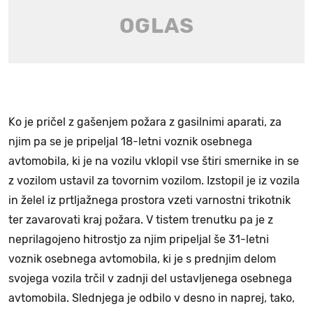
Ko je pričel z gašenjem požara z gasilnimi aparati, za
njim pa se je pripeljal 18-letni voznik osebnega
avtomobila, ki je na vozilu vklopil vse štiri smernike in se
z vozilom ustavil za tovornim vozilom. Izstopil je iz vozila
in želel iz prtljažnega prostora vzeti varnostni trikotnik
ter zavarovati kraj požara. V tistem trenutku pa je z
neprilagojeno hitrostjo za njim pripeljal še 31-letni
voznik osebnega avtomobila, ki je s prednjim delom
svojega vozila trčil v zadnji del ustavljenega osebnega
avtomobila. Slednjega je odbilo v desno in naprej, tako,