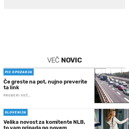
VEČ
NOVIC
PIC OPOZARJA
Če greste na pot, nujno preverite
ta link
PREBERI VEČ…
SLOVENIJA
Velika novost za komitente NLB,
to vam pripada po novem