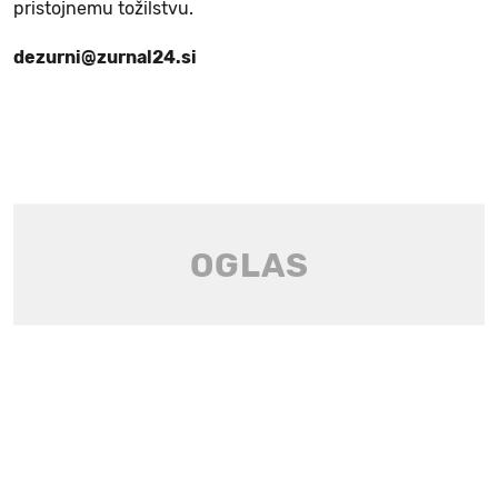
pristojnemu tožilstvu.
dezurni@zurnal24.si