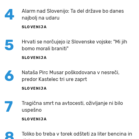
4
Alarm nad Slovenijo: Ta del države bo danes
najbolj na udaru
SLOVENIJA
5
Hrvati se norčujejo iz Slovenske vojske: "Mi jih
bomo morali braniti"
SLOVENIJA
6
Nataša Pirc Musar poškodovana v nesreči,
predor Kastelec tri ure zaprt
SLOVENIJA
7
Tragična smrt na avtocesti, oživljanje ni bilo
uspešno
SLOVENIJA
8
Toliko bo treba v torek odšteti za liter bencina in