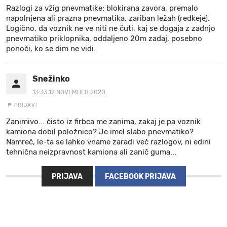
Razlogi za vžig pnevmatike: blokirana zavora, premalo
napolnjena ali prazna pnevmatika, zariban ležah (redkeje).
Logično, da voznik ne ve niti ne čuti, kaj se dogaja z zadnjo
pnevmatiko priklopnika, oddaljeno 20m zadaj, posebno
ponoči, ko se dim ne vidi.
Snežinko
13:33 12.NOVEMBER 2020.
PRIJAVI
Zanimivo... čisto iz firbca me zanima, zakaj je pa voznik
kamiona dobil položnico? Je imel slabo pnevmatiko?
Namreč, le-ta se lahko vname zaradi več razlogov, ni edini
tehnična neizpravnost kamiona ali zanič guma...
PRIJAVA
FACEBOOK PRIJAVA