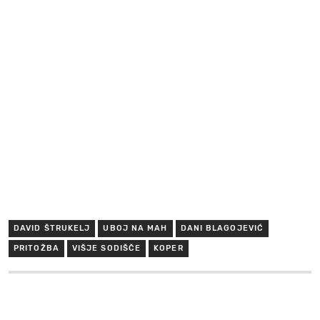
DAVID ŠTRUKELJ
UBOJ NA MAH
DANI BLAGOJEVIĆ
PRITOŽBA
VIŠJE SODIŠČE
KOPER