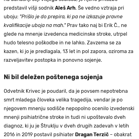
predstavil višji sodnik
Aleš Arh
. Še vedno vztraja pri
uboju:
"Prišlo je do prepira, ki pa ne izkazuje pravne
kvalifikacije uboja na mah."
Prav tako naj bi Erik Č., ne
glede na mnenje izvedenca medicinske stroke, utrpel
hudo telesno poškodbe in ne lahko. Zavzema se za
kazen, ki jo je predlagala, 13 let in pol zapora, oziroma za
razveljavitev postopka in ponovno sojenje.
Ni bil deležen poštenega sojenja
Odvetnik Krivec je poudaril, da je povsem nepotrebna
smrt mladega človeka velika tragedija, vendar je po
njegovem mnenju sodišče nepopolno ocenilo izvedenski
mnenji psihiatrične stroke in tudi ni upoštevalo dveh
diagnoz, ki ju je Štruklju v dveh drugih zadevah v letih
2016 in 2019 postavil psihiater
Dragan Terzič
– obakrat