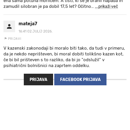
ena sama potuha morilcem. A tisti, ki se je branil napada in
zamudil silobran je pa dobil 17,5 let? Očitno
…
...prikaži več
mateja7
16:41 02.JULIJ 2026.
PRIJAVI
V kazenski zakonodaji bi moralo biti tako, da tudi v primeru,
da je nekdo neprišteven, bi moral dobiti tolikšno kazen kot,
če bi bil prišteven s to razliko, da bi jo "odslužil" v
psihiatrični bolnišnici na zaprtem oddelku.
PRIJAVA
FACEBOOK PRIJAVA