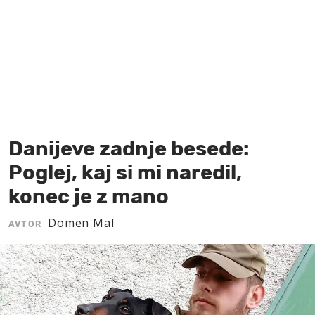
MOJ SANJ
Danijeve zadnje besede:
Poglej, kaj si mi naredil,
konec je z mano
Domen Mal
AVTOR