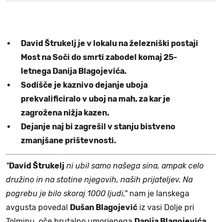
David Štrukelj je v lokalu na železniški postaji
Most na Soči do smrti zabodel komaj 25-
letnega Danija Blagojevića.
Sodišče je kaznivo dejanje uboja
prekvalificiralo v uboj na mah, za kar je
zagrožena nižja kazen.
Dejanje naj bi zagrešil v stanju bistveno
zmanjšane prištevnosti.
"
David Štrukelj
ni ubil samo našega sina, ampak celo
družino in na stotine njegovih, naših prijateljev. Na
pogrebu je bilo skoraj 1000 ljudi,"
nam je lanskega
avgusta povedal
Dušan Blagojević
iz vasi Dolje pri
Tolminu, oče brutalno umorjenega
Danija Blagojevića
.