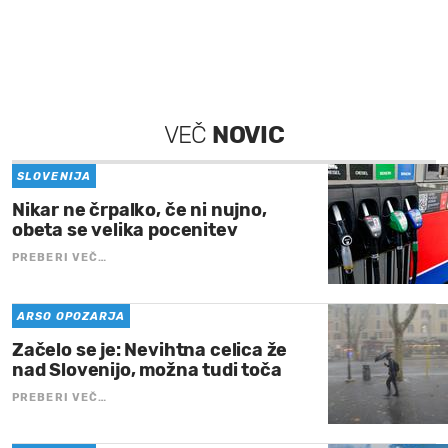
VEČ
NOVIC
SLOVENIJA
Nikar ne črpalko, če ni nujno,
obeta se velika pocenitev
PREBERI VEČ…
ARSO OPOZARJA
Začelo se je: Nevihtna celica že
nad Slovenijo, možna tudi toča
PREBERI VEČ…