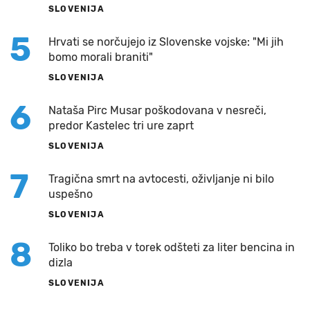
SLOVENIJA
5
Hrvati se norčujejo iz Slovenske vojske: "Mi jih
bomo morali braniti"
SLOVENIJA
6
Nataša Pirc Musar poškodovana v nesreči,
predor Kastelec tri ure zaprt
SLOVENIJA
7
Tragična smrt na avtocesti, oživljanje ni bilo
uspešno
SLOVENIJA
8
Toliko bo treba v torek odšteti za liter bencina in
dizla
SLOVENIJA