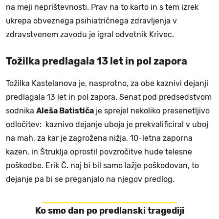
na meji neprištevnosti. Prav na to karto in s tem izrek
ukrepa obveznega psihiatričnega zdravljenja v
zdravstvenem zavodu je igral odvetnik Krivec.
Tožilka predlagala 13 let in pol zapora
Tožilka Kastelanova je, nasprotno, za obe kaznivi dejanji
predlagala 13 let in pol zapora. Senat pod predsedstvom
sodnika
Aleša Batističa
je sprejel nekoliko presenetljivo
odločitev: kaznivo dejanje uboja je prekvalificiral v uboj
na mah, za kar je zagrožena nižja, 10-letna zaporna
kazen, in Štruklja oprostil povzročitve hude telesne
poškodbe. Erik Č. naj bi bil samo lažje poškodovan, to
dejanje pa bi se preganjalo na njegov predlog.
Ko smo dan po predlanski tragediji