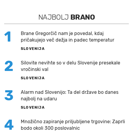
NAJBOLJ
BRANO
1
Brane Gregorčič nam je povedal, kdaj
pričakujejo več dežja in padec temperatur
SLOVENIJA
2
Silovite nevihte so v delu Slovenije presekale
vročinski val
SLOVENIJA
3
Alarm nad Slovenijo: Ta del države bo danes
najbolj na udaru
SLOVENIJA
4
Množično zapiranje priljubljene trgovine: Zaprli
bodo okoli 300 poslovalnic