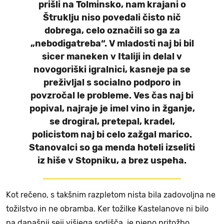
prišli na Tolminsko, nam krajani o
Štruklju niso povedali čisto nič
dobrega, celo označili so ga za
„nebodigatreba“. V mladosti naj bi bil
sicer maneken v Italiji in delal v
novogoriški igralnici, kasneje pa se
preživljal s socialno podporo in
povzročal le probleme. Ves čas naj bi
popival, najraje je imel vino in žganje,
se drogiral, pretepal, kradel,
policistom naj bi celo zažgal marico.
Stanovalci so ga menda hoteli izseliti
iz hiše v Stopniku, a brez uspeha.
Kot rečeno, s takšnim razpletom nista bila zadovoljna ne
tožilstvo in ne obramba. Ker tožilke Kastelanove ni bilo
na današnji seji višjega sodišča, je njeno pritožbo