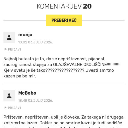
KOMENTARJEV
20
PREBERI VEČ
munja
10:02 03.JULIJ 2026.
PRIJAVI
Najbolj butasto je to, da se neprištevnost, pijanost,
zadrogiranost štejejo za OLAJŠEVALNE OKOLIŠČINE!!!!!!!!!!!!
Kje v svetu je še tako????????????????? Uvesti smrtno
kazen pa bo mir.
McBobo
18:48 02.JULIJ 2026.
PRIJAVI
Prišteven, neprišteven, ubil je človeka. Za takega ni drugega,
kot smrtna lazen. Dokler ne bo smrtne kazni je tudi sodišče