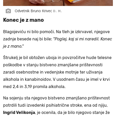
Odvetnik Bruno Krivec
D. M.
Konec je z mano
Blagojeviću ni bilo pomoči. Na tleh je izkrvavel, njegove
zadnje besede naj bi bile:
"Poglej, kaj si mi naredil. Konec
je z mano."
Štrukelj je bil obtožen uboja in povzročitve hude telesne
poškodbe v stanju bistveno zmanjšane prištevnosti
zaradi osebnostne in vedenjske motnje ter uživanja
alkohola in kanabinoidov. V usodnem času je imel v krvi
med 2,4 in 3,19 promila alkohola.
Na sojenju sta njegovo bistveno zmanjšano prištevnost
potrdili tudi izvedenki psihiatrične stroke, ena od njiju,
Ingrid Velikonja
, je ocenila, da je bilo njegovo stanje že