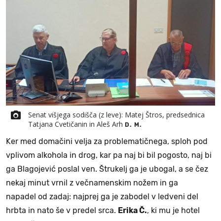
Senat višjega sodišča (z leve): Matej Štros, predsednica
Tatjana Cvetičanin in Aleš Arh
D. M.
Ker med domačini velja za problematičnega, sploh pod
vplivom alkohola in drog, kar pa naj bi bil pogosto, naj bi
ga Blagojević poslal ven. Štrukelj ga je ubogal, a se čez
nekaj minut vrnil z večnamenskim nožem in ga
napadel od zadaj: najprej ga je zabodel v ledveni del
hrbta in nato še v predel srca.
Erika Č.
, ki mu je hotel