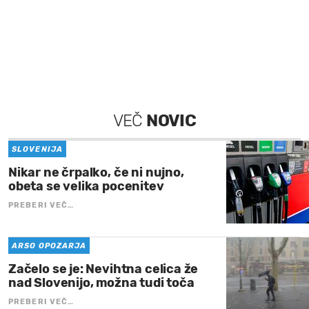
VEČ
NOVIC
SLOVENIJA
Nikar ne črpalko, če ni nujno,
obeta se velika pocenitev
PREBERI VEČ…
ARSO OPOZARJA
Začelo se je: Nevihtna celica že
nad Slovenijo, možna tudi toča
PREBERI VEČ…