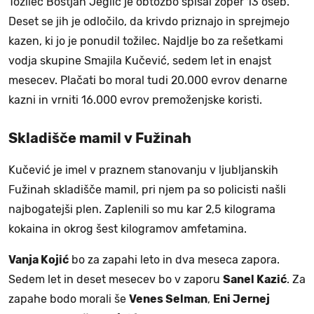
Tožilec Boštjan Jeglič je obtožbo spisal zoper 13 oseb.
Deset se jih je odločilo, da krivdo priznajo in sprejmejo
kazen, ki jo je ponudil tožilec. Najdlje bo za rešetkami
vodja skupine Smajila Kučević, sedem let in enajst
mesecev. Plačati bo moral tudi 20.000 evrov denarne
kazni in vrniti 16.000 evrov premoženjske koristi.
Skladišče mamil v Fužinah
Kučević je imel v praznem stanovanju v ljubljanskih
Fužinah skladišče mamil, pri njem pa so policisti našli
najbogatejši plen. Zaplenili so mu kar 2,5 kilograma
kokaina in okrog šest kilogramov amfetamina.
Vanja Kojić
bo za zapahi leto in dva meseca zapora.
Sedem let in deset mesecev bo v zaporu
Sanel Kazić
. Za
zapahe bodo morali še
Venes Selman
,
Eni Jernej