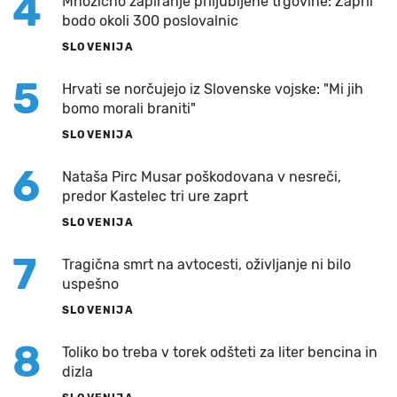
4
Množično zapiranje priljubljene trgovine: Zaprli
bodo okoli 300 poslovalnic
SLOVENIJA
5
Hrvati se norčujejo iz Slovenske vojske: "Mi jih
bomo morali braniti"
SLOVENIJA
6
Nataša Pirc Musar poškodovana v nesreči,
predor Kastelec tri ure zaprt
SLOVENIJA
7
Tragična smrt na avtocesti, oživljanje ni bilo
uspešno
SLOVENIJA
8
Toliko bo treba v torek odšteti za liter bencina in
dizla