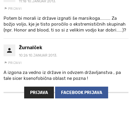
11:18 10.JANUAR 2013.
PRIJAVI
Potem bi morali iz države izgnati še marsikoga......... Za
božjo voljo, kje je tisto poročilo o ekstremističnih skupinah
(npr. Honor and blood, ti so si z velikim vodjo kar dobri.....)?
Žurnalček
10:26 10.JANUAR 2013.
PRIJAVI
A izgona za vedno iz države in odvzem državljanstva , pa
tale sicer ksenofobična oblast ne pozna !
PRIJAVA
FACEBOOK PRIJAVA