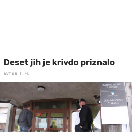
MOJ SANJ
Deset jih je krivdo priznalo
I. H.
AVTOR