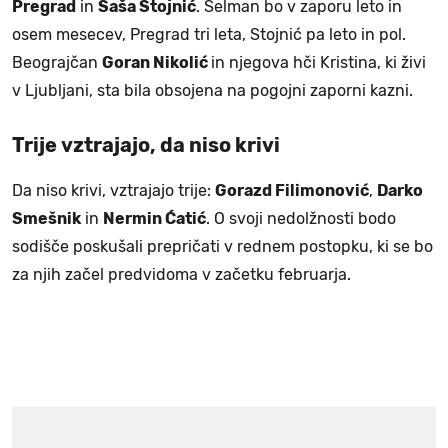
Pregrad
in
Saša Stojnić
. Selman bo v zaporu leto in
osem mesecev, Pregrad tri leta, Stojnić pa leto in pol.
Beograjčan
Goran Nikolić
in njegova hči Kristina, ki živi
v Ljubljani, sta bila obsojena na pogojni zaporni kazni.
Trije vztrajajo, da niso krivi
Da niso krivi, vztrajajo trije:
Gorazd Filimonović
,
Darko
Smešnik
in
Nermin Ćatić
. O svoji nedolžnosti bodo
sodišče poskušali prepričati v rednem postopku, ki se bo
za njih začel predvidoma v začetku februarja.