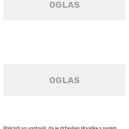
Policisti so ugotovili, da je državljan Hrvaške s svojim