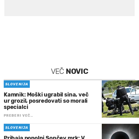
VEČ
NOVIC
SLOVENIJA
Kamnik: Moški ugrabil sina, več
ur grozil, posredovati so morali
specialci
PREBERI VEČ…
SLOVENIJA
Prihaja popolni Sončev mrk: V