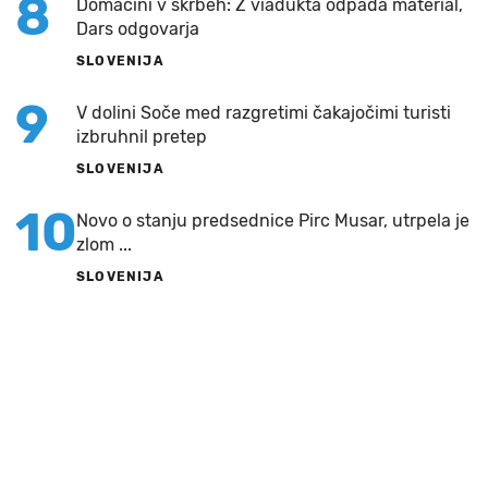
8
Domačini v skrbeh: Z viadukta odpada material,
Dars odgovarja
SLOVENIJA
9
V dolini Soče med razgretimi čakajočimi turisti
izbruhnil pretep
SLOVENIJA
10
Novo o stanju predsednice Pirc Musar, utrpela je
zlom ...
SLOVENIJA