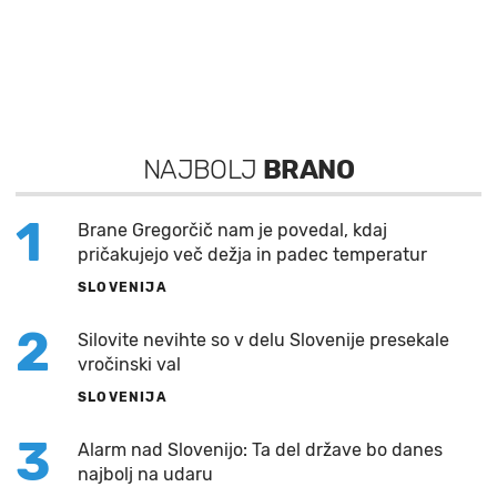
NAJBOLJ
BRANO
1
Brane Gregorčič nam je povedal, kdaj
pričakujejo več dežja in padec temperatur
SLOVENIJA
2
Silovite nevihte so v delu Slovenije presekale
vročinski val
SLOVENIJA
3
Alarm nad Slovenijo: Ta del države bo danes
najbolj na udaru