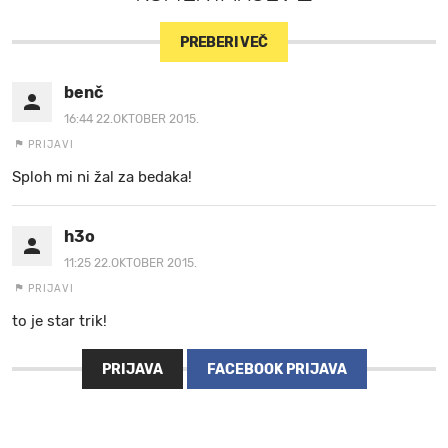
PREBERI VEČ
benč
16:44 22.OKTOBER 2015.
PRIJAVI
Sploh mi ni žal za bedaka!
h3o
11:25 22.OKTOBER 2015.
PRIJAVI
to je star trik!
PRIJAVA
FACEBOOK PRIJAVA