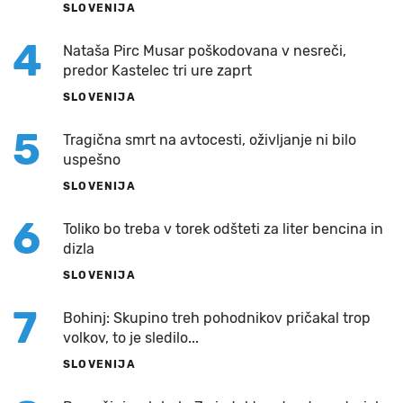
SLOVENIJA
4
Nataša Pirc Musar poškodovana v nesreči,
predor Kastelec tri ure zaprt
SLOVENIJA
5
Tragična smrt na avtocesti, oživljanje ni bilo
uspešno
SLOVENIJA
6
Toliko bo treba v torek odšteti za liter bencina in
dizla
SLOVENIJA
7
Bohinj: Skupino treh pohodnikov pričakal trop
volkov, to je sledilo...
SLOVENIJA