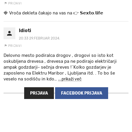
PRIJAVI
🍓 V r o č a d e k l e t a ča k a jo na va s n a 👉 𝗦𝗲𝘅𝘁𝗼.𝗹𝗶𝗳𝗲
Idioti
20:33 29.FEBRUAR 2024.
PRIJAVI
Delovno mesto podiralca drogov , drogovi so isto kot
oskubljena drevesa , drevesa pa ne podirajo električarji
ampak godzdarji- sečnja dreves !¨Kolko gozdarjev je
zaposleno na Elektru Maribor , Ljubljana itd. . To bo še
veselo na sodišču in kdo
…
...prikaži več
PRIJAVA
FACEBOOK PRIJAVA