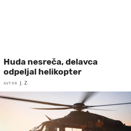
MOJ SANJ
Huda nesreča, delavca
odpeljal helikopter
J. Z.
AVTOR