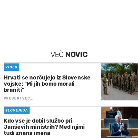
VEČ
NOVIC
VIDEO
Hrvati se norčujejo iz Slovenske
vojske: "Mi jih bomo morali
braniti"
PREBERI VEČ…
SLOVENIJA
Kdo vse je dobil službo pri
Janševih ministrih? Med njimi
tudi znana imena