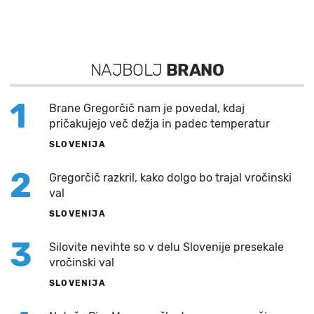
NAJBOLJ
BRANO
1
Brane Gregorčič nam je povedal, kdaj
pričakujejo več dežja in padec temperatur
SLOVENIJA
2
Gregorčič razkril, kako dolgo bo trajal vročinski
val
SLOVENIJA
3
Silovite nevihte so v delu Slovenije presekale
vročinski val
SLOVENIJA