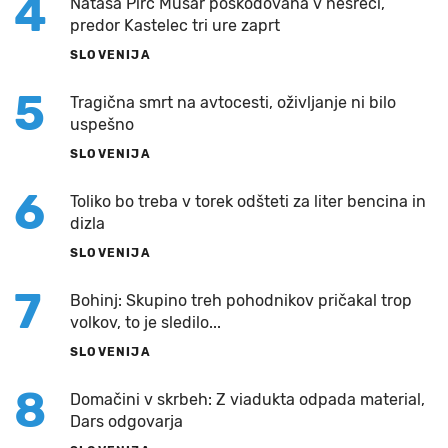
4
Nataša Pirc Musar poškodovana v nesreči,
predor Kastelec tri ure zaprt
SLOVENIJA
5
Tragična smrt na avtocesti, oživljanje ni bilo
uspešno
SLOVENIJA
6
Toliko bo treba v torek odšteti za liter bencina in
dizla
SLOVENIJA
7
Bohinj: Skupino treh pohodnikov pričakal trop
volkov, to je sledilo...
SLOVENIJA
8
Domačini v skrbeh: Z viadukta odpada material,
Dars odgovarja