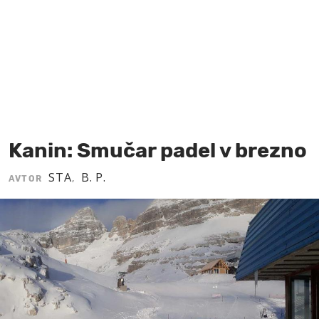
MOJ SANJ
Kanin: Smučar padel v brezno
STA
B. P.
AVTOR
,