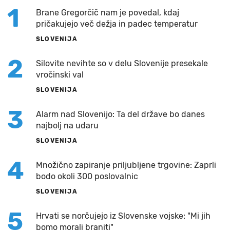
1
Brane Gregorčič nam je povedal, kdaj
pričakujejo več dežja in padec temperatur
SLOVENIJA
2
Silovite nevihte so v delu Slovenije presekale
vročinski val
SLOVENIJA
3
Alarm nad Slovenijo: Ta del države bo danes
najbolj na udaru
SLOVENIJA
4
Množično zapiranje priljubljene trgovine: Zaprli
bodo okoli 300 poslovalnic
SLOVENIJA
5
Hrvati se norčujejo iz Slovenske vojske: "Mi jih
bomo morali braniti"