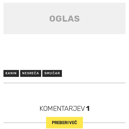
KANIN
NESREČA
SMUČAR
KOMENTARJEV
1
PREBERI VEČ