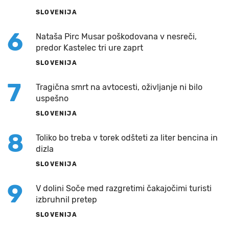
SLOVENIJA
6
Nataša Pirc Musar poškodovana v nesreči,
predor Kastelec tri ure zaprt
SLOVENIJA
7
Tragična smrt na avtocesti, oživljanje ni bilo
uspešno
SLOVENIJA
8
Toliko bo treba v torek odšteti za liter bencina in
dizla
SLOVENIJA
9
V dolini Soče med razgretimi čakajočimi turisti
izbruhnil pretep
SLOVENIJA