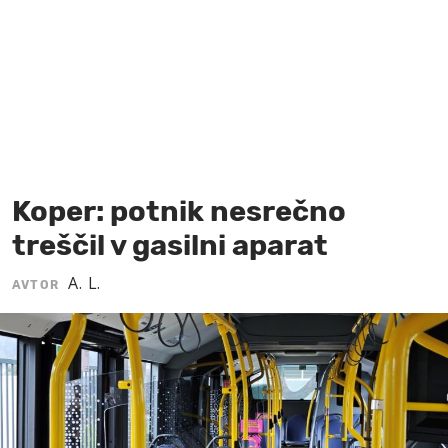
MOJ SANJ
Koper: potnik nesrečno
treščil v gasilni aparat
A. L.
AVTOR