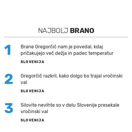
NAJBOLJ
BRANO
1
Brane Gregorčič nam je povedal, kdaj
pričakujejo več dežja in padec temperatur
SLOVENIJA
2
Gregorčič razkril, kako dolgo bo trajal vročinski
val
SLOVENIJA
3
Silovite nevihte so v delu Slovenije presekale
vročinski val
SLOVENIJA