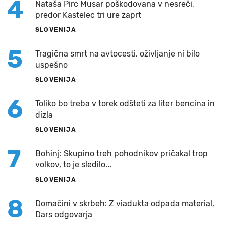
4
Nataša Pirc Musar poškodovana v nesreči,
predor Kastelec tri ure zaprt
SLOVENIJA
5
Tragična smrt na avtocesti, oživljanje ni bilo
uspešno
SLOVENIJA
6
Toliko bo treba v torek odšteti za liter bencina in
dizla
SLOVENIJA
7
Bohinj: Skupino treh pohodnikov pričakal trop
volkov, to je sledilo...
SLOVENIJA
8
Domačini v skrbeh: Z viadukta odpada material,
Dars odgovarja