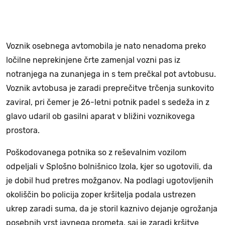
Voznik osebnega avtomobila je nato nenadoma preko
ločilne neprekinjene črte zamenjal vozni pas iz
notranjega na zunanjega in s tem prečkal pot avtobusu.
Voznik avtobusa je zaradi preprečitve trčenja sunkovito
zaviral, pri čemer je 26-letni potnik padel s sedeža in z
glavo udaril ob gasilni aparat v bližini voznikovega
prostora.
Poškodovanega potnika so z reševalnim vozilom
odpeljali v Splošno bolnišnico Izola, kjer so ugotovili, da
je dobil hud pretres možganov. Na podlagi ugotovljenih
okoliščin bo policija zoper kršitelja podala ustrezen
ukrep zaradi suma, da je storil kaznivo dejanje ogrožanja
posebnih vrst javnega prometa, saj je zaradi kršitve