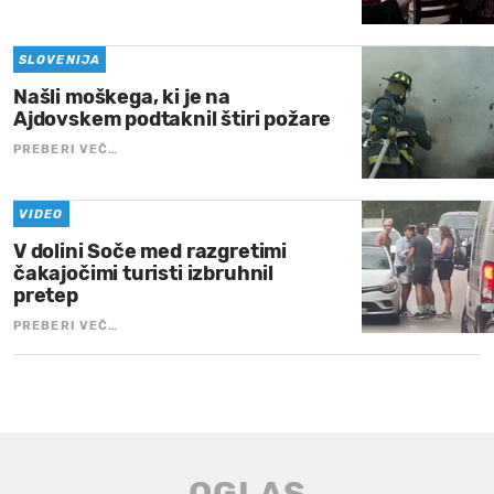
SLOVENIJA
Našli moškega, ki je na
Ajdovskem podtaknil štiri požare
PREBERI VEČ…
VIDEO
V dolini Soče med razgretimi
čakajočimi turisti izbruhnil
pretep
PREBERI VEČ…