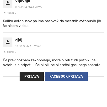
vijavaja
07:52 04.MAJ 2026.
PRIJAVI
Koliko avtobusov pa ima pasove? Na mestnih avtobusih jih
še nisem videla.
djdj
17:30 03.MAJ 2026.
PRIJAVI
Če prav poznam zakonodajo, morajo biti tudi potniki na
avtobusih pripeti... Če bi bil, ne bi srečal gasilnega aparata.
PRIJAVA
FACEBOOK PRIJAVA