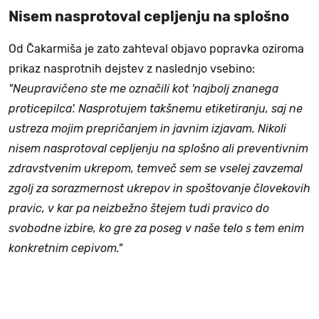
Nisem nasprotoval cepljenju na splošno
Od Čakarmiša je zato zahteval objavo popravka oziroma
prikaz nasprotnih dejstev z naslednjo vsebino:
"Neupravičeno ste me označili kot 'najbolj znanega
proticepilca'. Nasprotujem takšnemu etiketiranju, saj ne
ustreza mojim prepričanjem in javnim izjavam. Nikoli
nisem nasprotoval cepljenju na splošno ali preventivnim
zdravstvenim ukrepom, temveč sem se vselej zavzemal
zgolj za sorazmernost ukrepov in spoštovanje človekovih
pravic, v kar pa neizbežno štejem tudi pravico do
svobodne izbire, ko gre za poseg v naše telo s tem enim
konkretnim cepivom."