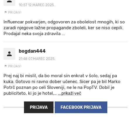
10:57 12.MAREC 2025.
PRIJAVI
Influencar pokvarjen, odgovoren za obolelost mnogih, ki so
zaradi njegove lažne propagande zboleli, ker se niso cepili.
Prodajal neka svoja zdravila ...
bogdan444
21:48 07.MAREC 2025.
PRIJAVI
Prej naj bi mislil, da bo moral sin enkrat v šolo, sedaj pa
kuka. Gotovo ni ravno dober učenec. Sicer pa je bil Marko
Potrč poznan po celi Sloveniji, ne le na PopTV. Dobil je
publiciteto, ki jo je hotel,
…
...prikaži več
PRIJAVA
FACEBOOK PRIJAVA