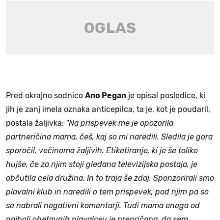
Pred okrajno sodnico
Ano Pegan
je opisal posledice, ki
jih je zanj imela oznaka anticepilca, ta je, kot je poudaril,
postala žaljivka:
"Na prispevek me je opozorila
partneričina mama, češ, kaj so mi naredili. Sledila je gora
sporočil, večinoma žaljivih. Etiketiranje, ki je še toliko
hujše, če za njim stoji gledana televizijska postaja, je
občutila cela družina. In to traja še zdaj. Sponzorirali smo
plavalni klub in naredili o tem prispevek, pod njim pa so
se nabrali negativni komentarji. Tudi mama enega od
najbolj obetavnih plavalcev je prepričana, da sem