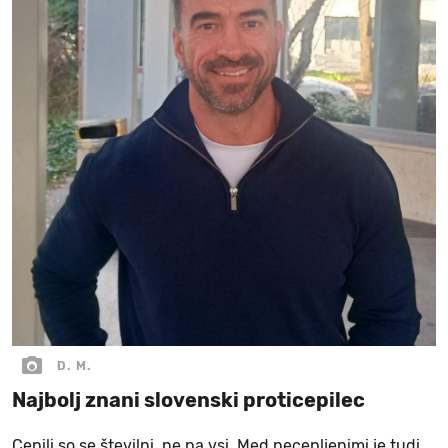
D. M.
Najbolj znani slovenski proticepilec
Cepili so se številni, ne pa vsi. Med necepljenimi je tudi