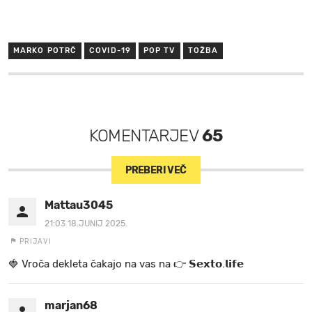
MARKO POTRČ
COVID-19
POP TV
TOŽBA
KOMENTARJEV
65
PREBERI VEČ
Mattau3045
21:03 18.JUNIJ 2025.
PRIJAVI
🍓 V r o č a d e k l e t a ča k a jo na va s n a 👉 𝗦𝗲𝘅𝘁𝗼.𝗹𝗶𝗳𝗲
marjan68