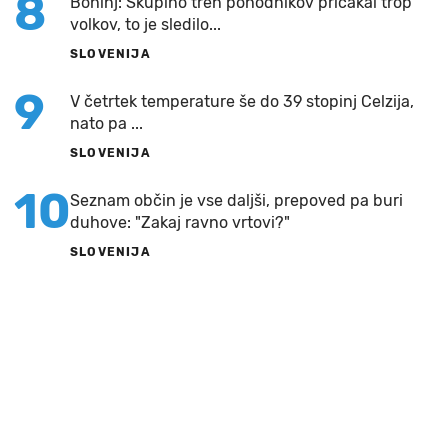
8
Bohinj: Skupino treh pohodnikov pričakal trop
volkov, to je sledilo...
SLOVENIJA
9
V četrtek temperature še do 39 stopinj Celzija,
nato pa ...
SLOVENIJA
10
Seznam občin je vse daljši, prepoved pa buri
duhove: "Zakaj ravno vrtovi?"
SLOVENIJA