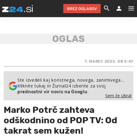
BREZ OGLASOV
GRADIMO &
OLIMPI
EKO 
INTE
T
SLOV
KOMENTARJ
FILM & G
NEPRE
AVTO 
NO
FI
SV
ČRNA 
KOMB
VARČ
AKT
KO
BI
ŠP
FESTIVAL ZA L
LEPOT
MOTO
NA 
NA
O
7. MAREC 2025, OB 5:47
MAG
ODNOSI IN
ŽIVLJEN
IZ DR
KOLE
E-
ZDR
POGLEJ
Ste izvedeli kaj koristnega, novega, zanimivega…
Kliknite tukaj in Žurnal24 izberite za svoj
HOROSKOP IN
PRAVNI
ŠOFER
ZIMSK
PRE
AV
.
prednostni vir novic na Googlu
Sem že izbral
JOO
IN
POPO
POGLEJ
POGLEJ
POGLEJ
Marko Potrč zahteva
SEM 
POD S
POGLEJ
odškodnino od POP TV: Od
TRAJN
POGLEJ
takrat sem kužen!
ŽURNAL P