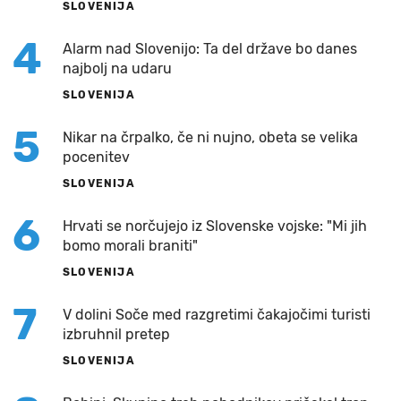
SLOVENIJA
4
Alarm nad Slovenijo: Ta del države bo danes
najbolj na udaru
SLOVENIJA
5
Nikar na črpalko, če ni nujno, obeta se velika
pocenitev
SLOVENIJA
6
Hrvati se norčujejo iz Slovenske vojske: "Mi jih
bomo morali braniti"
SLOVENIJA
7
V dolini Soče med razgretimi čakajočimi turisti
izbruhnil pretep
SLOVENIJA