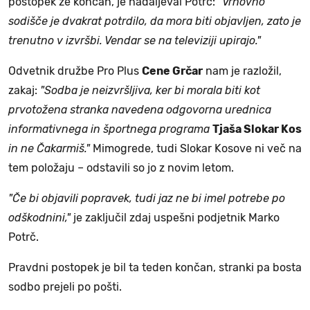
postopek že končan, je nadaljeval Potrč:
"Vrhovno
sodišče je dvakrat potrdilo, da mora biti objavljen, zato je
trenutno v izvršbi. Vendar se na televiziji upirajo."
Odvetnik družbe Pro Plus
Cene Grčar
nam je razložil,
zakaj:
"Sodba je neizvršljiva, ker bi morala biti kot
prvotožena stranka navedena odgovorna urednica
informativnega in športnega programa
Tjaša Slokar Kos
in ne Čakarmiš."
Mimogrede, tudi Slokar Kosove ni več na
tem položaju – odstavili so jo z novim letom.
"Če bi objavili popravek, tudi jaz ne bi imel potrebe po
odškodnini,"
je zaključil zdaj uspešni podjetnik Marko
Potrč.
Pravdni postopek je bil ta teden končan, stranki pa bosta
sodbo prejeli po pošti.