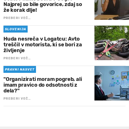
Najprej so bile govorice, zdaj so
že korak dlje!
PREBERI VEČ…
SLOVENIJA
Huda nesreča v Logatcu: Avto
treščil v motorista, ki se bori za
življenje
PREBERI VEČ…
PRAVNI NASVET
"Organizirati moram pogreb, ali
imam pravico do odsotnosti z
dela?"
PREBERI VEČ…