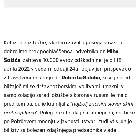
Kot izhaja iz tožbe, s katero zavoljo posega v čast in
dobro ime prek pooblaščenca, odvetnika dr.
Mihe
Šošića
, zahteva 10.000 evrov odškodnine, je bil 18.
aprila 2022 v večerni oddaji 24ur objavljen prispevek o
zdravstvenem stanju dr.
Roberta Goloba
, ki se je pred
bližajočimi se državnozborskimi volitvami umaknil v
samoizolacijo zaradi okužbe s koronavirusom, le malo
pred tem pa, da je kramljal z
"najbolj znanim slovenskim
proticepilcem"
. Poleg etikete, da je proticepilec, naj bi se
po Potrčevem mnenju v javnosti ustvaril tudi vtis, da je
bil kriv za bolezen zdajšnjega predsednika vlade.