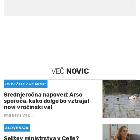
VEČ
NOVIC
OSVEŽITEV JE MIMO
Srednjeročna napoved: Arso
sporoča, kako dolgo bo vztrajal
novi vročinski val
PREBERI VEČ…
SLOVENIJA
Selitev ministrstva v Celje?