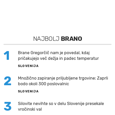
NAJBOLJ
BRANO
1
Brane Gregorčič nam je povedal, kdaj
pričakujejo več dežja in padec temperatur
SLOVENIJA
2
Množično zapiranje priljubljene trgovine: Zaprli
bodo okoli 300 poslovalnic
SLOVENIJA
3
Silovite nevihte so v delu Slovenije presekale
vročinski val