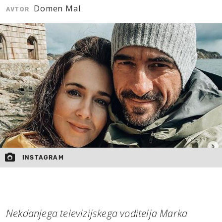
Domen Mal
AVTOR
MOJ SANJ
INSTAGRAM
Nekdanjega televizijskega voditelja Marka