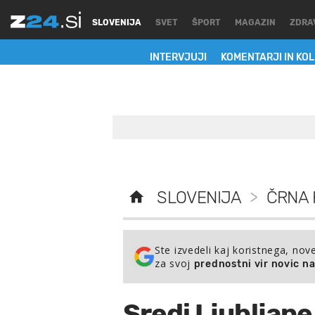
SLOVENIJA
SVET
ŠPORT
MAGAZIN
ZDRA
INTERVJUJI
KOMENTARJI IN KO
SLOVENIJA
>
ČRNA 
Ste izvedeli kaj koristnega, nov
za svoj
prednostni vir novic n
Sredi Ljubljane