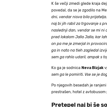
K še večji zmedi glede kraja deja
povedal, da se je zgodilo na Me
dni, vendar nisva bila prijatel
naj bi jih rabil za trgovanje s pr
naslednji dan, vendar se mi ni 
pred lokalom Jalla Jalla, kar la
on pa me je zmerjal in provocir
ga in nato na tleh zagledal izvi
sem ga rahlo udaril, ampak s t
Ko ga je sodnica
Neva Bizjak
vp
sem ga le pomiriti. Vse se je dog
Po njegovih besedah je ranjeni
prestrašen, hotel z avtobusom pob
Pretepel naj bi še s