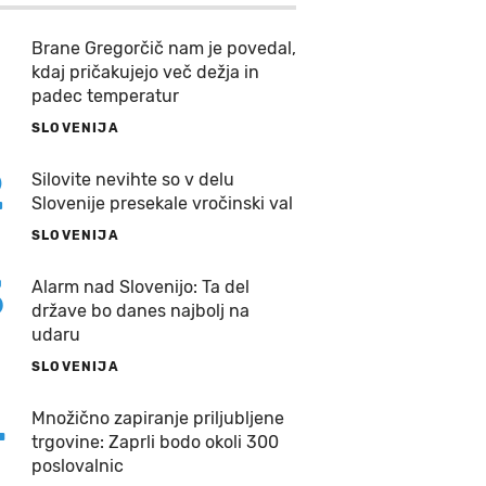
Brane Gregorčič nam je povedal,
kdaj pričakujejo več dežja in
padec temperatur
SLOVENIJA
2
Silovite nevihte so v delu
Slovenije presekale vročinski val
SLOVENIJA
3
Alarm nad Slovenijo: Ta del
države bo danes najbolj na
udaru
SLOVENIJA
4
Množično zapiranje priljubljene
trgovine: Zaprli bodo okoli 300
poslovalnic