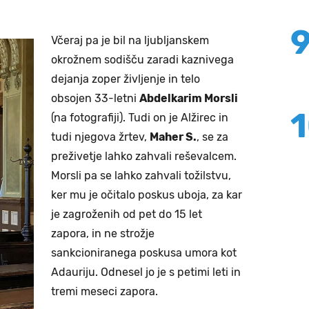
Včeraj pa je bil na ljubljanskem
okrožnem sodišču zaradi kaznivega
dejanja zoper življenje in telo
obsojen 33-letni
Abdelkarim Morsli
(na fotografiji). Tudi on je Alžirec in
tudi njegova žrtev,
Maher S.
, se za
preživetje lahko zahvali reševalcem.
Morsli pa se lahko zahvali tožilstvu,
ker mu je očitalo poskus uboja, za kar
je zagroženih od pet do 15 let
zapora, in ne strožje
sankcioniranega poskusa umora kot
Adauriju. Odnesel jo je s petimi leti in
tremi meseci zapora.