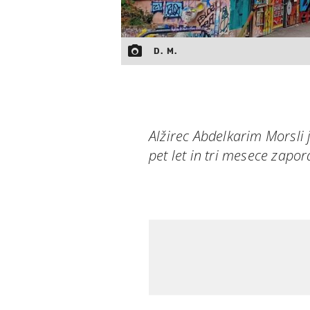
D. M.
Alžirec Abdelkarim Morsli 
pet let in tri mesece zapor