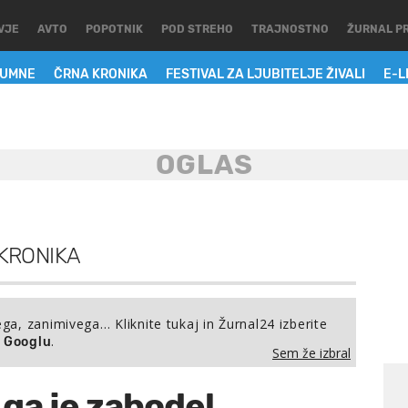
VJE
AVTO
POPOTNIK
POD STREHO
TRAJNOSTNO
ŽURNAL P
LUMNE
ČRNA KRONIKA
FESTIVAL ZA LJUBITELJE ŽIVALI
E-L
KRONIKA
ega, zanimivega… Kliknite tukaj in Žurnal24 izberite
.
a Googlu
Sem že izbral
 ga je zabodel