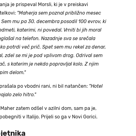
nja je prispeval Morsli, ki je v preiskavi
telkovi:
"Maherja sem poznal približno mesec
ja. Sem mu pa 30. decembra posodil 100 evrov, ki
edmeti, katerimi, ni povedal. Vrniti bi jih moral
oglašal na telefon. Nazadnje sva se srečala
hko potrdi več prič. Spet sem mu rekel za denar,
al, zdel se mi je pod vplivom drog. Odrival sem
jač, s katerim je nekdo popravljal kolo. Z njim
opim delom."
rašala po vbodni rani, ni bil natančen:
"Hotel
ajalo zelo hitro."
 Maher zatem odšel v azilni dom, sam pa je,
egniti v Italijo. Prijeli so ga v Novi Gorici.
ojetnika