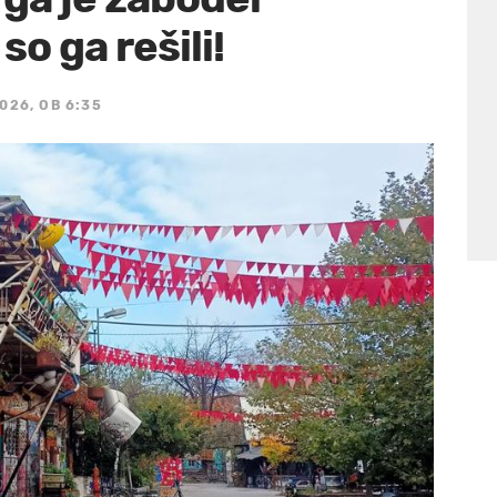
o ga rešili!
026, OB 6:35