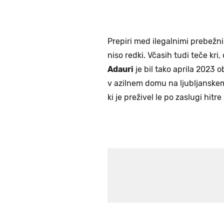
Prepiri med ilegalnimi prebežnik
niso redki. Včasih tudi teče kri,
Adauri
je bil tako aprila 2023 o
v azilnem domu na ljubljanskem
ki je preživel le po zaslugi hit