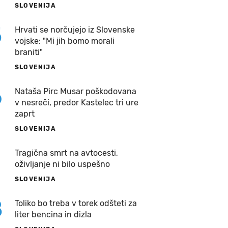
SLOVENIJA
5
Hrvati se norčujejo iz Slovenske
vojske: "Mi jih bomo morali
braniti"
SLOVENIJA
6
Nataša Pirc Musar poškodovana
v nesreči, predor Kastelec tri ure
zaprt
SLOVENIJA
7
Tragična smrt na avtocesti,
oživljanje ni bilo uspešno
SLOVENIJA
8
Toliko bo treba v torek odšteti za
liter bencina in dizla