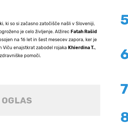
i, ki so si začasno zatočišče našli v Sloveniji,
 ogroženo je celo življenje. Alžirec
Fatah Rašid
bsojen na 16 let in šest mesecev zapora, ker je
 Viču enajstkrat zabodel rojaka
Khierdina T.
,
re zdravniške pomoči.