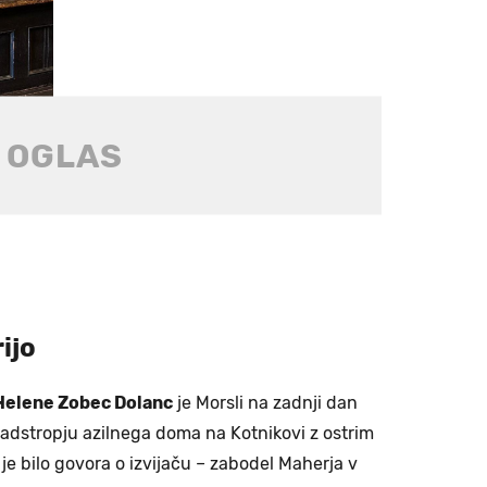
VNIK
ijo
Helene Zobec Dolanc
je Morsli na zadnji dan
nadstropju azilnega doma na Kotnikovi z ostrim
e bilo govora o izvijaču – zabodel Maherja v