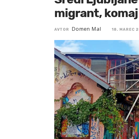
migrant, komaj s
Domen Mal
AVTOR
18. MAREC 2