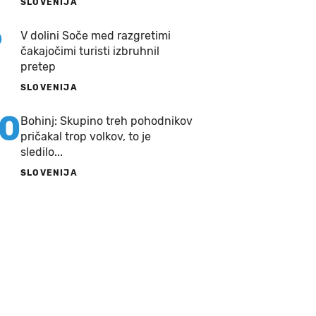
SLOVENIJA
9
V dolini Soče med razgretimi
čakajočimi turisti izbruhnil
pretep
SLOVENIJA
10
Bohinj: Skupino treh pohodnikov
pričakal trop volkov, to je
sledilo...
SLOVENIJA