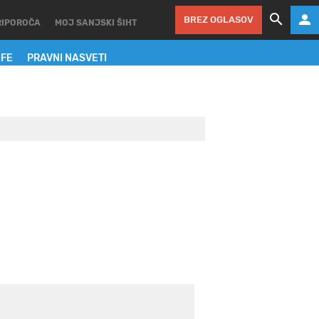
BREZ OGLASOV
RIPOROČA
MOJ SANJSKI ŠIHT
IFE
PRAVNI NASVETI