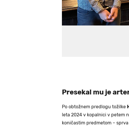
MOJCA FURLAN-RUS/DNE
Presekal mu je arter
Po obtožnem predlogu tožilke
leta 2024 v kopalnici v petem 
koničastim predmetom – sprva j