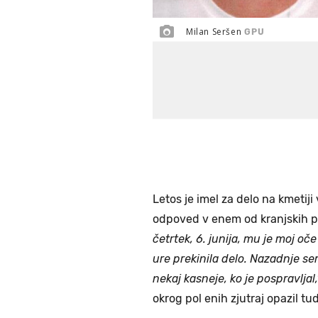
Milan Seršen
GPU
Letos je imel za delo na kmetiji
odpoved v enem od kranjskih po
četrtek, 6. junija, mu je moj oč
ure prekinila delo. Nazadnje se
nekaj kasneje, ko je pospravljal,
okrog pol enih zjutraj opazil tu