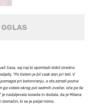
 več časa, saj naj bi spomladi dobil izredno
djetij.
"Po tistem je bil vsak dan pri teti. V
e pomagal pri betoniranju, a sta zaradi pozne
m ga videla okrog pol sedmih zvečer, oče pa še
"
je nadaljevala soseda in dodala, da je Milana
di domačin, ki se je peljal mimo.