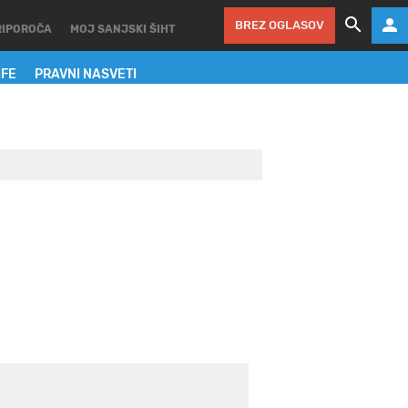
BREZ OGLASOV
RIPOROČA
MOJ SANJSKI ŠIHT
IFE
PRAVNI NASVETI