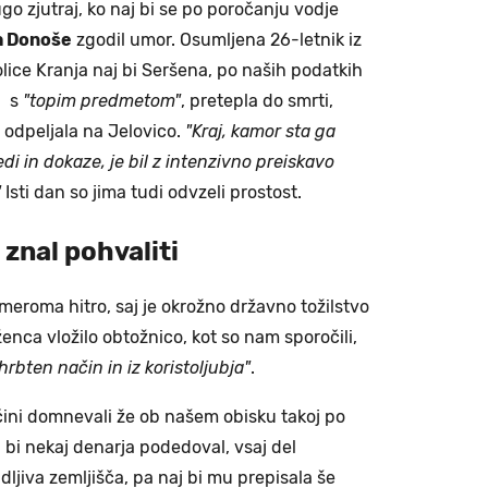
go zjutraj, ko naj bi se po poročanju vodje
a Donoše
zgodil umor. Osumljena 26-letnik iz
olice Kranja naj bi Seršena, po naših podatkih
, s
"topim predmetom"
, pretepla do smrti,
ga odpeljala na Jelovico.
"Kraj, kamor sta ga
edi in dokaze, je bil z intenzivno preiskavo
"
Isti dan so jima tudi odvzeli prostost.
 znal pohvaliti
zmeroma hitro, saj je okrožno državno tožilstvo
enca vložilo obtožnico, kot so nam sporočili,
hrbten način in iz koristoljubja"
.
ačini domnevali že ob našem obisku takoj po
bi nekaj denarja podedoval, vsaj del
dljiva zemljišča, pa naj bi mu prepisala še