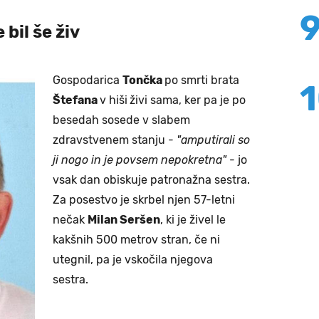
 bil še živ
Gospodarica
Tončka
po smrti brata
Štefana
v hiši
živi sama, ker pa je po
besedah sosede v slabem
zdravstvenem stanju -
"amputirali so
ji nogo in je povsem nepokretna"
- jo
vsak dan obiskuje patronažna sestra.
Za posestvo je skrbel njen 57-letni
nečak
Milan Seršen
, ki je živel le
kakšnih 500 metrov stran, če ni
utegnil, pa je vskočila njegova
sestra.