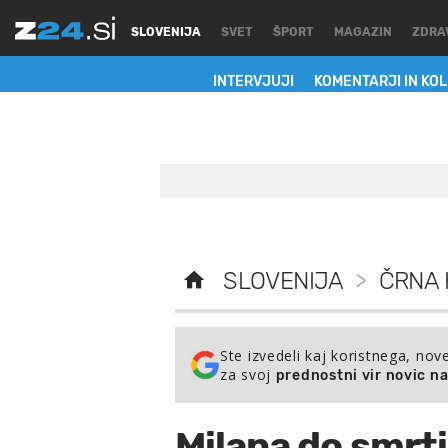
SLOVENIJA
SVET
ŠPORT
MAGAZIN
ZDRA
INTERVJUJI
KOMENTARJI IN KO
SLOVENIJA
>
ČRNA 
Ste izvedeli kaj koristnega, nov
za svoj
prednostni vir novic n
Milana do smrti