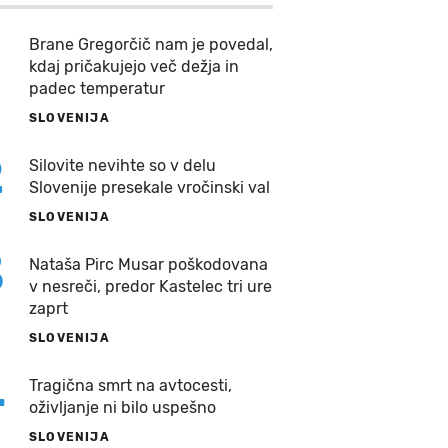
Brane Gregorčič nam je povedal,
kdaj pričakujejo več dežja in
padec temperatur
SLOVENIJA
2
Silovite nevihte so v delu
Slovenije presekale vročinski val
SLOVENIJA
3
Nataša Pirc Musar poškodovana
v nesreči, predor Kastelec tri ure
zaprt
SLOVENIJA
4
Tragična smrt na avtocesti,
oživljanje ni bilo uspešno
SLOVENIJA