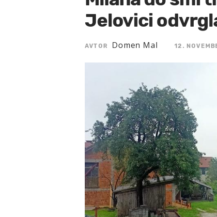
Jelovici odvrg
Domen Mal
AVTOR
12. NOVEMB