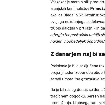
Vsekakor je moralo biti pred dru
kranjskih kriminalistov
Primož
okolice Bleda in 33-letnik iz ok
svojega nekdanjega sodelavca
truplo naložila v prtljažnik in 
odvrgla ter poskušala uničiti sl
najden v ponedeljek popoldne.
Z denarjem naj bi se
Preiskava je bila zaključena ra
prejšnji teden zoper oba obdolž
zaradi umora
"na grozovit in za
Da je bil razlog denar, so dom
tragičnem dogodku. Seršen naj 
premoženja, ki obsega tudi zazi