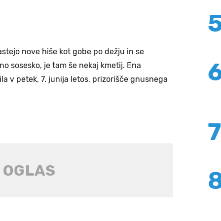
astejo nove hiše kot gobe po dežju in se
 sosesko, je tam še nekaj kmetij. Ena
bila v petek, 7. junija letos, prizorišče gnusnega