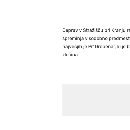
Čeprav v Stražišču pri Kranju r
spreminja v sodobno predmestno
največjih je Pr' Grebenar, ki je 
zločina.