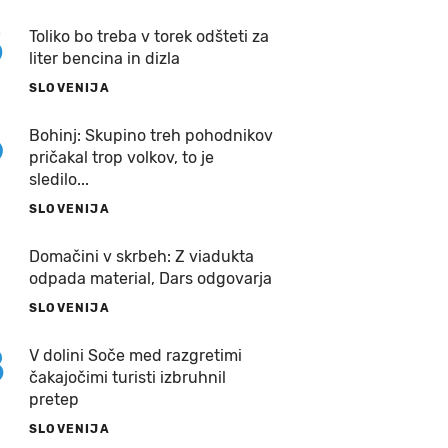
5
Toliko bo treba v torek odšteti za
liter bencina in dizla
SLOVENIJA
6
Bohinj: Skupino treh pohodnikov
pričakal trop volkov, to je
sledilo...
SLOVENIJA
7
Domačini v skrbeh: Z viadukta
odpada material, Dars odgovarja
SLOVENIJA
8
V dolini Soče med razgretimi
čakajočimi turisti izbruhnil
pretep
SLOVENIJA