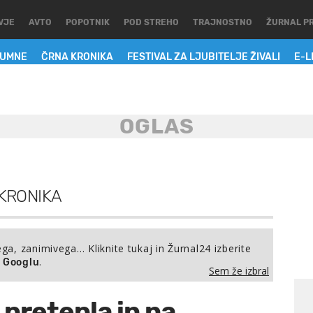
VJE
AVTO
POPOTNIK
POD STREHO
TRAJNOSTNO
ŽURNAL P
LUMNE
ČRNA KRONIKA
FESTIVAL ZA LJUBITELJE ŽIVALI
E-L
KRONIKA
ega, zanimivega… Kliknite tukaj in Žurnal24 izberite
.
a Googlu
Sem že izbral
 pretepla in na