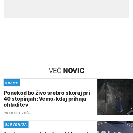
VEČ
NOVIC
VREME
Ponekod bo živo srebro skoraj pri
40 stopinjah: Vemo, kdaj prihaja
ohladitev
PREBERI VEČ…
SLOVENIJA