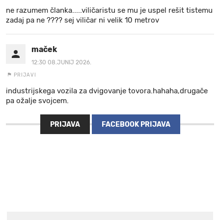
ne razumem članka.....viličaristu se mu je uspel rešit tistemu
zadaj pa ne ???? sej viličar ni velik 10 metrov
maček
12:30 08.JUNIJ 2026.
PRIJAVI
industrijskega vozila za dvigovanje tovora.hahaha,drugače
pa ožalje svojcem.
PRIJAVA
FACEBOOK PRIJAVA