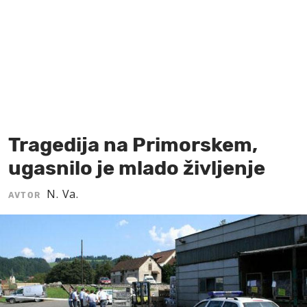
MOJ SANJ
Tragedija na Primorskem,
ugasnilo je mlado življenje
N. Va.
AVTOR