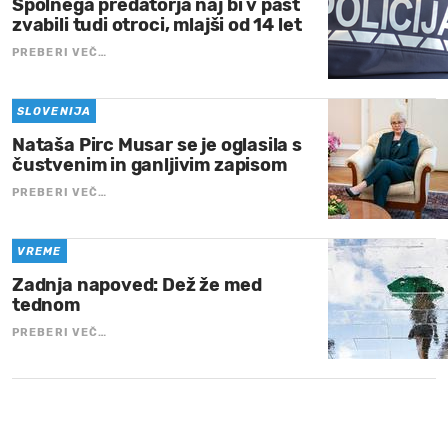
Spolnega predatorja naj bi v past
zvabili tudi otroci, mlajši od 14 let
PREBERI VEČ…
SLOVENIJA
Nataša Pirc Musar se je oglasila s
čustvenim in ganljivim zapisom
PREBERI VEČ…
VREME
Zadnja napoved: Dež že med
tednom
PREBERI VEČ…