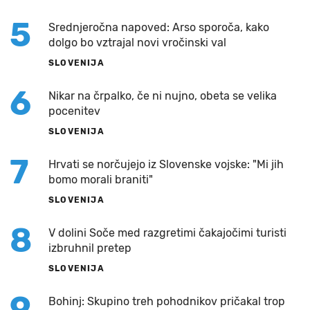
5
Srednjeročna napoved: Arso sporoča, kako
dolgo bo vztrajal novi vročinski val
SLOVENIJA
6
Nikar na črpalko, če ni nujno, obeta se velika
pocenitev
SLOVENIJA
7
Hrvati se norčujejo iz Slovenske vojske: "Mi jih
bomo morali braniti"
SLOVENIJA
8
V dolini Soče med razgretimi čakajočimi turisti
izbruhnil pretep
SLOVENIJA
9
Bohinj: Skupino treh pohodnikov pričakal trop