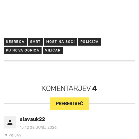
NESREČA
SMRT
MOST NA SOČI
POLICIJA
PU NOVA GORICA
VILIČAR
KOMENTARJEV
4
PREBERI VEČ
slavauk22
15:42 08.JUNIJ 2026.
PRIJAVI