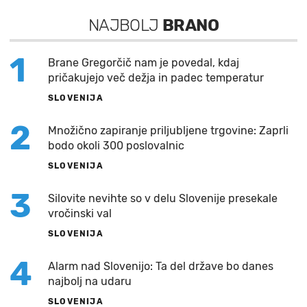
NAJBOLJ
BRANO
1
Brane Gregorčič nam je povedal, kdaj
pričakujejo več dežja in padec temperatur
SLOVENIJA
2
Množično zapiranje priljubljene trgovine: Zaprli
bodo okoli 300 poslovalnic
SLOVENIJA
3
Silovite nevihte so v delu Slovenije presekale
vročinski val
SLOVENIJA
4
Alarm nad Slovenijo: Ta del države bo danes
najbolj na udaru
SLOVENIJA