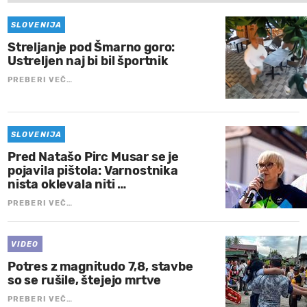
SLOVENIJA
Streljanje pod Šmarno goro:
Ustreljen naj bi bil športnik
PREBERI VEČ…
SLOVENIJA
Pred Natašo Pirc Musar se je
pojavila pištola: Varnostnika
nista oklevala niti …
PREBERI VEČ…
VIDEO
Potres z magnitudo 7,8, stavbe
so se rušile, štejejo mrtve
PREBERI VEČ…