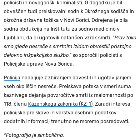
policisti in novogoriški kriminalisti. O dogodku je bil
obveščen tudi preiskovalni sodnik Okrožnega sodišča in
okrožna državna tožilka v Novi Gorici. Odrejena je bila
sodna obdukcija na Inštitutu za sodno medicino v
Ljubljani, da bi ugotovili natančen vzrok smrti.
"Prav tako
smo glede nesreče s smrtnim izidom obvestili pristojno
delovno inšpekcijsko službo,"
so sporočili policisti s
Policijske uprave Nova Gorica.
Policija
nadaljuje z zbiranjem obvestil in ugotavljanjem
vseh okoliščin nesreče. Preiskava poteka v smeri suma
kaznivega dejanja povzročitve smrti iz malomarnosti po
118. členu
Kazenskega zakonika (KZ-1)
. Zaradi interesa
policijske preiskave in varstva osebnih podatkov
dodatnih informacij trenutno ne moremo posredovati.
*Fotografija je simbolična.