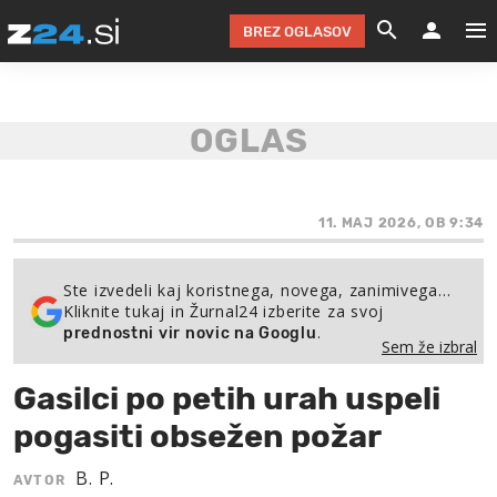
BREZ OGLASOV
GRADIMO &
OLIMPI
EKO 
INTE
T
SLOV
KOMENTARJ
FILM & G
NEPRE
AVTO 
NO
FI
SV
ČRNA 
KOMB
VARČ
AKT
KO
BI
ŠP
FESTIVAL ZA L
LEPOT
MOTO
NA 
NA
O
11. MAJ 2026, OB 9:34
MAG
ODNOSI IN
ŽIVLJEN
IZ DR
KOLE
E-
ZDR
POGLEJ
Ste izvedeli kaj koristnega, novega, zanimivega…
Kliknite tukaj in Žurnal24 izberite za svoj
HOROSKOP IN
PRAVNI
ŠOFER
ZIMSK
PRE
AV
.
prednostni vir novic na Googlu
Sem že izbral
JOO
IN
POPO
POGLEJ
POGLEJ
POGLEJ
Gasilci po petih urah uspeli
SEM 
POD S
POGLEJ
pogasiti obsežen požar
TRAJN
POGLEJ
B. P.
AVTOR
ŽURNAL P