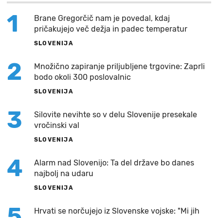
1
Brane Gregorčič nam je povedal, kdaj
pričakujejo več dežja in padec temperatur
SLOVENIJA
2
Množično zapiranje priljubljene trgovine: Zaprli
bodo okoli 300 poslovalnic
SLOVENIJA
3
Silovite nevihte so v delu Slovenije presekale
vročinski val
SLOVENIJA
4
Alarm nad Slovenijo: Ta del države bo danes
najbolj na udaru
SLOVENIJA
5
Hrvati se norčujejo iz Slovenske vojske: "Mi jih