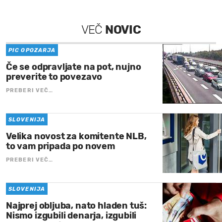
VEČ
NOVIC
PIC OPOZARJA
Če se odpravljate na pot, nujno
preverite to povezavo
PREBERI VEČ…
SLOVENIJA
Velika novost za komitente NLB,
to vam pripada po novem
PREBERI VEČ…
SLOVENIJA
Najprej obljuba, nato hladen tuš:
Nismo izgubili denarja, izgubili