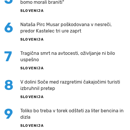
bomo morali braniti"
SLOVENIJA
6
Nataša Pirc Musar poškodovana v nesreči,
predor Kastelec tri ure zaprt
SLOVENIJA
7
Tragična smrt na avtocesti, oživljanje ni bilo
uspešno
SLOVENIJA
8
V dolini Soče med razgretimi čakajočimi turisti
izbruhnil pretep
SLOVENIJA
9
Toliko bo treba v torek odšteti za liter bencina in
dizla
SLOVENIJA