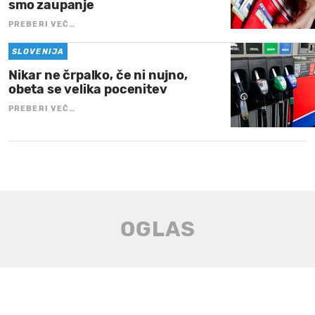
smo zaupanje
PREBERI VEČ…
SLOVENIJA
Nikar ne črpalko, če ni nujno,
obeta se velika pocenitev
PREBERI VEČ…