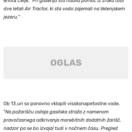
enota Celje. "
Pri gašenju sta nudila pomoč iz zraka tudi
dve letali Air Tractor, ki sta vodo zajemali na Velenjskem
jezeru.
"
Ob 13.uri so ponovno vklopili visokonapetostne vode.
"
Na požarišču ostaja gasilska straža z namenom
pravočasnega odkrivanja morebitnih dodatnih žarišč,
nadzor pa se bo izvajal tudi v nočnem času. Pregled