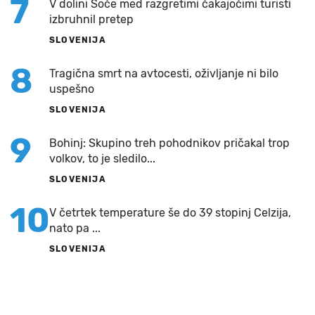
7
V dolini Soče med razgretimi čakajočimi turisti
izbruhnil pretep
SLOVENIJA
8
Tragična smrt na avtocesti, oživljanje ni bilo
uspešno
SLOVENIJA
9
Bohinj: Skupino treh pohodnikov pričakal trop
volkov, to je sledilo...
SLOVENIJA
10
V četrtek temperature še do 39 stopinj Celzija,
nato pa ...
SLOVENIJA