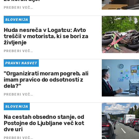
PREBERI VEČ…
SLOVENIJA
Huda nesreča v Logatcu: Avto
treščil v motorista, ki se bori za
življenje
PREBERI VEČ…
PRAVNI NASVET
"Organizirati moram pogreb, ali
imam pravico do odsotnosti z
dela?"
PREBERI VEČ…
SLOVENIJA
Na cestah obsedno stanje, od
Postojne do Ljubljane več kot
dve uri
PREBERI VEČ…