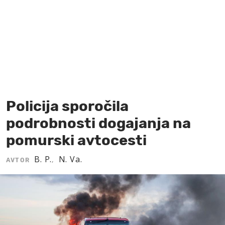
MOJ SANJ
Policija sporočila
podrobnosti dogajanja na
pomurski avtocesti
B. P.
N. Va.
AVTOR
,