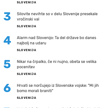
SLOVENIJA
3
Silovite nevihte so v delu Slovenije presekale
vročinski val
SLOVENIJA
4
Alarm nad Slovenijo: Ta del države bo danes
najbolj na udaru
SLOVENIJA
5
Nikar na črpalko, če ni nujno, obeta se velika
pocenitev
SLOVENIJA
6
Hrvati se norčujejo iz Slovenske vojske: "Mi jih
bomo morali braniti"
SLOVENIJA