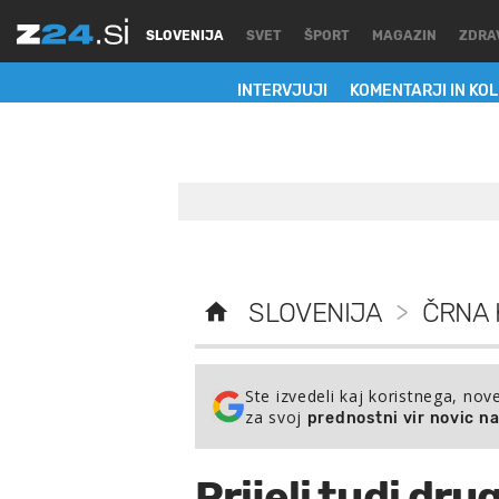
SLOVENIJA
SVET
ŠPORT
MAGAZIN
ZDRA
INTERVJUJI
KOMENTARJI IN KO
SLOVENIJA
>
ČRNA 
Ste izvedeli kaj koristnega, nov
za svoj
prednostni vir novic n
Prijeli tudi dru