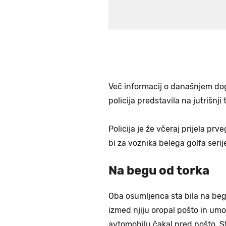
Več informacij o današnjem dog
policija predstavila na jutrišnji
Policija je že včeraj prijela pr
bi za voznika belega golfa serij
Na begu od torka
Oba osumljenca sta bila na begu 
izmed njiju oropal pošto in umo
avtomobilu čakal pred pošto. St