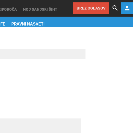
BREZ OGLASOV
RIPOROČA
MOJ SANJSKI ŠIHT
IFE
PRAVNI NASVETI