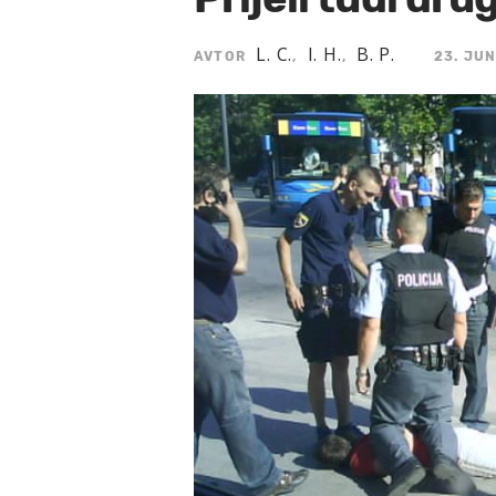
L. C.
I. H.
B. P.
AVTOR
,
,
23. JUN