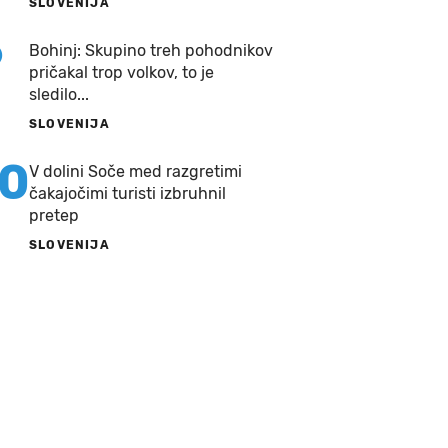
SLOVENIJA
9
Bohinj: Skupino treh pohodnikov
pričakal trop volkov, to je
sledilo...
SLOVENIJA
10
V dolini Soče med razgretimi
čakajočimi turisti izbruhnil
pretep
SLOVENIJA