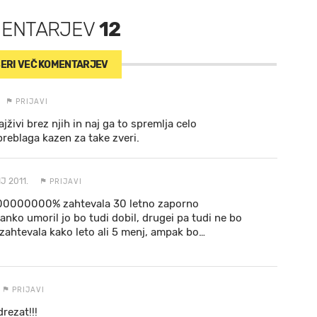
MENTARJEV
12
ERI VEČ
KOMENTARJEV
PRIJAVI
ajživi brez njih in naj ga to spremlja celo
preblaga kazen za take zveri.
J 2011.
PRIJAVI
 100000000% zahtevala 30 letno zaporno
janko umoril jo bo tudi dobil, drugei pa tudi ne bo
o zahtevala kako leto ali 5 menj, ampak bo
…
PRIJAVI
rezat!!!