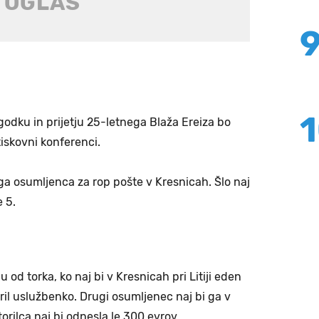
odku in prijetju 25-letnega Blaža Ereiza bo
 tiskovni konferenci.
vega osumljenca za rop pošte v Kresnicah. Šlo naj
e 5.
od torka, ko naj bi v Kresnicah pri Litiji eden
ril uslužbenko. Drugi osumljenec naj bi ga v
orilca naj bi odnesla le 300 evrov.