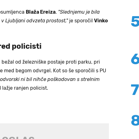
a osumljenca
Blaža Ereiza
.
"Slednjemu je bila
 v Ljubljani odvzeta prostost,"
je sporočil
Vinko
ed policisti
 bežal od železniške postaje proti parku, pri
jo je med begom odvrgel. Kot so še sporočili s PU
lodvorski ni bil nihče poškodovan
s strelnim
 lažje ranjen policist.