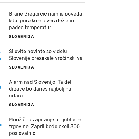
Brane Gregorčič nam je povedal,
kdaj pričakujejo več dežja in
padec temperatur
SLOVENIJA
2
Silovite nevihte so v delu
Slovenije presekale vročinski val
SLOVENIJA
3
Alarm nad Slovenijo: Ta del
države bo danes najbolj na
udaru
SLOVENIJA
4
Množično zapiranje priljubljene
trgovine: Zaprli bodo okoli 300
poslovalnic