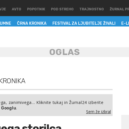
VJE
AVTO
POPOTNIK
POD STREHO
TRAJNOSTNO
ŽURNAL P
LUMNE
ČRNA KRONIKA
FESTIVAL ZA LJUBITELJE ŽIVALI
E-L
KRONIKA
ega, zanimivega… Kliknite tukaj in Žurnal24 izberite
.
a Googlu
Sem že izbral
gega storilca