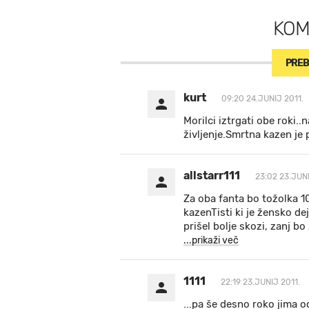
KO
PREB
kurt
09:20 24.JUNIJ 2011.
Morilci iztrgati obe roki..n
življenje.Smrtna kazen je 
allstarr111
23:02 23.JUNI
Za oba fanta bo tožolka
kazenTisti ki je žensko de
prišel bolje skozi, zanj b
...prikaži več
1111
22:19 23.JUNIJ 2011.
...pa še desno roko jima od