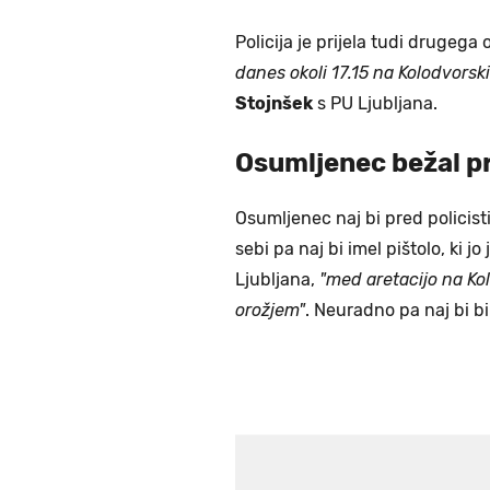
Policija je prijela tudi drugeg
danes okoli 17.15 na Kolodvorski
Stojnšek
s PU Ljubljana.
Osumljenec bežal pr
Osumljenec naj bi pred policisti
sebi pa naj bi imel pištolo, ki 
Ljubljana,
"med aretacijo na Ko
orožjem
"
. Neuradno pa naj bi bil