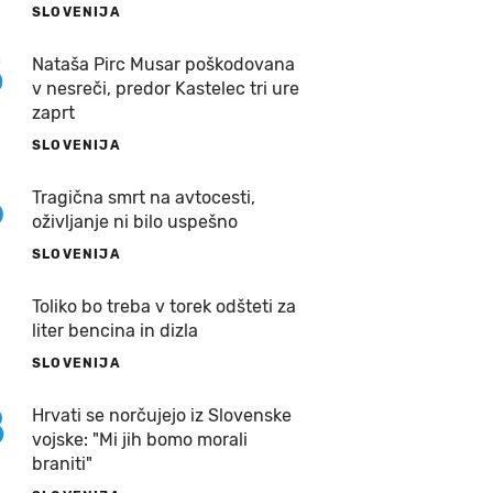
SLOVENIJA
5
Nataša Pirc Musar poškodovana
v nesreči, predor Kastelec tri ure
zaprt
SLOVENIJA
6
Tragična smrt na avtocesti,
oživljanje ni bilo uspešno
SLOVENIJA
7
Toliko bo treba v torek odšteti za
liter bencina in dizla
SLOVENIJA
8
Hrvati se norčujejo iz Slovenske
vojske: "Mi jih bomo morali
braniti"