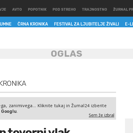
VJE
AVTO
POPOTNIK
POD STREHO
TRAJNOSTNO
ŽURNAL P
LUMNE
ČRNA KRONIKA
FESTIVAL ZA LJUBITELJE ŽIVALI
E-L
KRONIKA
ega, zanimivega… Kliknite tukaj in Žurnal24 izberite
.
a Googlu
Sem že izbral
in tovorni vlak