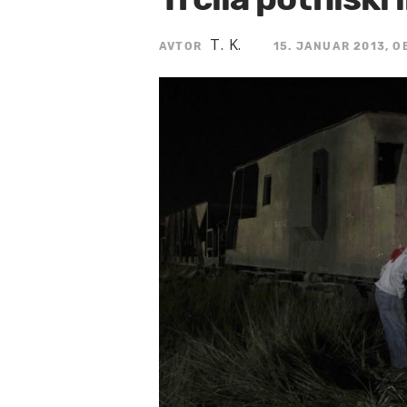
T. K.
AVTOR
15. JANUAR 2013, O