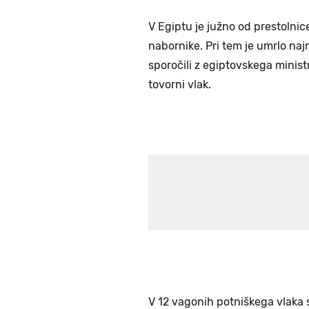
V Egiptu je južno od prestolnice 
nabornike. Pri tem je umrlo najma
sporočili z egiptovskega ministrs
tovorni vlak.
V 12 vagonih potniškega vlaka s