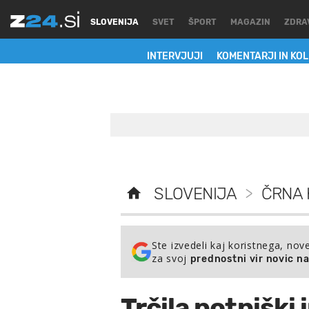
SLOVENIJA
SVET
ŠPORT
MAGAZIN
ZDRA
INTERVJUJI
KOMENTARJI IN KO
SLOVENIJA
>
ČRNA 
Ste izvedeli kaj koristnega, nov
za svoj
prednostni vir novic n
Trčila potniški 