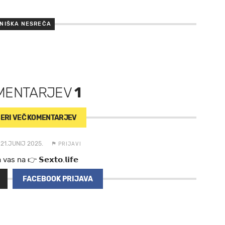
NIŠKA NESREČA
MENTARJEV
1
ERI VEČ
KOMENTARJEV
 21.JUNIJ 2025.
PRIJAVI
a va s n a 👉 𝗦𝗲𝘅𝘁𝗼.𝗹𝗶𝗳𝗲
FACEBOOK PRIJAVA