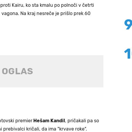
 proti Kairu, ko sta kmalu po polnoči v četrti
a vagona. Na kraj nesreče je prišlo prek 60
iptovski premier
Hešam Kandil
, pričakali pa so
ni prebivalci kričali, da ima "krvave roke".