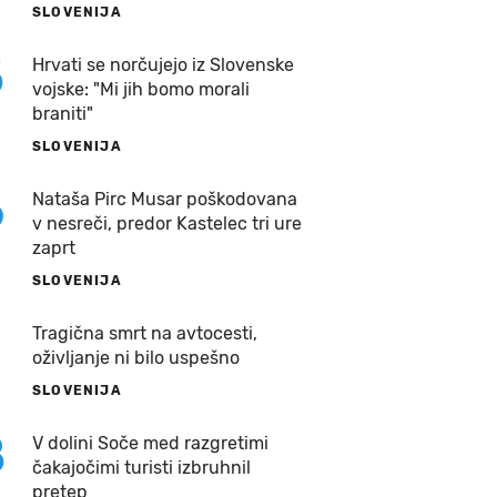
SLOVENIJA
5
Hrvati se norčujejo iz Slovenske
vojske: "Mi jih bomo morali
braniti"
SLOVENIJA
6
Nataša Pirc Musar poškodovana
v nesreči, predor Kastelec tri ure
zaprt
SLOVENIJA
7
Tragična smrt na avtocesti,
oživljanje ni bilo uspešno
SLOVENIJA
8
V dolini Soče med razgretimi
čakajočimi turisti izbruhnil
pretep