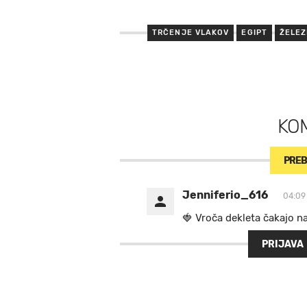
TRČENJE VLAKOV
EGIPT
ŽELEZ
KO
PREB
Jenniferio_616
04:09
🍓 V r o č a d e k l e t a ča k a jo n
PRIJAVA