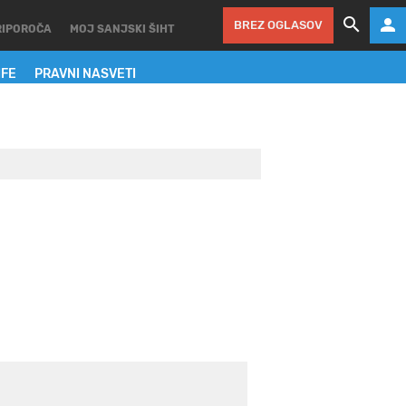
BREZ OGLASOV
RIPOROČA
MOJ SANJSKI ŠIHT
IFE
PRAVNI NASVETI