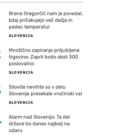
Brane Gregorčič nam je povedal,
kdaj pričakujejo več dežja in
padec temperatur
SLOVENIJA
2
Množično zapiranje priljubljene
trgovine: Zaprli bodo okoli 300
poslovalnic
SLOVENIJA
3
Silovite nevihte so v delu
Slovenije presekale vročinski val
SLOVENIJA
4
Alarm nad Slovenijo: Ta del
države bo danes najbolj na
udaru