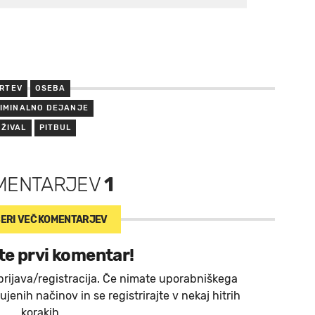
RTEV
OSEBA
IMINALNO DEJANJE
ŽIVAL
PITBUL
MENTARJEV
1
ERI VEČ
KOMENTARJEV
te prvi komentar!
prijava/registracija. Če nimate uporabniškega
jenih načinov in se registrirajte v nekaj hitrih
korakih.