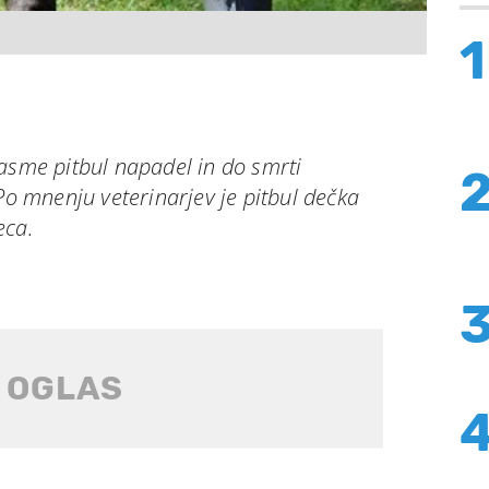
1
asme pitbul napadel in do smrti
 Po mnenju veterinarjev je pitbul dečka
eca.