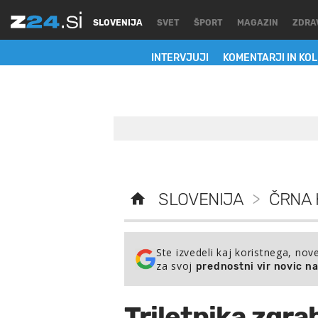
SLOVENIJA
SVET
ŠPORT
MAGAZIN
ZDRA
INTERVJUJI
KOMENTARJI IN KO
SLOVENIJA
>
ČRNA 
Ste izvedeli kaj koristnega, nov
za svoj
prednostni vir novic n
Triletnika zgrab