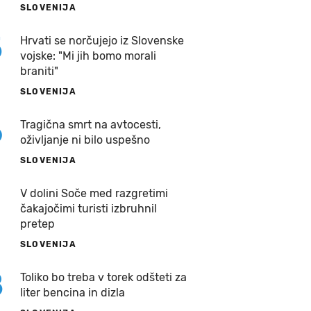
SLOVENIJA
5
Hrvati se norčujejo iz Slovenske
vojske: "Mi jih bomo morali
braniti"
SLOVENIJA
6
Tragična smrt na avtocesti,
oživljanje ni bilo uspešno
SLOVENIJA
7
V dolini Soče med razgretimi
čakajočimi turisti izbruhnil
pretep
SLOVENIJA
8
Toliko bo treba v torek odšteti za
liter bencina in dizla