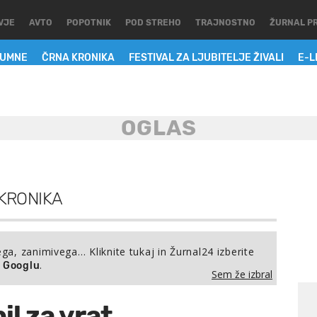
VJE
AVTO
POPOTNIK
POD STREHO
TRAJNOSTNO
ŽURNAL P
LUMNE
ČRNA KRONIKA
FESTIVAL ZA LJUBITELJE ŽIVALI
E-L
KRONIKA
ega, zanimivega… Kliknite tukaj in Žurnal24 izberite
.
a Googlu
Sem že izbral
il za vrat