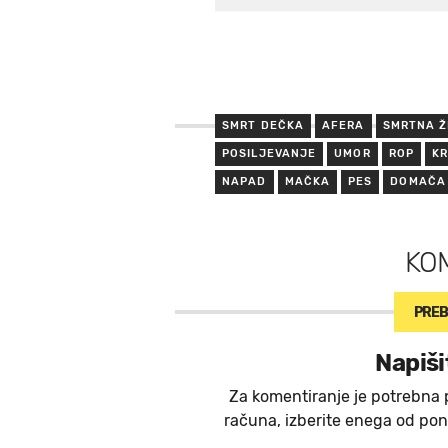
SMRT DEČKA
AFERA
SMRTNA Ž
POSILJEVANJE
UMOR
ROP
KR
NAPAD
MAČKA
PES
DOMAČA 
KO
PREB
Napiši
Za komentiranje je potrebna 
računa, izberite enega od ponu