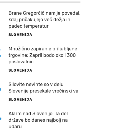
Brane Gregorčič nam je povedal,
kdaj pričakujejo več dežja in
padec temperatur
SLOVENIJA
2
Množično zapiranje priljubljene
trgovine: Zaprli bodo okoli 300
poslovalnic
SLOVENIJA
3
Silovite nevihte so v delu
Slovenije presekale vročinski val
SLOVENIJA
4
Alarm nad Slovenijo: Ta del
države bo danes najbolj na
udaru