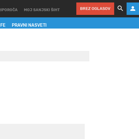
BREZ OGLASOV
RIPOROČA
MOJ SANJSKI ŠIHT
IFE
PRAVNI NASVETI