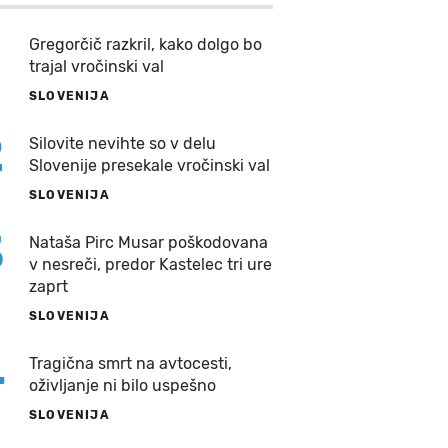
Gregorčič razkril, kako dolgo bo
trajal vročinski val
SLOVENIJA
2
Silovite nevihte so v delu
Slovenije presekale vročinski val
SLOVENIJA
3
Nataša Pirc Musar poškodovana
v nesreči, predor Kastelec tri ure
zaprt
SLOVENIJA
4
Tragična smrt na avtocesti,
oživljanje ni bilo uspešno
SLOVENIJA