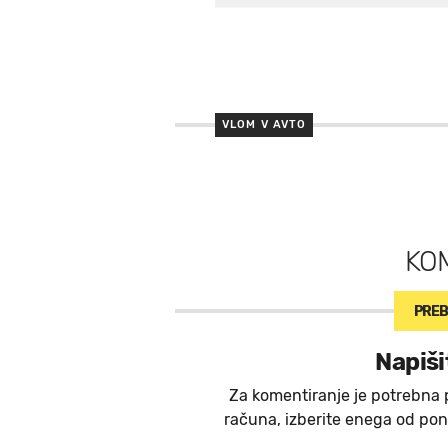
VLOM V AVTO
KO
PREB
Napiši
Za komentiranje je potrebna 
računa, izberite enega od ponu