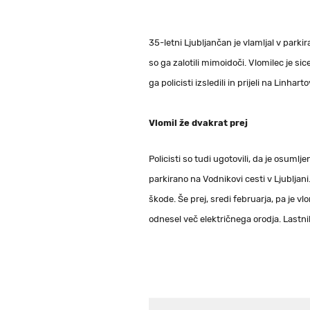
35-letni Ljubljančan je vlamljal v park
so ga zalotili mimoidoči. Vlomilec je 
ga policisti izsledili in prijeli na Linharto
Vlomil že dvakrat prej
Policisti so tudi ugotovili, da je osumlje
parkirano na Vodnikovi cesti v Ljubljani.
škode. Še prej, sredi februarja, pa je vlo
odnesel več električnega orodja. Lastnik