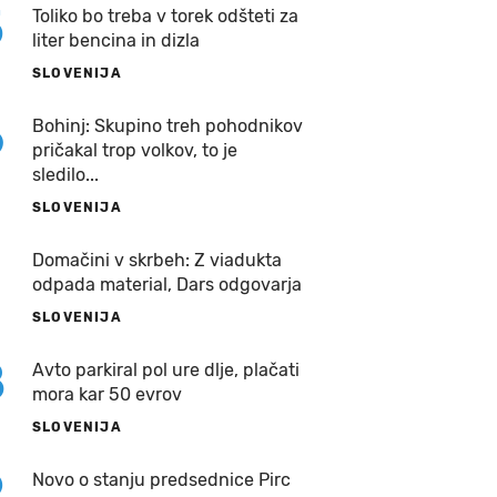
5
Toliko bo treba v torek odšteti za
liter bencina in dizla
SLOVENIJA
6
Bohinj: Skupino treh pohodnikov
pričakal trop volkov, to je
sledilo...
SLOVENIJA
7
Domačini v skrbeh: Z viadukta
odpada material, Dars odgovarja
SLOVENIJA
8
Avto parkiral pol ure dlje, plačati
mora kar 50 evrov
SLOVENIJA
9
Novo o stanju predsednice Pirc