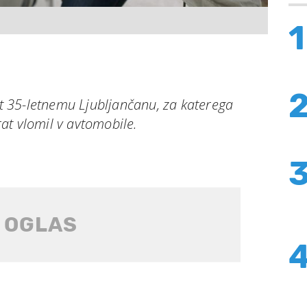
1
ost 35-letnemu Ljubljančanu, za katerega
krat vlomil v avtomobile.