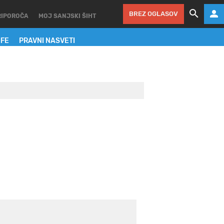
BREZ OGLASOV
RIPOROČA
MOJ SANJSKI ŠIHT
IFE
PRAVNI NASVETI