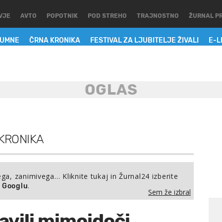
VJE
AVTO
POPOTNIK
POD STREHO
TRAJNOSTNO
ŽURNAL P
LUMNE
ČRNA KRONIKA
FESTIVAL ZA LJUBITELJE ŽIVALI
E-L
KRONIKA
ega, zanimivega… Kliknite tukaj in Žurnal24 izberite
.
a Googlu
Sem že izbral
javili mimoidoči