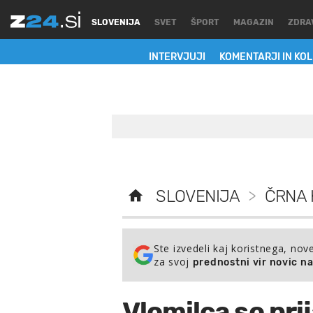
SLOVENIJA
SVET
ŠPORT
MAGAZIN
ZDRA
INTERVJUJI
KOMENTARJI IN KO
SLOVENIJA
>
ČRNA 
Ste izvedeli kaj koristnega, nov
za svoj
prednostni vir novic n
Vlomilca so pri