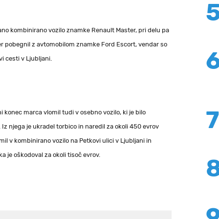
irano kombinirano vozilo znamke Renault Master, pri delu pa
sicer pobegnil z avtomobilom znamke Ford Escort, vendar so
vi cesti v Ljubljani.
ni konec marca vlomil tudi v osebno vozilo, ki je bilo
 Iz njega je ukradel torbico in naredil za okoli 450 evrov
mil v kombinirano vozilo na Petkovi ulici v Ljubljani in
a je oškodoval za okoli tisoč evrov.