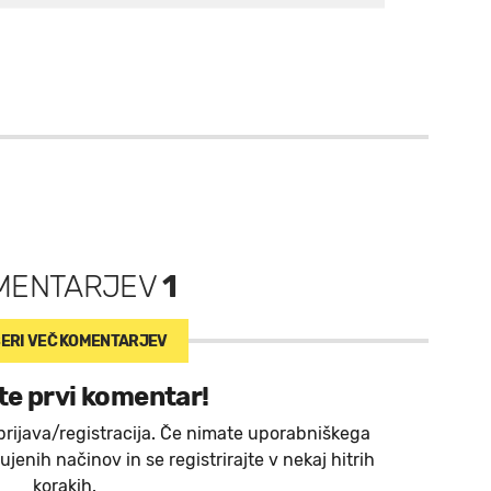
MENTARJEV
1
ERI VEČ
KOMENTARJEV
te prvi komentar!
prijava/registracija. Če nimate uporabniškega
jenih načinov in se registrirajte v nekaj hitrih
korakih.