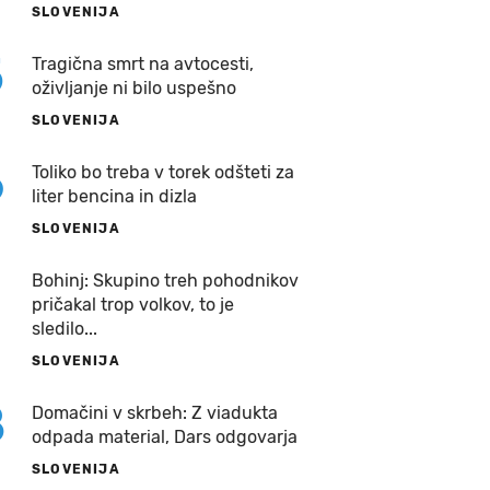
SLOVENIJA
5
Tragična smrt na avtocesti,
oživljanje ni bilo uspešno
SLOVENIJA
6
Toliko bo treba v torek odšteti za
liter bencina in dizla
SLOVENIJA
7
Bohinj: Skupino treh pohodnikov
pričakal trop volkov, to je
sledilo...
SLOVENIJA
8
Domačini v skrbeh: Z viadukta
odpada material, Dars odgovarja
SLOVENIJA