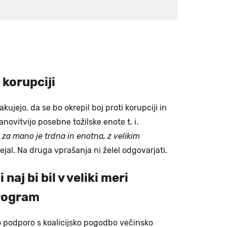
i korupciji
ujejo, da se bo okrepil boj proti korupciji in
novitvijo posebne tožilske enote t. i.
 za mano je trdna in enotna, z velikim
ejal. Na druga vprašanja ni želel odgovarjati.
naj bi bil v veliki meri
program
 podporo s koalicijsko pogodbo večinsko