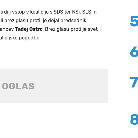
dili vstop v koalicijo s SDS ter NSi, SLS in
i brez glasu proti, je dejal predsednik
slancev
Tadej Ostrc
. Brez glasu proti je svet
alicijske pogodbe.