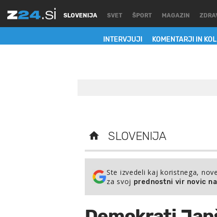
SLOVENIJA
SVET
ŠPORT
MAGAZIN
ZDRA
INTERVJUJI
KOMENTARJI IN KO
SLOVENIJA
Ste izvedeli kaj koristnega, nov
za svoj
prednostni vir novic n
Demokrati Janši