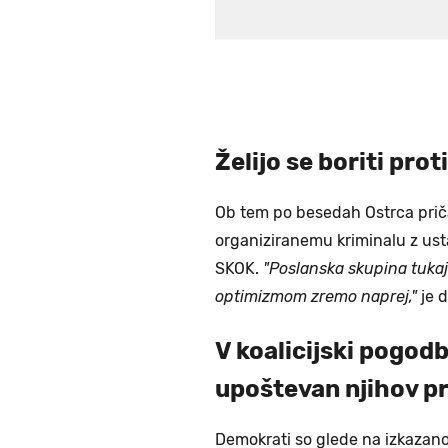
Želijo se boriti prot
Ob tem po besedah Ostrca pričak
organiziranemu kriminalu z usta
SKOK.
"Poslanska skupina tukaj
optimizmom zremo naprej,"
je d
V koalicijski pogodbi 
upoštevan njihov 
Demokrati so glede na izkazano