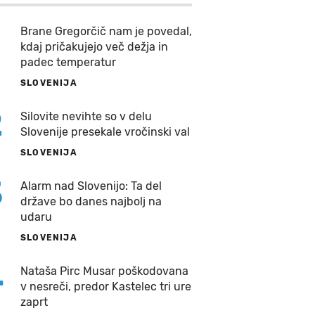
Brane Gregorčič nam je povedal,
kdaj pričakujejo več dežja in
padec temperatur
SLOVENIJA
2
Silovite nevihte so v delu
Slovenije presekale vročinski val
SLOVENIJA
3
Alarm nad Slovenijo: Ta del
države bo danes najbolj na
udaru
SLOVENIJA
4
Nataša Pirc Musar poškodovana
v nesreči, predor Kastelec tri ure
zaprt