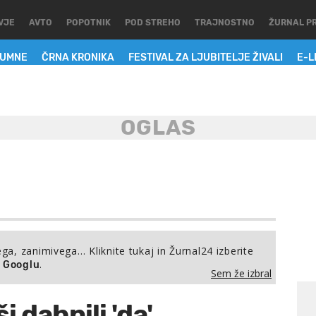
VJE
AVTO
POPOTNIK
POD STREHO
TRAJNOSTNO
ŽURNAL P
LUMNE
ČRNA KRONIKA
FESTIVAL ZA LJUBITELJE ŽIVALI
E-L
ega, zanimivega… Kliknite tukaj in Žurnal24 izberite
.
a Googlu
Sem že izbral
 dahnili 'da'