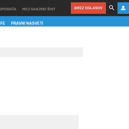
BREZ OGLASOV
RIPOROČA
MOJ SANJSKI ŠIHT
IFE
PRAVNI NASVETI