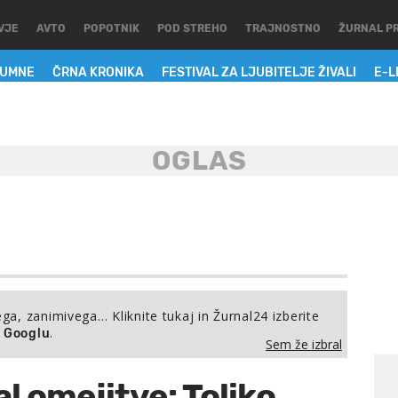
VJE
AVTO
POPOTNIK
POD STREHO
TRAJNOSTNO
ŽURNAL P
LUMNE
ČRNA KRONIKA
FESTIVAL ZA LJUBITELJE ŽIVALI
E-L
ega, zanimivega… Kliknite tukaj in Žurnal24 izberite
.
a Googlu
Sem že izbral
l omejitve: Toliko