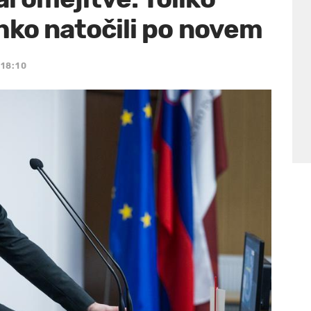
hko natočili po novem
 18:10