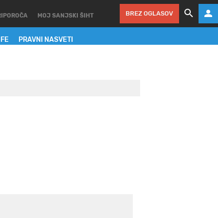
BREZ OGLASOV
RIPOROČA
MOJ SANJSKI ŠIHT
IFE
PRAVNI NASVETI