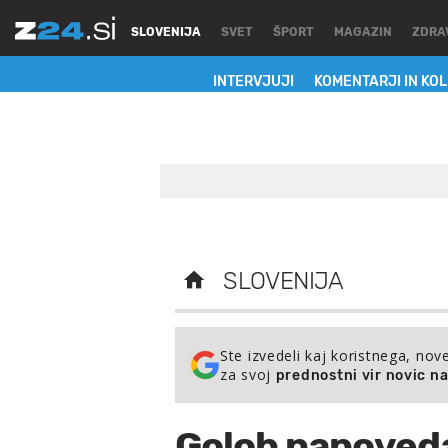
SLOVENIJA
SVET
ŠPORT
MAGAZIN
ZDRA
INTERVJUJI
KOMENTARJI IN KO
SLOVENIJA
Ste izvedeli kaj koristnega, nov
za svoj
prednostni vir novic n
Golob napoveda