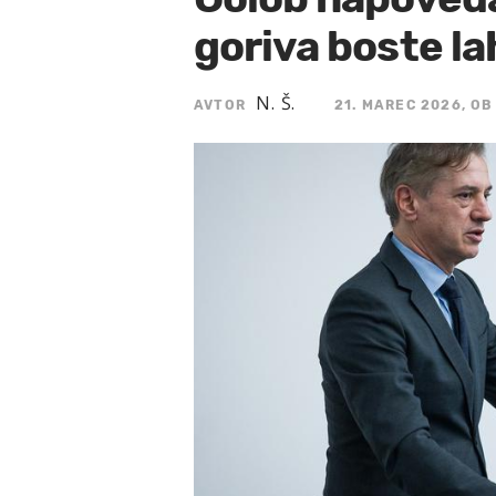
goriva boste la
N. Š.
AVTOR
21. MAREC 2026, OB