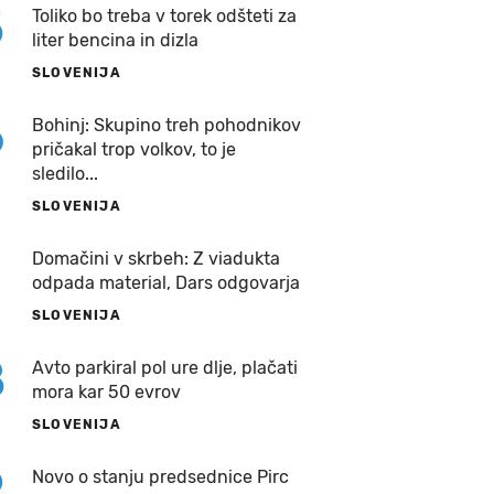
5
Toliko bo treba v torek odšteti za
liter bencina in dizla
SLOVENIJA
6
Bohinj: Skupino treh pohodnikov
pričakal trop volkov, to je
sledilo...
SLOVENIJA
7
Domačini v skrbeh: Z viadukta
odpada material, Dars odgovarja
SLOVENIJA
8
Avto parkiral pol ure dlje, plačati
mora kar 50 evrov
SLOVENIJA
9
Novo o stanju predsednice Pirc