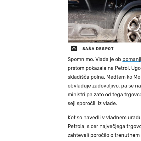
SAŠA DESPOT
Spomnimo. Vlada je ob
pomanjk
prstom pokazala na Petrol. Ugot
skladišča polna. Medtem ko Mol
obvladuje zadovoljivo, pa se n
ministri pa zato od tega trgovc
seji sporočili iz vlade.
Kot so navedli v vladnem uradu
Petrola, sicer največjega trgovca
zahtevali poročilo o trenutnem 