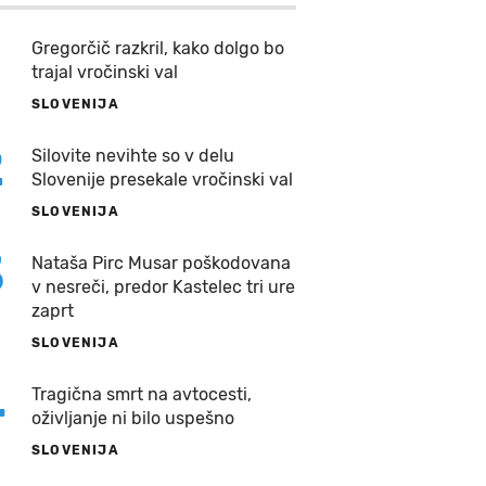
Gregorčič razkril, kako dolgo bo
trajal vročinski val
SLOVENIJA
2
Silovite nevihte so v delu
Slovenije presekale vročinski val
SLOVENIJA
3
Nataša Pirc Musar poškodovana
v nesreči, predor Kastelec tri ure
zaprt
SLOVENIJA
4
Tragična smrt na avtocesti,
oživljanje ni bilo uspešno
SLOVENIJA