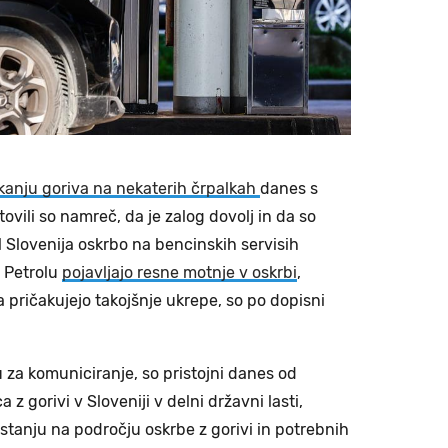
anju goriva na nekaterih črpalkah
danes s
ovili so namreč, da je zalog dovolj in da so
 Slovenija oskrbo na bencinskih servisih
a Petrolu
pojavljajo resne motnje v oskrbi
,
a pričakujejo takojšnje ukrepe, so po dopisni
 za komuniciranje, so pristojni danes od
 z gorivi v Sloveniji v delni državni lasti,
stanju na področju oskrbe z gorivi in potrebnih