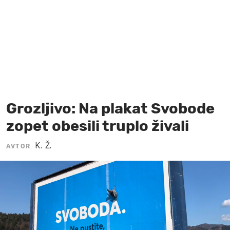
MOJ SANJ
Grozljivo: Na plakat Svobode
zopet obesili truplo živali
K. Ž.
AVTOR