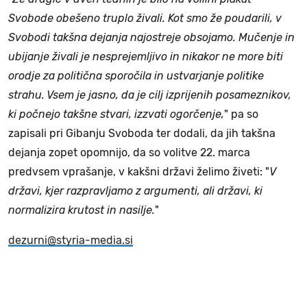
Svobode obešeno truplo živali. Kot smo že poudarili, v
Svobodi takšna dejanja najostreje obsojamo. Mučenje in
ubijanje živali je nesprejemljivo in nikakor ne more biti
orodje za politična sporočila in ustvarjanje politike
strahu. Vsem je jasno, da je cilj izprijenih posameznikov,
ki počnejo takšne stvari, izzvati ogorčenje,
" pa so
zapisali pri Gibanju Svoboda ter dodali, da jih takšna
dejanja zopet opomnijo, da so volitve 22. marca
predvsem vprašanje, v kakšni državi želimo živeti: "
V
državi, kjer razpravljamo z argumenti, ali državi, ki
normalizira krutost in nasilje.
"
dezurni@styria-media.si