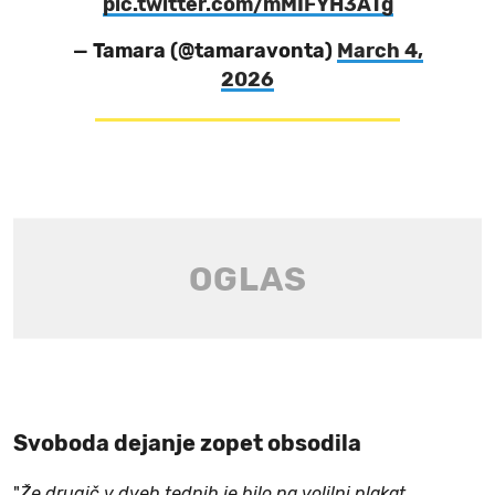
pic.twitter.com/mMIFYH3ATg
— Tamara (@tamaravonta)
March 4,
2026
Svoboda dejanje zopet obsodila
"
Že drugič v dveh tednih je bilo na volilni plakat