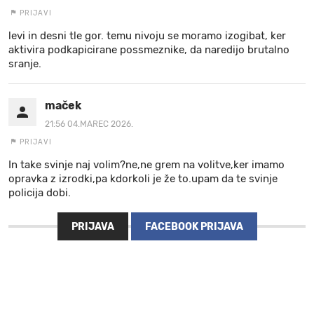
PRIJAVI
levi in desni tle gor. temu nivoju se moramo izogibat, ker
aktivira podkapicirane possmeznike, da naredijo brutalno
sranje.
maček
21:56 04.MAREC 2026.
PRIJAVI
In take svinje naj volim?ne,ne grem na volitve,ker imamo
opravka z izrodki,pa kdorkoli je že to.upam da te svinje
policija dobi.
PRIJAVA
FACEBOOK PRIJAVA