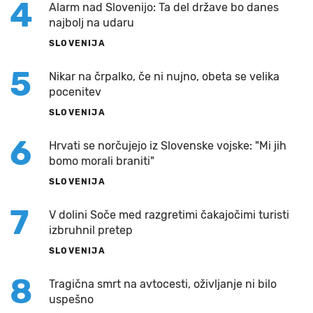
4
Alarm nad Slovenijo: Ta del države bo danes
najbolj na udaru
SLOVENIJA
5
Nikar na črpalko, če ni nujno, obeta se velika
pocenitev
SLOVENIJA
6
Hrvati se norčujejo iz Slovenske vojske: "Mi jih
bomo morali braniti"
SLOVENIJA
7
V dolini Soče med razgretimi čakajočimi turisti
izbruhnil pretep
SLOVENIJA
8
Tragična smrt na avtocesti, oživljanje ni bilo
uspešno