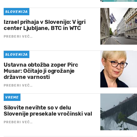
SLOVENIJA
Izrael prihaja v Slovenijo: V igri
center Ljubljane, BTC in WTC
PREBERI VEČ…
SLOVENIJA
Ustavna obtožba zoper Pirc
Musar: Očitajo ji ogrožanje
državne varnosti
PREBERI VEČ…
VREME
Silovite nevihte so v delu
Slovenije presekale vročinski val
PREBERI VEČ…