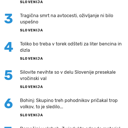
SLOVENIJA
3
Tragična smrt na avtocesti, oživljanje ni bilo
uspešno
SLOVENIJA
4
Toliko bo treba v torek odšteti za liter bencina in
dizla
SLOVENIJA
5
Silovite nevihte so v delu Slovenije presekale
vročinski val
SLOVENIJA
6
Bohinj: Skupino treh pohodnikov pričakal trop
volkov, to je sledilo...
SLOVENIJA