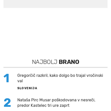
NAJBOLJ
BRANO
1
Gregorčič razkril, kako dolgo bo trajal vročinski
val
SLOVENIJA
2
Nataša Pirc Musar poškodovana v nesreči,
predor Kastelec tri ure zaprt