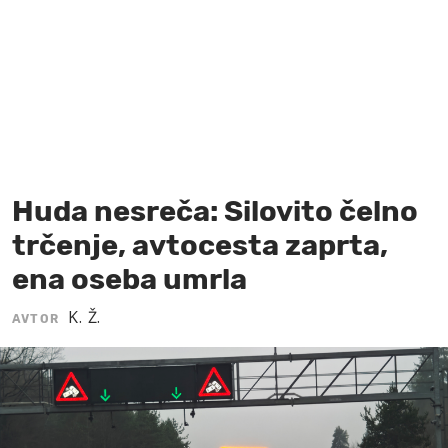
MOJ SANJ
Huda nesreča: Silovito čelno
trčenje, avtocesta zaprta,
ena oseba umrla
K. Ž.
AVTOR