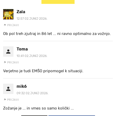
Zala
12:57 02.JUNIJ 2026.
PRIJAVI
Ob pol treh zjutraj in 86 let ... ni ravno optimalno za vožnjo.
Toma
10:41 02.JUNIJ 2026.
PRIJAVI
Verjetno je tudi EMŠO pripomogel k situaciji.
mik6
09:32 02.JUNIJ 2026.
PRIJAVI
Zožanje je ... in vmes so samo količki ...