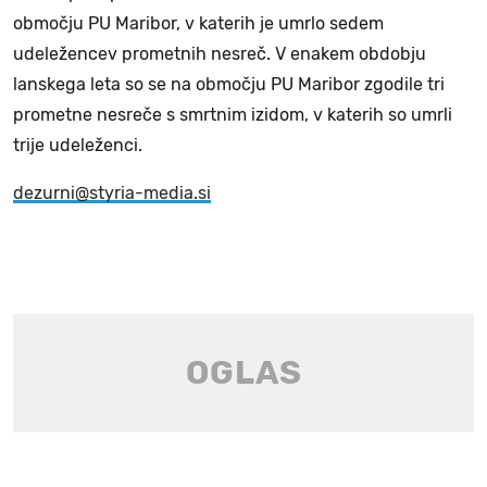
območju PU Maribor, v katerih je umrlo sedem
udeležencev prometnih nesreč. V enakem obdobju
lanskega leta so se na območju PU Maribor zgodile tri
prometne nesreče s smrtnim izidom, v katerih so umrli
trije udeleženci.
dezurni@styria-media.si