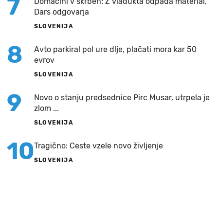
7
Domačini v skrbeh: Z viadukta odpada material,
Dars odgovarja
SLOVENIJA
8
Avto parkiral pol ure dlje, plačati mora kar 50
evrov
SLOVENIJA
9
Novo o stanju predsednice Pirc Musar, utrpela je
zlom ...
SLOVENIJA
10
Tragično: Ceste vzele novo življenje
SLOVENIJA