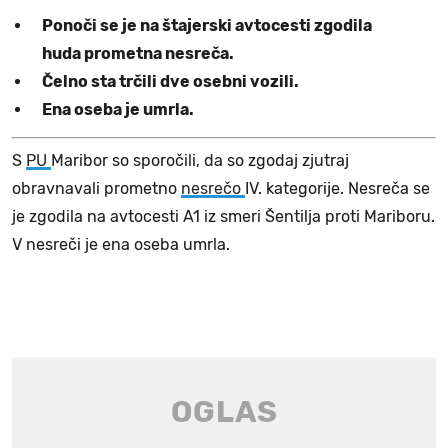
Ponoči se je na štajerski avtocesti zgodila
huda prometna nesreča.
Čelno sta trčili dve osebni vozili.
Ena oseba je umrla.
S
PU
Maribor so sporočili, da so zgodaj zjutraj
obravnavali prometno
nesrečo
IV. kategorije. Nesreča se
je zgodila na avtocesti A1 iz smeri Šentilja proti Mariboru.
V nesreči je ena oseba umrla.