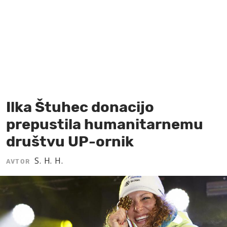
MOJ SANJ
Ilka Štuhec donacijo
prepustila humanitarnemu
društvu UP-ornik
S. H. H.
AVTOR