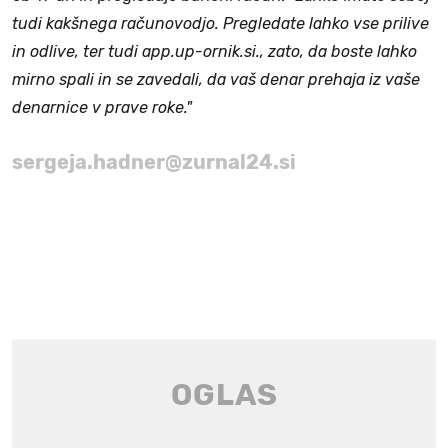
tudi kakšnega računovodjo. Pregledate lahko vse prilive
in odlive, ter tudi app.up-ornik.si., zato, da boste lahko
mirno spali in se zavedali, da vaš denar prehaja iz vaše
denarnice v prave roke."
sergeja.hadner@zurnal24.si