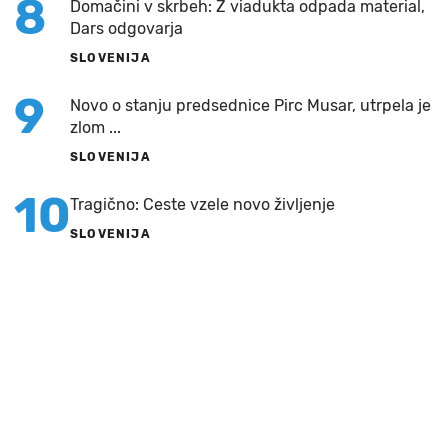
8
Domačini v skrbeh: Z viadukta odpada material,
Dars odgovarja
SLOVENIJA
9
Novo o stanju predsednice Pirc Musar, utrpela je
zlom ...
SLOVENIJA
10
Tragično: Ceste vzele novo življenje
SLOVENIJA