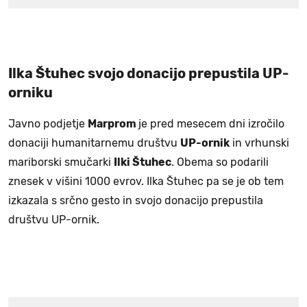
Ilka Štuhec svojo donacijo prepustila UP-
orniku
Javno podjetje
Marprom
je pred mesecem dni izročilo
donaciji humanitarnemu društvu
UP-ornik
in vrhunski
mariborski smučarki
Ilki Štuhec
. Obema so podarili
znesek v višini 1000 evrov. Ilka Štuhec pa se je ob tem
izkazala s srčno gesto in svojo donacijo prepustila
društvu UP-ornik.