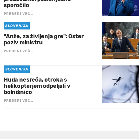
sporočilo
PREBERI VEČ…
SLOVENIJA
"Anže, za življenja gre": Oster
poziv ministru
PREBERI VEČ…
SLOVENIJA
Huda nesreča, otroka s
helikopterjem odpeljali v
bolnišnico
PREBERI VEČ…