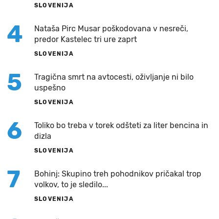
SLOVENIJA
4
Nataša Pirc Musar poškodovana v nesreči,
predor Kastelec tri ure zaprt
SLOVENIJA
5
Tragična smrt na avtocesti, oživljanje ni bilo
uspešno
SLOVENIJA
6
Toliko bo treba v torek odšteti za liter bencina in
dizla
SLOVENIJA
7
Bohinj: Skupino treh pohodnikov pričakal trop
volkov, to je sledilo...
SLOVENIJA