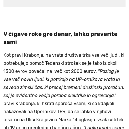
V čigave roke gre denar, lahko preverite
sami
Kot pravi Krabonja, na vrata društva trka vse več ljudi, ki
potrebujejo pomoč Tedenski strošek se je tako iz okoli
1500 evrov povečal na več kot 2000 eurov.
"Razlog je
vse več novih ljudi, ki potrkajo na UP-ornikova vrata in
seveda zimski čas, ki precej bremeni družinski proračun,
saj je evidentno večja poraba elektrike in ogrevanja,"
pravi Krabonja, ki hkrati sporoča vsem, ki so kdajkoli
nakazovali na Upornikov TRR, da se lahko v njihovi
pisarni na Ulici Kraljeviča Marka 14 oglasijo vsak četrtek
ob 19 uri in pregledajo bančni račun.
"Lahko imate seboj