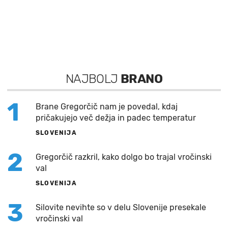
NAJBOLJ
BRANO
1
Brane Gregorčič nam je povedal, kdaj
pričakujejo več dežja in padec temperatur
SLOVENIJA
2
Gregorčič razkril, kako dolgo bo trajal vročinski
val
SLOVENIJA
3
Silovite nevihte so v delu Slovenije presekale
vročinski val